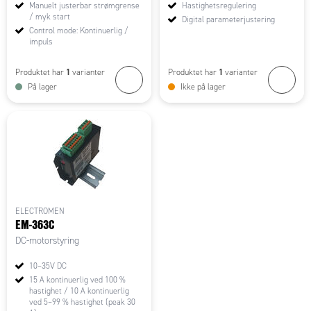
Manuelt justerbar strømgrense
Hastighetsregulering
/ myk start
Digital parameterjustering
Control mode: Kontinuerlig /
impuls
1
1
Produktet har
varianter
Produktet har
varianter
På lager
Ikke på lager
ELECTROMEN
EM-363C
DC-motorstyring
10–35V DC
15 A kontinuerlig ved 100 %
hastighet / 10 A kontinuerlig
ved 5–99 % hastighet (peak 30