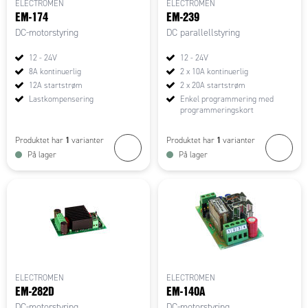
ELECTROMEN
ELECTROMEN
EM-174
EM-239
DC-motorstyring
DC parallellstyring
12 - 24V
12 - 24V
8A kontinuerlig
2 x 10A kontinuerlig
12A startstrøm
2 x 20A startstrøm
Lastkompensering
Enkel programmering med
programmeringskort
1
1
Produktet har
varianter
Produktet har
varianter
På lager
På lager
ELECTROMEN
ELECTROMEN
EM-282D
EM-140A
DC-motorstyring
DC-motorstyring