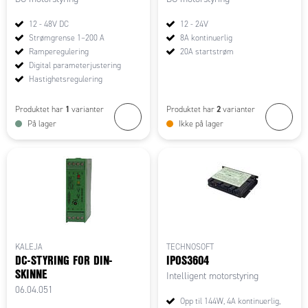
12 - 48V DC
12 - 24V
Strømgrense 1–200 A
8A kontinuerlig
Ramperegulering
20A startstrøm
Digital parameterjustering
Hastighetsregulering
1
2
Produktet har
varianter
Produktet har
varianter
På lager
Ikke på lager
KALEJA
TECHNOSOFT
DC-STYRING FOR DIN-
IPOS3604
SKINNE
Intelligent motorstyring
06.04.051
Opp til 144W, 4A kontinuerlig,