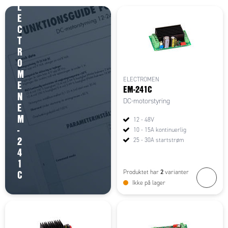
L
E
C
T
R
O
M
ELECTROMEN
E
EM-241C
N
DC-motorstyring
E
M
12 - 48V
-
10 - 15A kontinuerlig
2
25 - 30A startstrøm
4
1
C
2
Produktet har
varianter
Ikke på lager