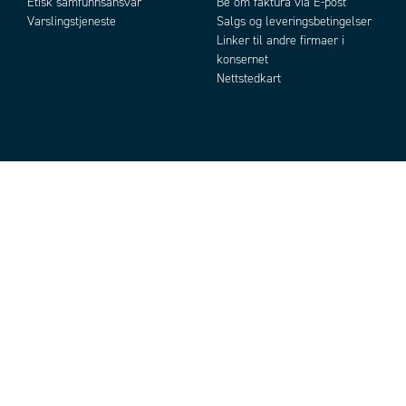
Etisk samfunnsansvar
Be om faktura via E-post
Varslingstjeneste
Salgs og leveringsbetingelser
Linker til andre firmaer i
konsernet
Nettstedkart