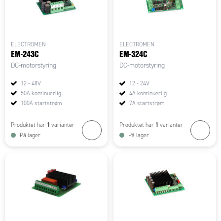
ELECTROMEN
ELECTROMEN
EM-243C
EM-324C
DC-motorstyring
DC-motorstyring
12 - 48V
12 - 24V
50A kontinuerlig
4A kontinuerlig
100A startstrøm
7A startstrøm
1
1
Produktet har
varianter
Produktet har
varianter
På lager
På lager