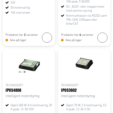
10A peak, 9-36VDC
24V
DC-, BLDC- eller steppermotor
5A kontinuerlig
med samme styring
10A startstrøm
Kommunikasjon via RS232 samt
TML-CAN, CANopen eller
EtherCAT
2
6
Produktet har
varianter
Produktet har
varianter
Ikke på lager
Ikke på lager
TECHNOSOFT
TECHNOSOFT
IPOS4808
IPOS3602
Intelligent motorstyring
Intelligent motorstyring
Opptil 400 W, 8 A kontinuerlig, 20
Opptil 75 W, 2 A kontinuerlig, 3,2
A peak, 12–50 VDC
A peak, 12–36 V DC.