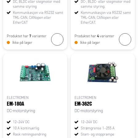
DC, BLDC eller stegmotor med
DC-, BLDC- eller stegmotor med
samme styring
samme styring.
Kommunikasjon via RS232 samt
Kommunikasjon via RS232 samt
TML-CAN, CANopen eller
TML-CAN, CANopen eller
EtherCAT
EtherCAT.
7
4
Produktet har
varianter
Produktet har
varianter
Ikke på lager
Ikke på lager
ELECTROMEN
ELECTROMEN
EM-180A
EM-362C
DC-motorstyring
DC-motorstyring
12–24V DC
12–24V DC
10 A kontinuerlig
Strømgrense 1–255 A
Rask retningsendring
Start- og stopprampe