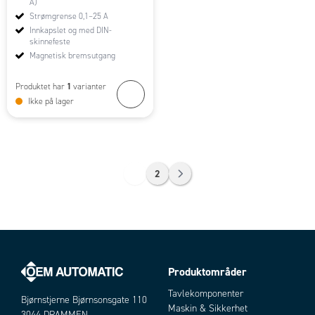
A)
Strømgrense 0,1–25 A
Innkapslet og med DIN-
skinnefeste
Magnetisk bremsutgang
1
Produktet har
varianter
Ikke på lager
1
2
Produktområder
Tavlekomponenter
Bjørnstjerne Bjørnsonsgate 110
Maskin & Sikkerhet
3044 DRAMMEN