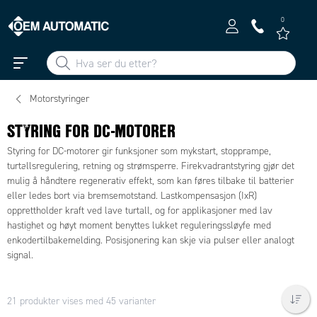
0
Motorstyringer
STYRING FOR DC-MOTORER
F
u
Styring for DC-motorer gir funksjoner som mykstart, stopprampe,
n
turtallsregulering, retning og strømsperre. Firekvadrantstyring gjør det
ks
mulig å håndtere regenerativ effekt, som kan føres tilbake til batterier
jo
eller ledes bort via bremsemotstand. Lastkompensasjon (IxR)
ns
opprettholder kraft ved lave turtall, og for applikasjoner med lav
g
hastighet og høyt moment benyttes lukket reguleringssløyfe med
ui
enkodertilbakemelding. Posisjonering kan skje via pulser eller analogt
d
signal.
e
fo
r
21 produkter vises med 45 varianter
E