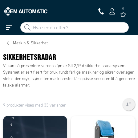
0
Maskin & Sikkerhet
SIKKERHETSRADAR
Vi kan nå presentere verdens første SIL2/Pld sikkerhetsradarsystem.
Systemet er sertifisert for bruk rundt farlige maskiner og sikrer overlegen
ytelse der røyk, støv eller maskinrester får optiske sensorer til å generere
falske alarmer.
L
e
9 produkter vises med 33 varianter
s
m
e
r
o