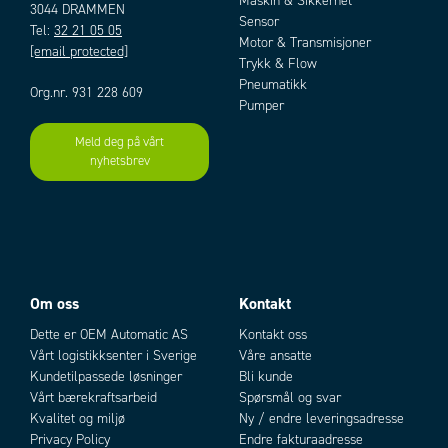
Maskin & Sikkerhet
3044 DRAMMEN
Sensor
Tel:
32 21 05 05
Motor & Transmisjoner
[email protected]
Trykk & Flow
Pneumatikk
Org.nr. 931 228 609
Pumper
Meld deg på vårt
nyhetsbrev
Om oss
Kontakt
Dette er OEM Automatic AS
Kontakt oss
Vårt logistikksenter i Sverige
Våre ansatte
Kundetilpassede løsninger
Bli kunde
Vårt bærekraftsarbeid
Spørsmål og svar
Kvalitet og miljø
Ny / endre leveringsadresse
Privacy Policy
Endre fakturaadresse