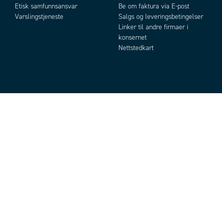
Etisk samfunnsansvar
Be om faktura via E-post
Varslingstjeneste
Salgs og leveringsbetingelser
Linker til andre firmaer i
konsernet
Nettstedkart