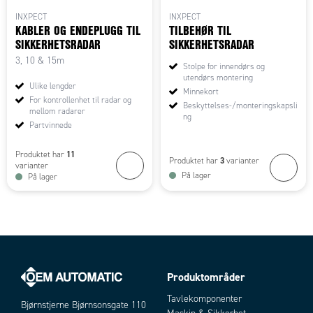
INXPECT
INXPECT
KABLER OG ENDEPLUGG TIL
TILBEHØR TIL
SIKKERHETSRADAR
SIKKERHETSRADAR
3, 10 & 15m
Stolpe for innendørs og
utendørs montering
Ulike lengder
Minnekort
For kontrollenhet til radar og
Beskyttelses-/monteringskapsli
mellom radarer
ng
Partvinnede
11
Produktet har
3
Produktet har
varianter
varianter
På lager
På lager
Produktområder
Tavlekomponenter
Bjørnstjerne Bjørnsonsgate 110