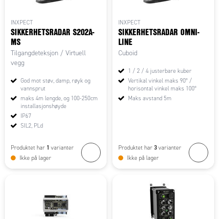
INXPECT
INXPECT
SIKKERHETSRADAR S202A-
SIKKERHETSRADAR OMNI-
MS
LINE
Tilgangdeteksjon / Virtuell
Cuboid
vegg
1 / 2 / 4 justerbare kuber
God mot støv, damp, røyk og
Vertikal vinkel maks 90° /
vannsprut
horisontal vinkel maks 100°
maks 4m lengde, og 100-250cm
Maks avstand 5m
installasjonshøyde
IP67
SIL2, PLd
1
3
Produktet har
varianter
Produktet har
varianter
Ikke på lager
Ikke på lager