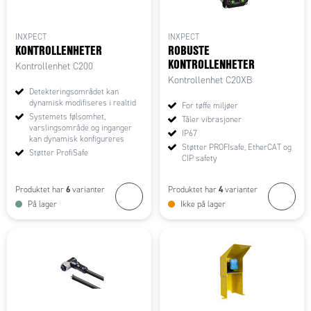
INXPECT
INXPECT
KONTROLLENHETER
ROBUSTE
KONTROLLENHETER
Kontrollenhet C200
Kontrollenhet C20XB
Detekteringsområdet kan
dynamisk modifiseres i realtid
For tøffe miljøer
Systemets følsomhet,
Tåler vibrasjoner
varslingsområde og inganger
IP67
kan dynamisk konfigureres
Støtter PROFIsafe, EtherCAT og
Støtter ProfiSafe
CIP safety
6
4
Produktet har
varianter
Produktet har
varianter
På lager
Ikke på lager