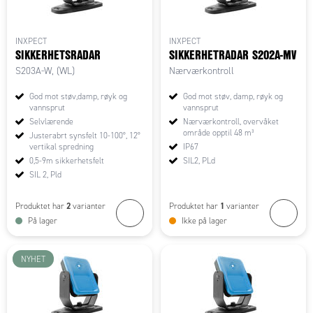
INXPECT
INXPECT
SIKKERHETSRADAR
SIKKERHETRADAR S202A-MV
S203A-W, (WL)
Nærværkontroll
God mot støv,damp, røyk og
God mot støv, damp, røyk og
vannsprut
vannsprut
Selvlærende
Nærværkontroll, overvåket
område opptil 48 m³
Justerabrt synsfelt 10-100°, 12°
vertikal spredning
IP67
0,5-9m sikkerhetsfelt
SIL2, PLd
SIL 2, Pld
2
1
Produktet har
varianter
Produktet har
varianter
På lager
Ikke på lager
NYHET