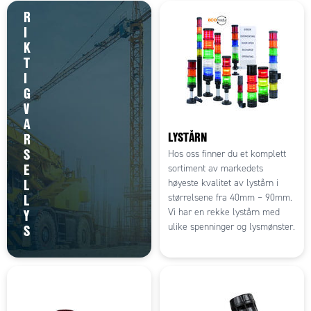
R
I
K
T
I
G
V
A
LYSTÅRN
R
S
Hos oss finner du et komplett
E
sortiment av markedets
L
høyeste kvalitet av lystårn i
L
størrelsene fra 40mm – 90mm.
Y
Vi har en rekke lystårn med
S
ulike spenninger og lysmønster.