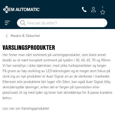
0
Maskin & Sikkerhet
VARSLINGSPRODUKTER
Her finner man vårt sortiment på varslingsprodukter, som blant annet
består av et nært komplett sortiment på lystårn i 30, 40, 60, 70 og 90mm.
Vi har varsellys i ulike størrelser, med ulike funksjonaliteter og farger.
L
På grunn av høy utvikling av LED-teknologien og et meget stort fokus på
æ
utvikling av nye produkter er Auer Signal en av de sterkeste i markedet.
r
Ettersom alle produktene blir laget «On Site», kan også Auer Signal tilby
d
skreddersydde løsninger, enten det er fargen på lysmodulen eller
e
plasthuset, til og med lyder og toner kan skreddersys for å passe kundens
g
behov.
m
e
Les mer om Varslingsprodukter
r