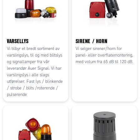
VARSELLYS
SIRENE / HORN
Vi tilbyr et bredt sortiment av
Vi selger sirener/horn for
varslingslys, til og med blitslys
panel- eller overflatemontering,
og signallamper fra vår
med volum fra 65 dB til 120 dB.
leverandør Auer Signal. Vi har
varslingslys i alle slags
utførelser. Fast lys / blinkende
/ strobe / blits /roterende /
pulserende