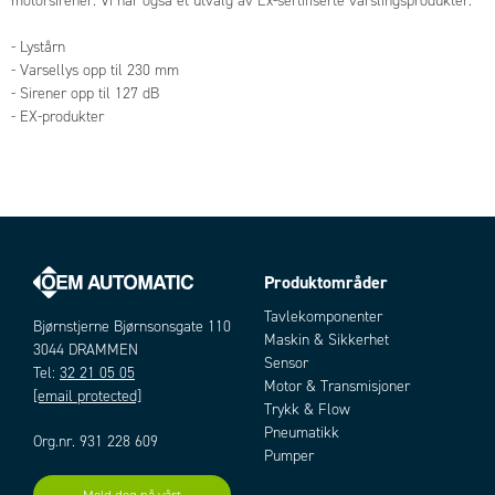
motorsirener. Vi har også et utvalg av Ex-sertifiserte varslingsprodukter.
- Lystårn
- Varsellys opp til 230 mm
- Sirener opp til 127 dB
- EX-produkter
Produktområder
Tavlekomponenter
Bjørnstjerne Bjørnsonsgate 110
Maskin & Sikkerhet
3044 DRAMMEN
Sensor
Tel:
32 21 05 05
Motor & Transmisjoner
[email protected]
Trykk & Flow
Pneumatikk
Org.nr. 931 228 609
Pumper