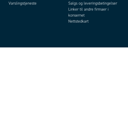
Varslingstjeneste
Salgs og leveringsbetingelser
Linker til andre firmaer i
konsernet
Nettstedkart