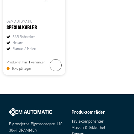
OEM AUTOMATIC
SPESIALKABLER
SAB Bröckskes
Nexans
Flamar / Molex
1
Produktet har
varianter
Ikke på lager
Produktområder
Tavlekomponenter
Bjørnstjerne Bjørnsonsgate 110
Maskin & Sikkerhet
3044 DRAMMEN
Sensor