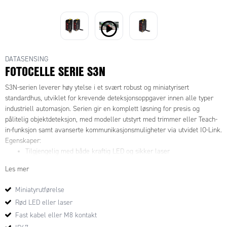
DATASENSING
FOTOCELLE SERIE S3N
S3N-serien leverer høy ytelse i et svært robust og miniatyrisert
standardhus, utviklet for krevende deteksjonsoppgaver innen alle typer
industriell automasjon. Serien gir en komplett løsning for presis og
pålitelig objektdeteksjon, med modeller utstyrt med trimmer eller Teach-
in-funksjon samt avanserte kommunikasjonsmuligheter via utvidet IO-Link.
Egenskaper:
Tilgjengelig med både kraftig LED og sikker laser
Integrerte funksjoner for smart bakgrunnsavblending (BGS) og
Les mer
deteksjon av transparente objekter
Modeller med enkel trimmer, dobbel trimmer eller trykknapp
Miniatyrutførelse
Utførelser for langdistanse-deteksjon
Rød LED eller laser
Svært rask og høyoppløselig RGB-kontrastsensor
Fast kabel eller M8 kontakt
Tilkoblingsalternativer: kabel, M8-kontakt, pigtail M8 og M12
Robust plasthus i miniatyrformat med kapslingsgrad IP67