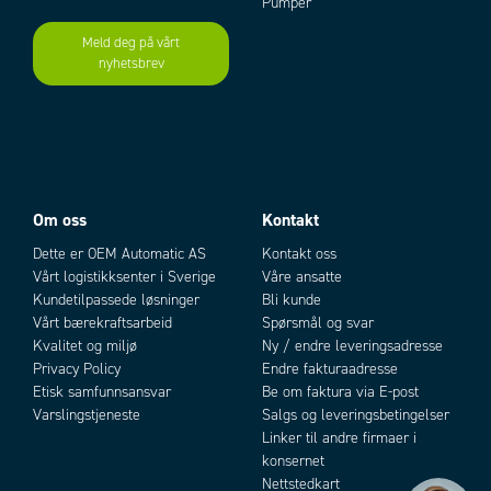
Pumper
Meld deg på vårt
nyhetsbrev
Add as new cart row
Add to existing cart row
Om oss
Kontakt
Dette er OEM Automatic AS
Kontakt oss
Vårt logistikksenter i Sverige
Våre ansatte
Kundetilpassede løsninger
Bli kunde
Vårt bærekraftsarbeid
Spørsmål og svar
Kvalitet og miljø
Ny / endre leveringsadresse
Privacy Policy
Endre fakturaadresse
Etisk samfunnsansvar
Be om faktura via E-post
Varslingstjeneste
Salgs og leveringsbetingelser
Linker til andre firmaer i
konsernet
Nettstedkart