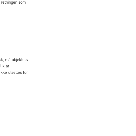
i retningen som
sk, må objektets
lik at
kke utsettes for