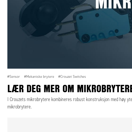
#Sensor
#Mekaniske brytere
#Crouzet Switches
LÆR DEG MER OM MIKROBRYTER
I Crouzets mikrobrytere kombineres robust konstruksjon med høy yte
mikrobrytere.