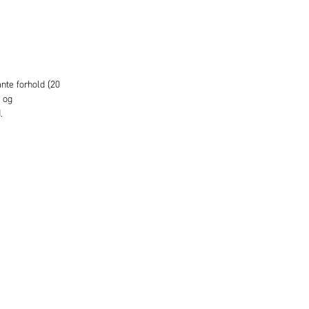
ante forhold (20
 og
.