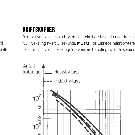
G
DRIFTSKURVER
Driftskurven viser mikrobryterens elektriske levetid under konst
MERK!
stå
°C, 1 veksling hvert 2. sekund).
For lukkede mikrobrytere
ielle
likestrømslaster er koblingsfrekvensen 1 kobling hvert 6. sekund