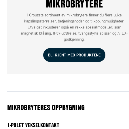
MIKROBRYTERE
I Crouzets sortiment av mikrobrytere finner du flere ulike
kapslingsstørrelser, betjeningshoder og tilkoblingmuligheter.
Utvalget inkluderer også en rekke spesialmodeller, som
magnetisk blåsing, IP67-utførelse, tvangsstyrte spisser og ATEX-
godkjenning.
BLI KJENT MED PRODUKTENE
MIKROBRYTERES OPPBYGNING
1-POLET VEKSELKONTAKT