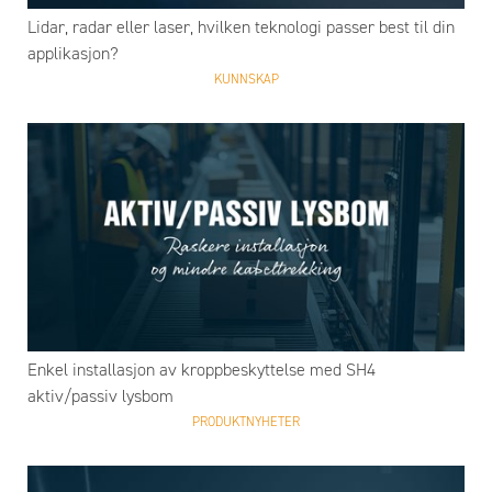
Lidar, radar eller laser, hvilken teknologi passer best til din
applikasjon?
KUNNSKAP
Enkel installasjon av kroppbeskyttelse med SH4
aktiv/passiv lysbom
PRODUKTNYHETER