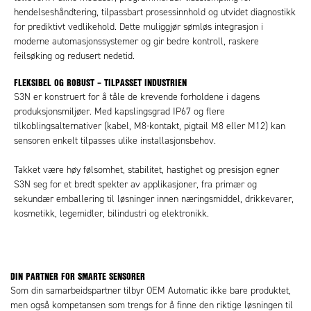
hendelseshåndtering, tilpassbart prosessinnhold og utvidet diagnostikk
for prediktivt vedlikehold. Dette muliggjør sømløs integrasjon i
moderne automasjonssystemer og gir bedre kontroll, raskere
feilsøking og redusert nedetid.
FLEKSIBEL OG ROBUST – TILPASSET INDUSTRIEN
S3N er konstruert for å tåle de krevende forholdene i dagens
produksjonsmiljøer. Med kapslingsgrad IP67 og flere
tilkoblingsalternativer (kabel, M8-kontakt, pigtail M8 eller M12) kan
sensoren enkelt tilpasses ulike installasjonsbehov.
Takket være høy følsomhet, stabilitet, hastighet og presisjon egner
S3N seg for et bredt spekter av applikasjoner, fra primær og
sekundær emballering til løsninger innen næringsmiddel, drikkevarer,
kosmetikk, legemidler, bilindustri og elektronikk.
DIN PARTNER FOR SMARTE SENSORER
Som din samarbeidspartner tilbyr OEM Automatic ikke bare produktet,
men også kompetansen som trengs for å finne den riktige løsningen til