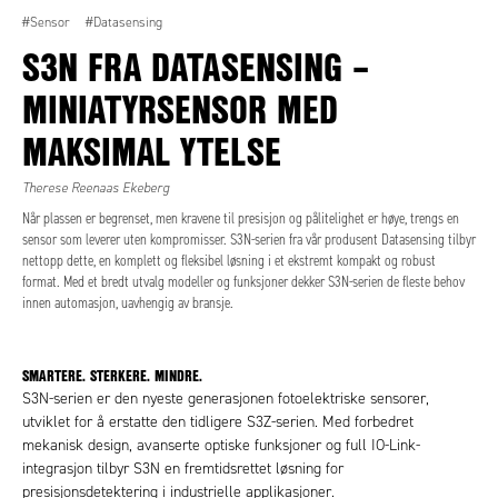
#Sensor
#Datasensing
S3N FRA DATASENSING –
MINIATYRSENSOR MED
MAKSIMAL YTELSE
Therese Reenaas Ekeberg
Når plassen er begrenset, men kravene til presisjon og pålitelighet er høye, trengs en
sensor som leverer uten kompromisser. S3N-serien fra vår produsent Datasensing tilbyr
nettopp dette, en komplett og fleksibel løsning i et ekstremt kompakt og robust
format. Med et bredt utvalg modeller og funksjoner dekker S3N-serien de fleste behov
innen automasjon, uavhengig av bransje.
SMARTERE. STERKERE. MINDRE.
S3N-serien er den nyeste generasjonen fotoelektriske sensorer,
utviklet for å erstatte den tidligere S3Z-serien. Med forbedret
mekanisk design, avanserte optiske funksjoner og full IO-Link-
integrasjon tilbyr S3N en fremtidsrettet løsning for
presisjonsdetektering i industrielle applikasjoner.