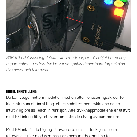
S3N från Datasensing detekterar även transparenta objekt med hög
noggrannhet – perfekt för krävande applikationer inom förpackning,
livsmedel och läkemedel.
ENKEL INNSTILLING
Du kan velge mellom modeller med én eller to justeringsskruer for
klassisk manuell innstilling, eller modeller med trykknapp og en
intuitiv og presis Teach-in-funksjon. Alle trykknappmodellene er utstyrt
med IO-Link og tilbyr et svært omfattende utvalg av parametere.
Med IO-Link får du tilgang til avanserte smarte funksjoner som
telleverk i ulike moduser, programmerbar tidsstempling for