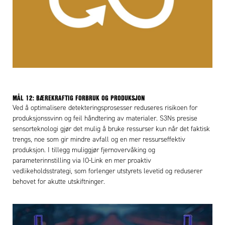
MÅL 12: BÆREKRAFTIG FORBRUK OG PRODUKSJON
Ved å optimalisere detekteringsprosesser reduseres risikoen for
produksjonssvinn og feil håndtering av materialer. S3Ns presise
sensorteknologi gjør det mulig å bruke ressurser kun når det faktisk
trengs, noe som gir mindre avfall og en mer ressurseffektiv
produksjon. I tillegg muliggjør fjernovervåking og
parameterinnstilling via IO-Link en mer proaktiv
vedlikeholdsstrategi, som forlenger utstyrets levetid og reduserer
behovet for akutte utskiftninger.