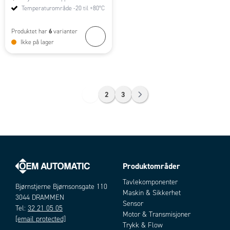
Temperaturområde -20 til +80°C
6
Produktet har
varianter
Ikke på lager
1
2
3
Produktområder
Tavlekomponenter
Bjørnstjerne Bjørnsonsgate 110
Maskin & Sikkerhet
3044 DRAMMEN
Sensor
Tel:
32 21 05 05
Motor & Transmisjoner
[email protected]
Trykk & Flow