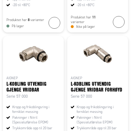
-20 til +80°C
-20 til +80°C
11
Produktet har
8
Produktet har
varianter
varianter
På lager
Ikke på lager
AIGNEP
AIGNEP
L-KOBLING UTVENDIG
L-KOBLING UTVENDIG
GJENGE VRIDBAR
GJENGE VRIDBAR FORHØYD
Serie 57 000
Serie 57 000
Kropp og frikoblingsring i
Kropp og frikoblingsring i
forniklet messing
forniklet messing
Pakninger i Nitril
Pakninger i Nitril
(Spesialutførelse EPDM)
(Spesialutførelse EPDM)
Trykkområde opp til 20 bar
Trykkområde opp til 20 bar