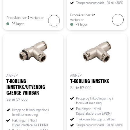
Temperaturområde -20 til +80°C
22
Produktet har
5
Produktet har
varianter
varianter
På lager
På lager
AIGNEP
AIGNEP
T-KOBLING
T-KOBLING INNSTIKK
INNSTIKK/UTVENDIG
Serie 57 000
GJENGE VRIDBAR
Kropp og frikoblingsring i
Serie 57 000
forniklet messing
Pakninger i Nitril
Kropp og frikoblingsring i
(Spesialutførelse EPDM)
forniklet messing
Trykkområde opp til 20 bar
Pakninger i Nitril
(Spesialutførelse EPDM)
Temperaturområde -20 til +80°C