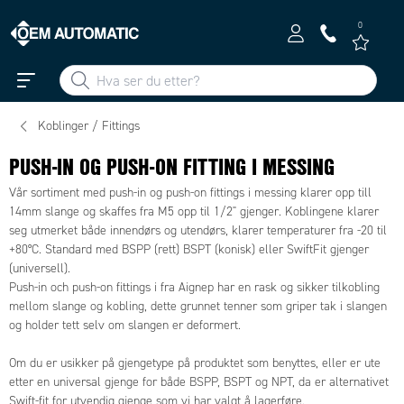
0
Koblinger / Fittings
PUSH-IN OG PUSH-ON FITTING I MESSING
Vår sortiment med push-in og push-on fittings i messing klarer opp till
14mm slange og skaffes fra M5 opp til 1/2" gjenger. Koblingene klarer
seg utmerket både innendørs og utendørs, klarer temperaturer fra -20 til
+80°C. Standard med BSPP (rett) BSPT (konisk) eller SwiftFit gjenger
(universell).
Push-in och push-on fittings i fra Aignep har en rask og sikker tilkobling
mellom slange og kobling, dette grunnet tenner som griper tak i slangen
og holder tett selv om slangen er deformert.
Om du er usikker på gjengetype på produktet som benyttes, eller er ute
etter en universal gjenge for både BSPP, BSPT og NPT, da er alternativet
Swift-fit for utvendig gjenge som vi har valgt å lagerføre.