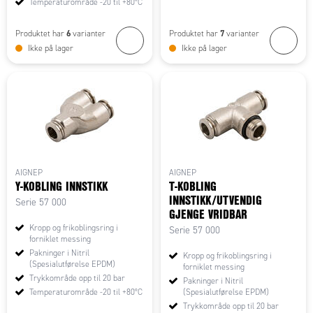
Temperaturområde -20 til +80°C
6
7
Produktet har
varianter
Produktet har
varianter
Ikke på lager
Ikke på lager
AIGNEP
AIGNEP
Y-KOBLING INNSTIKK
T-KOBLING
INNSTIKK/UTVENDIG
Serie 57 000
GJENGE VRIDBAR
Kropp og frikoblingsring i
Serie 57 000
forniklet messing
Pakninger i Nitril
Kropp og frikoblingsring i
(Spesialutførelse EPDM)
forniklet messing
Trykkområde opp til 20 bar
Pakninger i Nitril
Temperaturområde -20 til +80°C
(Spesialutførelse EPDM)
Trykkområde opp til 20 bar