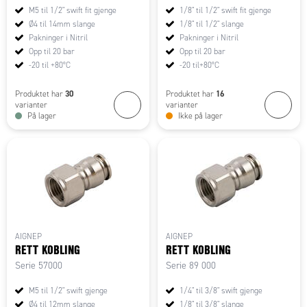
M5 til 1/2" swift fit gjenge
1/8" til 1/2" swift fit gjenge
Ø4 til 14mm slange
1/8" til 1/2" slange
Pakninger i Nitril
Pakninger i Nitril
Opp til 20 bar
Opp til 20 bar
-20 til +80°C
-20 til+80°C
30
16
Produktet har
Produktet har
varianter
varianter
På lager
Ikke på lager
AIGNEP
AIGNEP
RETT KOBLING
RETT KOBLING
Serie 57000
Serie 89 000
M5 til 1/2" swift gjenge
1/4" til 3/8" swift gjenge
Ø4 til 12mm slange
1/8" til 3/8" slange