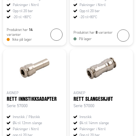
Pakninger i Nitril
Pakninger i Nitril
Opp til 20 bar
Opp til 20 bar
-20 til +80°C
-20 til+80°C
14
Produktet har
8
Produktet har
varianter
varianter
På lager
Ikke på lager
AIGNEP
AIGNEP
RETT INNSTIKKSADAPTER
RETT SLANGESKJØT
Serie 57000
Serie 57000
Innstikk / Påstikk
Innstikk
Ø4 til 12mm slange
Ø4 til 14mm slange
Pakninger i Nitril
Pakninger i Nitril
opp til 20 bar
Opp til 20 bar