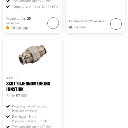
Trykkområde opp til 20 bar
Temperaturområde -20 til +80°C
20
Produktet har
7
Produktet har
varianter
varianter
På lager
Ikke på lager
AIGNEP
SKOTTGJENNOMFØRING
INNSTIKK
Serie 57 000
Kropp og frikoblingsring i
forniklet messing
Pakninger i Nitril
(Spesialutførelse EPDM)
Trykkområde opp til 20 bar