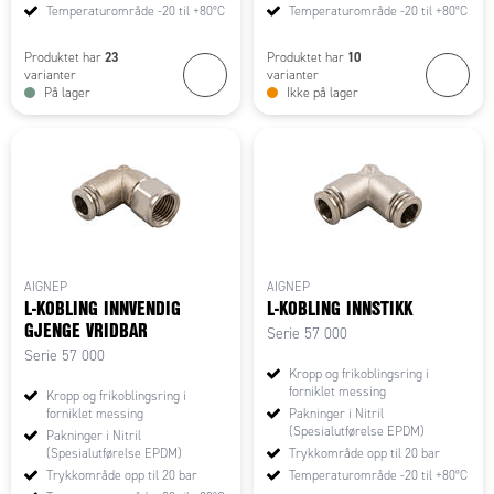
Temperaturområde -20 til +80°C
Temperaturområde -20 til +80°C
23
10
Produktet har
Produktet har
varianter
varianter
På lager
Ikke på lager
AIGNEP
AIGNEP
L-KOBLING INNVENDIG
L-KOBLING INNSTIKK
GJENGE VRIDBAR
Serie 57 000
Serie 57 000
Kropp og frikoblingsring i
forniklet messing
Kropp og frikoblingsring i
forniklet messing
Pakninger i Nitril
(Spesialutførelse EPDM)
Pakninger i Nitril
(Spesialutførelse EPDM)
Trykkområde opp til 20 bar
Trykkområde opp til 20 bar
Temperaturområde -20 til +80°C