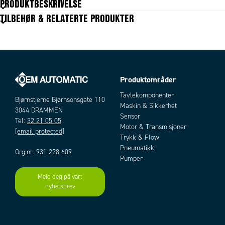
PRODUKTBESKRIVELSE
Slangediameter utv.
4 mm
TILBEHØR & RELATERTE PRODUKTER
Materiale kropp
Forniklet messing
Materiale frikoblingsring
Forniklet messing
Materiale pakning
NBR
Temperaturområde fra
-20 °C
Temperaturområde til
80 °C
Trykkområde min.
-0,99 bar
Produktområder
Artikler
Trykkområde maks.
80 bar
Tavlekomponenter
Forpakningsstørrelse
Bjørnstjerne Bjørnsonsgate 110
10 pc
Maskin & Sikkerhet
3044 DRAMMEN
Sensor
Tel:
32 21 05 05
Motor & Transmisjoner
[email protected]
Trykk & Flow
Pneumatikk
Org.nr. 931 228 609
Pumper
Meld deg på vårt
Add as new cart row
Add to existing cart row
nyhetsbrev