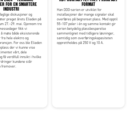
ER FOR EN SMARTERE
FORMAT
INDUSTRI
Han DDD-serien er utviklet for
 faglige diskusjoner og
installasjoner der mange signaler skal
ter preget årets Eliaden på
overføres på begrenset plass. Med opptil
m 27.–29. mai. Gjennom tre
55–107 poler i én og samme kontakt gir
messedager fikk vi
serien betydelig plassbesparelse
l å møte både eksisterende
sammenlignet med tidligere løsninger,
 fra hele elektro og
samtidig som overføringskapasiteten
ansjen. For oss ble Eliaden
opprettholdes på 250 V og 10 A.
eplass der vi kunne vise
timentet vårt, dele
få verdifull innsikt i hvilke
rdringer kundene står
en fremover.