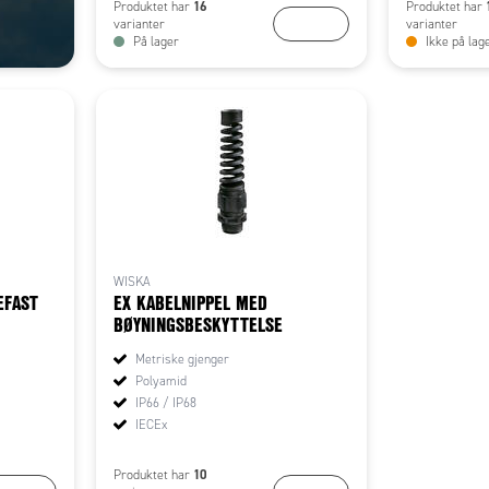
16
Produktet har
Produktet har
KJØP
varianter
varianter
På lager
Ikke på lag
WISKA
EFAST
EX KABELNIPPEL MED
BØYNINGSBESKYTTELSE
Metriske gjenger
Polyamid
IP66 / IP68
IECEx
10
Produktet har