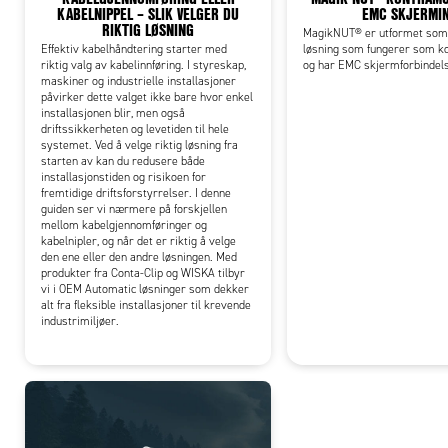
KABELNIPPEL – SLIK VELGER DU
EMC SKJERMI
RIKTIG LØSNING
MagikNUT® er utformet som
Effektiv kabelhåndtering starter med
løsning som fungerer som k
riktig valg av kabelinnføring. I styreskap,
og har EMC skjermforbindel
maskiner og industrielle installasjoner
påvirker dette valget ikke bare hvor enkel
installasjonen blir, men også
driftssikkerheten og levetiden til hele
systemet. Ved å velge riktig løsning fra
starten av kan du redusere både
installasjonstiden og risikoen for
fremtidige driftsforstyrrelser. I denne
guiden ser vi nærmere på forskjellen
mellom kabelgjennomføringer og
kabelnipler, og når det er riktig å velge
den ene eller den andre løsningen. Med
produkter fra Conta-Clip og WISKA tilbyr
vi i OEM Automatic løsninger som dekker
alt fra fleksible installasjoner til krevende
industrimiljøer.