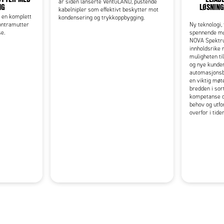
år siden lanserte VentGLAND, pustende
NG
LØSNING
kabelnipler som effektivt beskytter mot
 en komplett
kondensering og trykkoppbygging.
ontramutter
Ny teknologi,
se.
spennende mø
NOVA Spektru
innholdsrike 
muligheten ti
og nye kunder
automasjonsbr
en viktig møt
bredden i sor
kompetanse og 
behov og utfo
overfor i tid