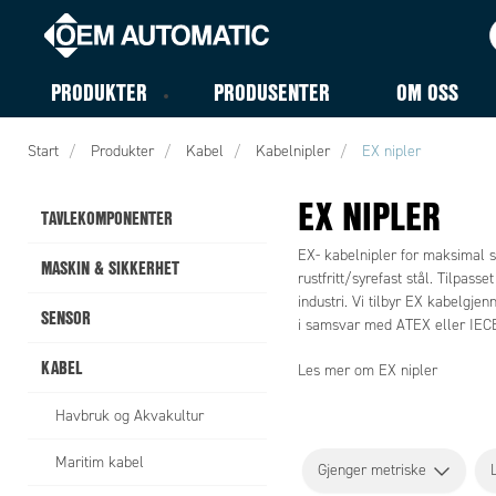
PRODUKTER
PRODUSENTER
OM OSS
Start
Produkter
Kabel
Kabelnipler
EX nipler
EX NIPLER
TAVLEKOMPONENTER
EX- kabelnipler for maksimal si
MASKIN & SIKKERHET
rustfritt/syrefast stål. Tilpass
industri. Vi tilbyr EX kabelgje
SENSOR
i samsvar med ATEX eller IEC
KABEL
Les mer om EX nipler
Havbruk og Akvakultur
Maritim kabel
Gjenger metriske