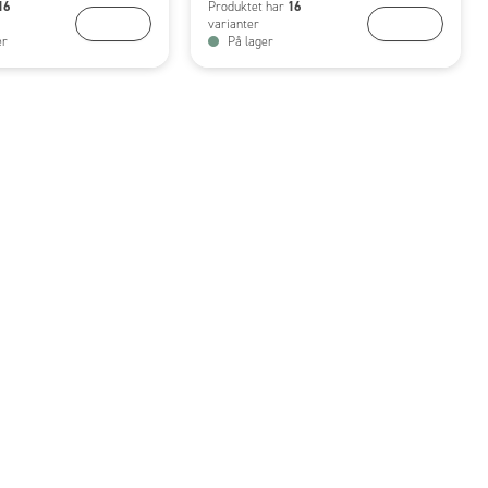
16
16
Produktet har
KJØP
KJØP
varianter
er
På lager