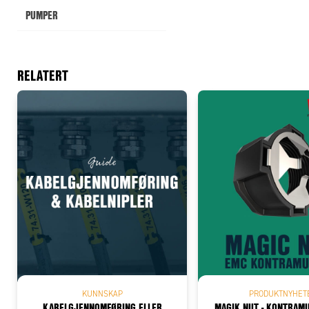
PUMPER
RELATERT
KUNNSKAP
PRODUKTNYHET
KABELGJENNOMFØRING ELLER
MAGIK NUT - KONTRAM