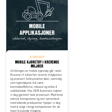
KUNNSKAP
MOBILE KJØRETØY I KREVENDE
MILJØER
Utviklingen av mobile kjøretøy går raskt.
Kravene til sikkerhet, levetid, miljøytelse
og avansert funksjonalitet øker, samtidig
som kjøretøyene må være
kostnadseffektive, robuste og enkle å
vedlikeholde. Hos OEM Automatic støtter
vi deg gjennom hele prosessen. Med bred
teknisk kompetanse og tett samarbeid
med ledende produsenter hjelper vi deg
med å velge riktige komponenter for de
mest krevende miljøene.