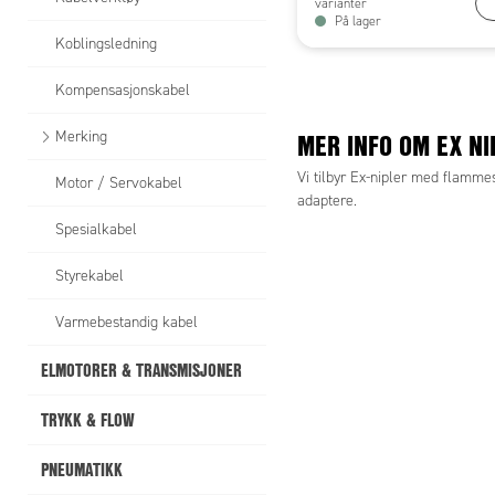
varianter
På lager
Koblingsledning
Kompensasjonskabel
MER INFO OM EX NI
Merking
Vi tilbyr Ex-nipler med flammes
Motor / Servokabel
adaptere.
Spesialkabel
Styrekabel
Varmebestandig kabel
ELMOTORER & TRANSMISJONER
TRYKK & FLOW
PNEUMATIKK