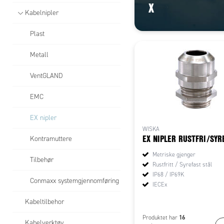
X
Kabelnipler
Plast
Metall
VentGLAND
EMC
EX nipler
WISKA
EX NIPLER RUSTFRI/SYR
Kontramuttere
Metriske gjenger
Tilbehør
Rustfritt / Syrefast stål
IP68 / IP69K
Conmaxx systemgjennomføring
IECEx
Kabeltilbehor
16
Produktet har
Kabelverktøy