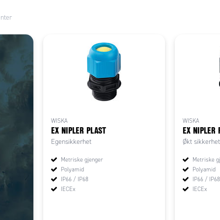
nter
WISKA
WISKA
EX NIPLER PLAST
EX NIPLER 
Egensikkerhet
Økt sikkerhet
Metriske gjenger
Metriske g
Polyamid
Polyamid
IP66 / IP68
IP66 / IP68
IECEx
IECEx