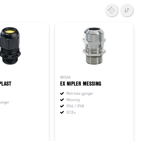
WISKA
PLAST
EX NIPLER MESSING
Metriske gjenger
Messing
jenger
IP66 / IP68
IECEx