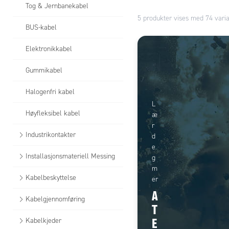
Tog & Jernbanekabel
5 produkter vises med 74 varia
BUS-kabel
Elektronikkabel
Gummikabel
Halogenfri kabel
L
Høyfleksibel kabel
æ
r
Industrikontakter
d
e
Installasjonsmateriell Messing
g
m
Kabelbeskyttelse
er
A
Kabelgjennomføring
T
E
Kabelkjeder