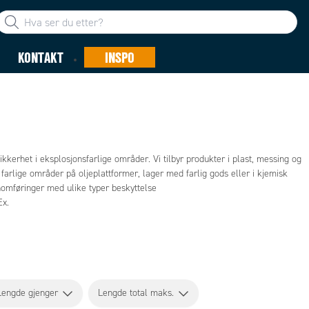
KONTAKT
INSPO
kkerhet i eksplosjonsfarlige områder. Vi tilbyr produkter i plast, messing og
et farlige områder på oljeplattformer, lager med farlig gods eller i kjemisk
nnomføringer med ulike typer beskyttelse
Ex.
Lengde gjenger
Lengde total maks.