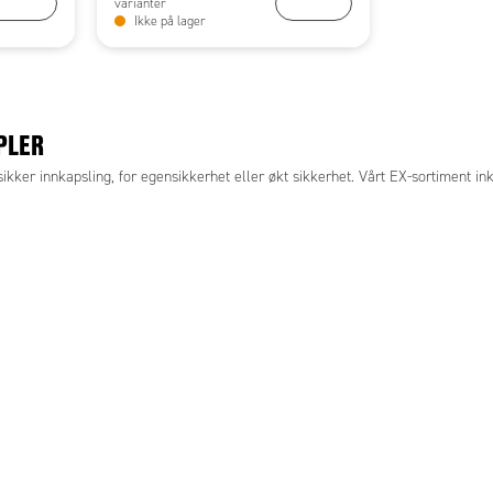
KJØP
KJØP
varianter
Ikke på lager
PLER
ikker innkapsling, for egensikkerhet eller økt sikkerhet. Vårt EX-sortiment ink