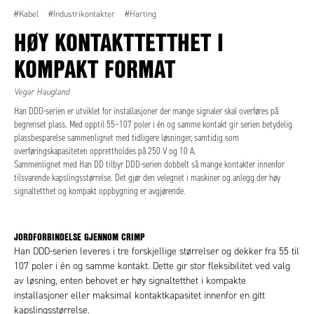
#Kabel
#Industrikontakter
#Harting
HØY KONTAKTTETTHET I
KOMPAKT FORMAT
Vegar Haugland
Han DDD-serien er utviklet for installasjoner der mange signaler skal overføres på
begrenset plass. Med opptil 55–107 poler i én og samme kontakt gir serien betydelig
plassbesparelse sammenlignet med tidligere løsninger, samtidig som
overføringskapasiteten opprettholdes på 250 V og 10 A.
Sammenlignet med Han DD tilbyr DDD-serien dobbelt så mange kontakter innenfor
tilsvarende kapslingsstørrelse. Det gjør den velegnet i maskiner og anlegg der høy
signaltetthet og kompakt oppbygning er avgjørende.
JORDFORBINDELSE GJENNOM CRIMP
Han DDD-serien leveres i tre forskjellige størrelser og dekker fra 55 til
107 poler i én og samme kontakt. Dette gir stor fleksibilitet ved valg
av løsning, enten behovet er høy signaltetthet i kompakte
installasjoner eller maksimal kontaktkapasitet innenfor en gitt
kapslingsstørrelse.