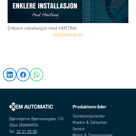
Enklere installasjon med HARTING
PRODUKTNYHETER
Produktområder
Tavlekomponenter
Bjørnstjerne Bjørnsonsgate 110
Maskin & Sikkerhet
3044 DRAMMEN
Sensor
Tel:
32 21 05 05
Motor & Transmisjoner