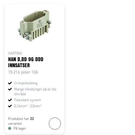
HARTING
HAN D,DD OG DDD
INNSATSER
15-216 poler 10A
Crimptilkobling
Mange tilkoblinger på et lite
område
Fleksibelt system
0,14mm² - 2,5mm²
22
Produktet har
varianter
På lager