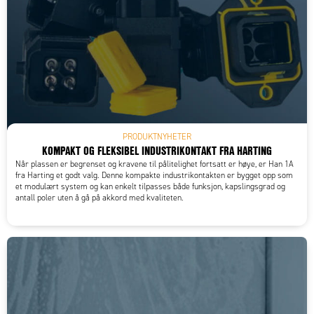
PRODUKTNYHETER
KOMPAKT OG FLEKSIBEL INDUSTRIKONTAKT FRA HARTING
Når plassen er begrenset og kravene til pålitelighet fortsatt er høye, er Han 1A
fra Harting et godt valg. Denne kompakte industrikontakten er bygget opp som
et modulært system og kan enkelt tilpasses både funksjon, kapslingsgrad og
antall poler uten å gå på akkord med kvaliteten.