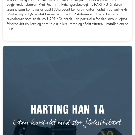
avgjørende faktorer. Med Push-In-tilkoblingsteknologi fra HARTING får du en
løsning som kombinerer opptil 30 prosent kortere monteringstid med verktøyfri
håndtering og høy kontaktsikkerhet. Hos OEM Automatic tilbyr vi Push-In-
teknologien som en del av HARTINGs brede Han-portefølje for deg som vil gjøre
feltarbeidet enklere og samtidig øke kvaliteten og effektiviteten i installasjonene
dine.