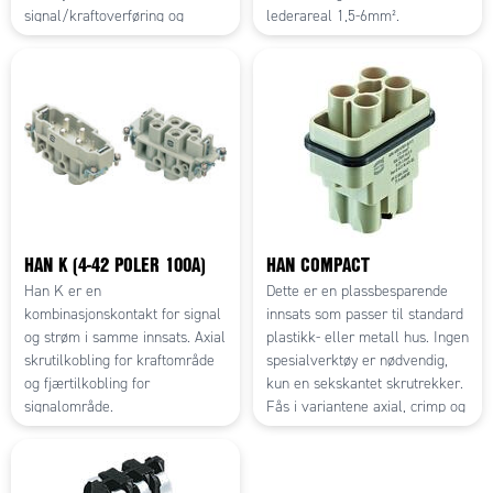
signal/kraftoverføring og
lederareal 1,5-6mm².
sikrere jordforbindelse gjennom
crimp.
HAN K (4-42 POLER 100A)
HAN COMPACT
Han K er en
Dette er en plassbesparende
kombinasjonskontakt for signal
innsats som passer til standard
og strøm i samme innsats. Axial
plastikk- eller metall hus. Ingen
skrutilkobling for kraftområde
spesialverktøy er nødvendig,
og fjærtilkobling for
kun en sekskantet skrutrekker.
signalområde.
Fås i variantene axial, crimp og
Quick-Lock.