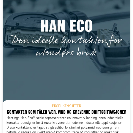
PRODUKTNYHETER
KONTAKTER SOM TÅLER VÆR, VIND OG KREVENDE DRIFTSSITUASJONER
​Hartings Han-Eco®-serie representerer en innovativ løsning innen industrielle
kontakter, designet for å møte kravene til moderne industrielle applikasjoner.
Disse kontaktene er laget av glassfiberforsterket polyamid, noe som gir en
betydelig reduksjon i vekt uten å kompromittere på robusthet og mekanisk