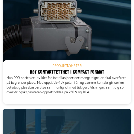
PRODUKTNYHETER
HØY KONTAKTTETTHET I KOMPAKT FORMAT
Han DDD-serien er utviklet for installasjoner der mange signaler skal overføres
på begrenset plass. Med opptil 55–107 poler i én og samme kontakt gir serien
betydelig plassbesparelse sammenlignet med tidligere løsninger, samtidig som
overføringskapasiteten opprettholdes på 250 V og 10 A.