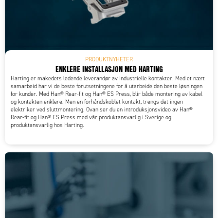
PRODUKTNYHETER
ENKLERE INSTALLASJON MED HARTING
Harting er makedets ledende leverandør av industrielle kontakter. Med et nært
samarbeid har vi de beste forutsetningene for å utarbeide den beste løsningen
for kunder. Med Han® Rear-fit og Han® ES Press, blir både montering av kabel
og kontakten enklere. Men en forhåndskoblet kontakt, trengs det ingen
elektriker ved sluttmontering. Ovan ser du en introduksjonsvideo av Han®
Rear-fit og Han® ES Press med vår produktansvarlig i Sverige og
produktansvarlig hos Harting.