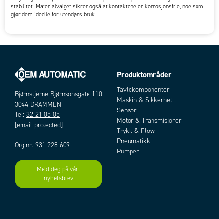
stabilitet. Materialvalget sikrer også at kontaktene er korrosjonsfrie, noe som
gjør dem ideelle for utendørs bruk.​
Produktområder
Tavlekomponenter
Bjørnstjerne Bjørnsonsgate 110
Maskin & Sikkerhet
3044 DRAMMEN
Sensor
Tel:
32 21 05 05
Motor & Transmisjoner
[email protected]
Trykk & Flow
Pneumatikk
Org.nr. 931 228 609
Pumper
Meld deg på vårt
nyhetsbrev