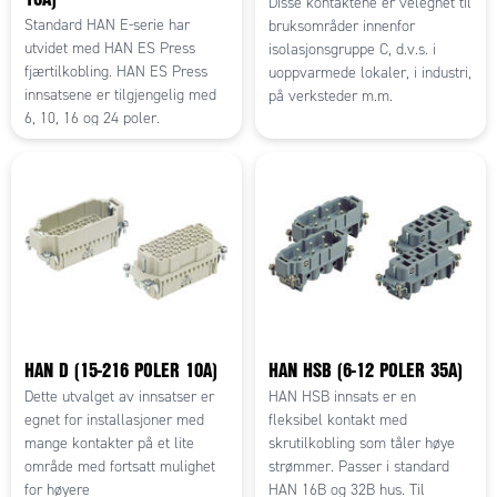
Disse kontaktene er velegnet til
Standard HAN E-serie har
bruksområder innenfor
utvidet med HAN ES Press
isolasjonsgruppe C, d.v.s. i
fjærtilkobling. HAN ES Press
uoppvarmede lokaler, i industri,
innsatsene er tilgjengelig med
på verksteder m.m.
6, 10, 16 og 24 poler.
HAN D (15-216 POLER 10A)
HAN HSB (6-12 POLER 35A)
Dette utvalget av innsatser er
HAN HSB innsats er en
egnet for installasjoner med
fleksibel kontakt med
mange kontakter på et lite
skrutilkobling som tåler høye
område med fortsatt mulighet
strømmer. Passer i standard
for høyere
HAN 16B og 32B hus. Til