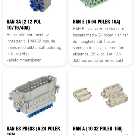
HAN 3A (2-12 POL
HAN E (6-64 POLER 16A)
10/16/40A)
HAN E innstas er en standard
Her er vårt sortiment av
innsats med 6-24 poler. Her har
innsatser til HAN 3A hus, de
du muligheten til å sette
finnes med ulikt antall poler og
sammen to innsatser som for
til forskjellige
eksempel 2x16 pol i et HAN
kabeldimmensjoner.
32B hus og du får en kontakt
med 32 poler.
HAN ES PRESS (6-24 POLER
HAN A (10-32 POLER 16A)
16A)