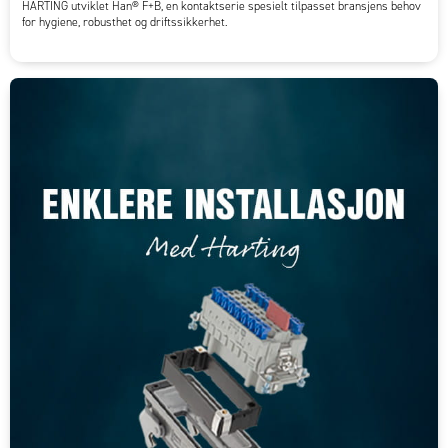
HARTING utviklet Han® F+B, en kontaktserie spesielt tilpasset bransjens behov
for hygiene, robusthet og driftssikkerhet.