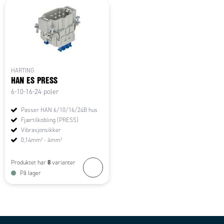
HARTING
HAN ES PRESS
6-10-16-24 poler
Passer HAN 6/10/16/24B hus
Fjærtilkobling (PRESS)
Vibrasjonsikker
0,14mm² - 4mm²
8
Produktet har
varianter
På lager