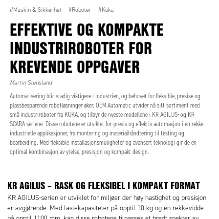
#Maskin & Sikkerhet
#Roboter
#Kuka
EFFEKTIVE OG KOMPAKTE
INDUSTRIROBOTER FOR
KREVENDE OPPGAVER
Martin Stensland
Automatisering blir stadig viktigere i industrien, og behovet for fleksible, presise og
plassbesparende robotløsninger øker. OEM Automatic utvider nå sitt sortiment med
små industriroboter fra KUKA, og tilbyr de nyeste modellene i KR AGILUS- og KR
SCARA-seriene. Disse robotene er utviklet for presis og effektiv automasjon i en rekke
industrielle applikasjoner, fra montering og materialhåndtering til testing og
bearbeiding. Med fleksible installasjonsmuligheter og avansert teknologi gir de en
optimal kombinasjon av ytelse, presisjon og kompakt design.
KR AGILUS – RASK OG FLEKSIBEL I KOMPAKT FORMAT
KR AGILUS-serien er utviklet for miljøer der høy hastighet og presisjon
er avgjørende. Med lastekapasiteter på opptil 10 kg og en rekkevidde
på opptil 1100 mm, kan disse robotene tilpasses et bredt spekter av