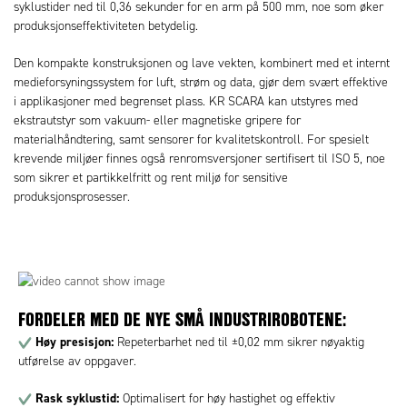
syklustider ned til 0,36 sekunder for en arm på 500 mm, noe som øker
produksjonseffektiviteten betydelig.
Den kompakte konstruksjonen og lave vekten, kombinert med et internt
medieforsyningssystem for luft, strøm og data, gjør dem svært effektive
i applikasjoner med begrenset plass. KR SCARA kan utstyres med
ekstrautstyr som vakuum- eller magnetiske gripere for
materialhåndtering, samt sensorer for kvalitetskontroll. For spesielt
krevende miljøer finnes også renromsversjoner sertifisert til ISO 5, noe
som sikrer et partikkelfritt og rent miljø for sensitive
produksjonsprosesser.
FORDELER MED DE NYE SMÅ INDUSTRIROBOTENE:
Høy presisjon:
Repeterbarhet ned til ±0,02 mm sikrer nøyaktig
utførelse av oppgaver.
Rask syklustid:
Optimalisert for høy hastighet og effektiv