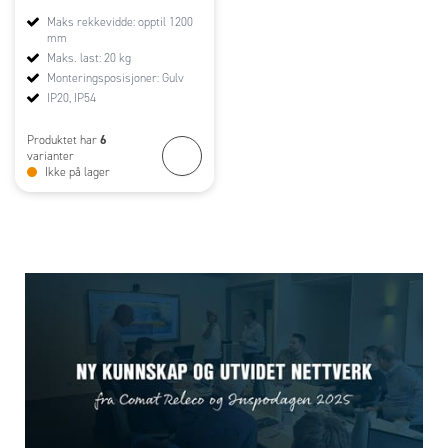
Maks rekkevidde: opptil 1200
mm
Maks. last: 20 kg
Monteringsposisjoner: Gulv
IP20, IP54
6
Produktet har
varianter
Ikke på lager