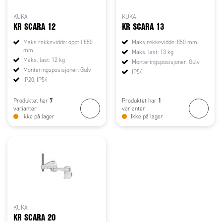
KUKA
KUKA
KR SCARA 12
KR SCARA 13
Maks rekkevidde: opptil 850
Maks rekkevidde: 850 mm
mm
Maks. last: 13 kg
Maks. last: 12 kg
Monteringsposisjoner: Gulv
Monteringsposisjoner: Gulv
IP54
IP20, IP54
7
1
Produktet har
Produktet har
varianter
varianter
Ikke på lager
Ikke på lager
KUKA
KR SCARA 20