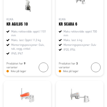
KUKA
KUKA
KR AGILUS 10
KR SCARA 6
Maks rekkevidde: opptil 1101
Maks rekkevidde: opptil 700
mm
mm
Maks. last: Opptil 11,3 kg
Maks. last: 6 kg
Monteringsposisjoner: Gulv,
Monteringsposisjoner: Gulv
tak, vegg, vinkel
IP20, IP54
IP65, IP67
9
3
Produktet har
Produktet har
varianter
varianter
Ikke på lager
Ikke på lager