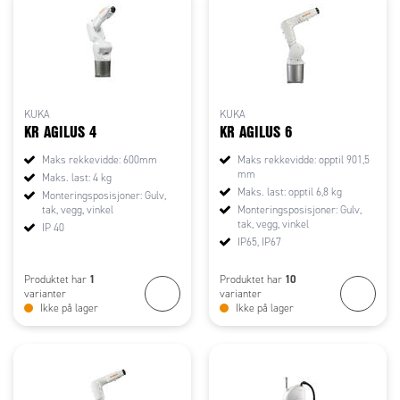
KUKA
KUKA
KR AGILUS 4
KR AGILUS 6
Maks rekkevidde: 600mm
Maks rekkevidde: opptil 901,5
mm
Maks. last: 4 kg
Maks. last: opptil 6,8 kg
Monteringsposisjoner: Gulv,
tak, vegg, vinkel
Monteringsposisjoner: Gulv,
tak, vegg, vinkel
IP 40
IP65, IP67
1
10
Produktet har
Produktet har
varianter
varianter
Ikke på lager
Ikke på lager