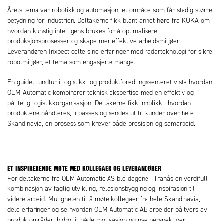
Årets tema var robotikk og automasjon, et område som får stadig større
betydning for industrien. Deltakerne fikk blant annet høre fra KUKA om
hvordan kunstig intelligens brukes for å optimalisere
produksjonsprosesser og skape mer effektive arbeidsmiljøer.
Leverandøren Inxpect delte sine erfaringer med radarteknologi for sikre
robotmiljøer, et tema som engasjerte mange.
En guidet rundtur i logistikk- og produktforedlingssenteret viste hvordan
OEM Automatic kombinerer teknisk ekspertise med en effektiv og
pålitelig logistikkorganisasjon. Deltakerne fikk innblikk i hvordan
produktene håndteres, tilpasses og sendes ut til kunder over hele
Skandinavia, en prosess som krever både presisjon og samarbeid.
ET INSPIRERENDE MØTE MED KOLLEGAER OG LEVERANDØRER
For deltakerne fra OEM Automatic AS ble dagene i Tranås en verdifull
kombinasjon av faglig utvikling, relasjonsbygging og inspirasjon til
videre arbeid. Muligheten til å møte kollegaer fra hele Skandinavia,
dele erfaringer og se hvordan OEM Automatic AB arbeider på tvers av
produktområder, bidro til både motivasjon og nye perspektiver.