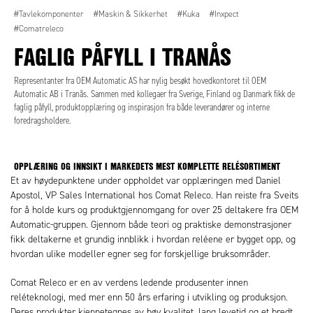
#Tavlekomponenter
#Maskin & Sikkerhet
#Kuka
#Inxpect
#Comatreleco
FAGLIG PÅFYLL I TRANÅS
Representanter fra OEM Automatic AS har nylig besøkt hovedkontoret til OEM
Automatic AB i Tranås. Sammen med kollegaer fra Sverige, Finland og Danmark fikk de
faglig påfyll, produktopplæring og inspirasjon fra både leverandører og interne
foredragsholdere.
OPPLÆRING OG INNSIKT I MARKEDETS MEST KOMPLETTE RELÉSORTIMENT
Et av høydepunktene under oppholdet var opplæringen med Daniel
Apostol, VP Sales International hos Comat Releco. Han reiste fra Sveits
for å holde kurs og produktgjennomgang for over 25 deltakere fra OEM
Automatic-gruppen. Gjennom både teori og praktiske demonstrasjoner
fikk deltakerne et grundig innblikk i hvordan reléene er bygget opp, og
hvordan ulike modeller egner seg for forskjellige bruksområder.
Comat Releco er en av verdens ledende produsenter innen
reléteknologi, med mer enn 50 års erfaring i utvikling og produksjon.
Deres produkter kjennetegnes av høy kvalitet, lang levetid og et bredt