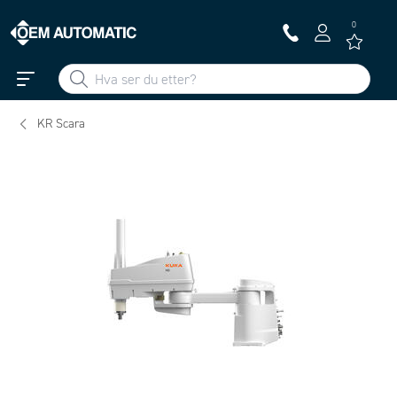
0
KR Scara