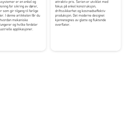
ssystemer er en enkel og
attraktiv pris. Serien er utviklet med
øsning for sikring av dører,
fokus på enkel konstruksjon,
r som gir tilgang til farlige
driftssikkerhet og kostnadseffektiv
. I denne artikkelen får du
produksjon. Det moderne designet
i hvordan mekaniske
kjennetegnes av glatte og fluktende
ungerer og hvilke fordeler
overflater.
dustrielle applikasjoner.