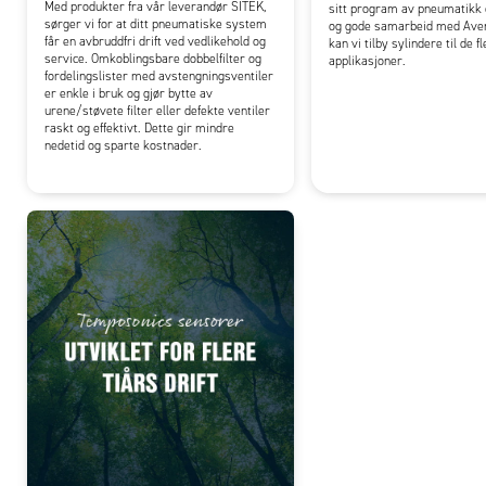
Med produkter fra vår leverandør SITEK,
sitt program av pneumatikk 
sørger vi for at ditt pneumatiske system
og gode samarbeid med Aven
får en avbruddfri drift ved vedlikehold og
kan vi tilby sylindere til de f
service. Omkoblingsbare dobbelfilter og
applikasjoner.
fordelingslister med avstengningsventiler
er enkle i bruk og gjør bytte av
urene/støvete filter eller defekte ventiler
raskt og effektivt. Dette gir mindre
nedetid og sparte kostnader.