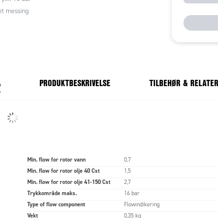
et messing
A
PRODUKTBESKRIVELSE
TILBEHØR & RELATE
Min. flow for rotor vann
0,7
Min. flow for rotor olje 40 Cst
1,5
Min. flow for rotor olje 41-150 Cst
2,7
Trykkområde maks.
16 bar
Type of flow component
Flowindikering
Vekt
0,35 kg