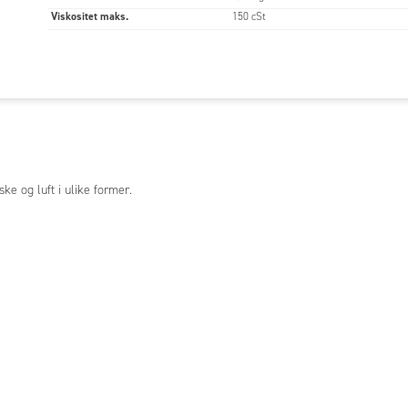
Viskositet maks.
150 cSt
ke og luft i ulike former.