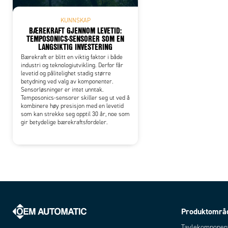
KUNNSKAP
BÆREKRAFT GJENNOM LEVETID:
TEMPOSONICS-SENSORER SOM EN
LANGSIKTIG INVESTERING
Bærekraft er blitt en viktig faktor i både
industri og teknologiutvikling. Derfor får
levetid og pålitelighet stadig større
betydning ved valg av komponenter.
Sensorløsninger er intet unntak.
Temposonics-sensorer skiller seg ut ved å
kombinere høy presisjon med en levetid
som kan strekke seg opptil 30 år, noe som
gir betydelige bærekraftsfordeler.
Produktområ
Tavlekomponen