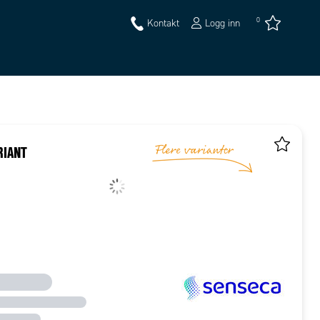
0
Kontakt
Logg inn
RIANT