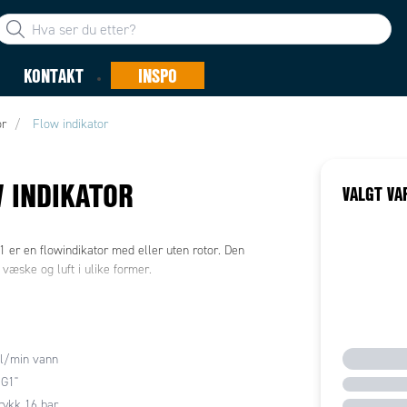
KONTAKT
INSPO
or
Flow indikator
 INDIKATOR
VALGT VA
 er en flowindikator med eller uten rotor. Den
l væske og luft i ulike former.
 l/min vann
 G1"
rykk 16 bar