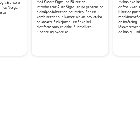
Med Smart Signaling 50-serien
Mekaniske lå
og vårt nære
introduserer Auer Signal en ny generasjon
driftssikker l
tics Norge,
signalprodukter for industrien. Serien
luker og porte
leste
kombinerer solid konstruksjon, høy ytelse
maskinområder
og smarte funksjoner i en fleksibel
en innføring 
plattform som er enkel å installere,
låssystemer f
tilpasse og bygge ut.
de kan gi i in