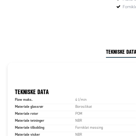
Fornikl
TEKNISKE DAT
TEKNISKE DATA
Flow maks.
4 l/min
Materiale glassrør
Borosilikat
Materiale rotor
POM
Materiale tetninger
NBR
Materiale tilkobling
Forniklet messing
Materiale visker
NBR