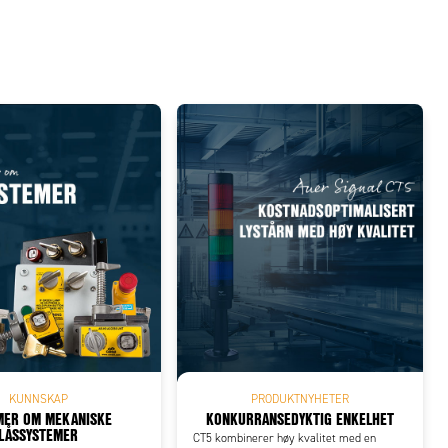
KUNNSKAP
PRODUKTNYHETER
MER OM MEKANISKE
KONKURRANSEDYKTIG ENKELHET
LÅSSYSTEMER
CT5 kombinerer høy kvalitet med en