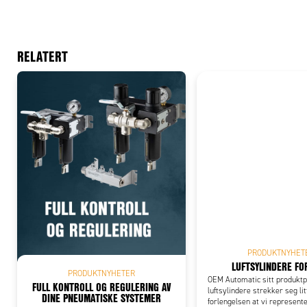
RELATERT
Add
PRODUKTNYHET
LUFTSYLINDERE FO
PRODUKTNYHETER
OEM Automatic sitt produkt
FULL KONTROLL OG REGULERING AV
luftsylindere strekker seg lit
DINE PNEUMATISKE SYSTEMER
forlengelsen at vi represen