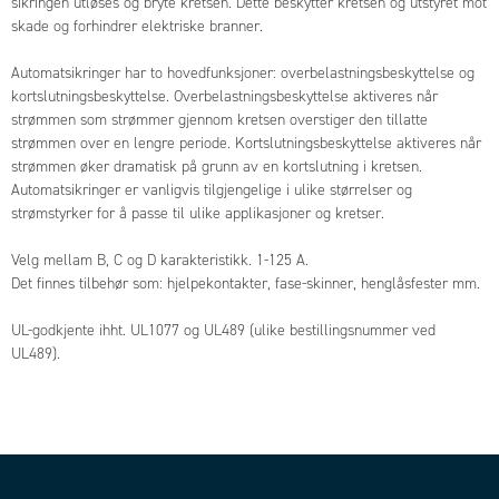
sikringen utløses og bryte kretsen. Dette beskytter kretsen og utstyret mot
skade og forhindrer elektriske branner.
Automatsikringer har to hovedfunksjoner: overbelastningsbeskyttelse og
kortslutningsbeskyttelse. Overbelastningsbeskyttelse aktiveres når
strømmen som strømmer gjennom kretsen overstiger den tillatte
strømmen over en lengre periode. Kortslutningsbeskyttelse aktiveres når
strømmen øker dramatisk på grunn av en kortslutning i kretsen.
Automatsikringer er vanligvis tilgjengelige i ulike størrelser og
strømstyrker for å passe til ulike applikasjoner og kretser.
Velg mellam B, C og D karakteristikk. 1-125 A.
Det finnes tilbehør som: hjelpekontakter, fase-skinner, henglåsfester mm.
UL-godkjente ihht. UL1077 og UL489 (ulike bestillingsnummer ved
UL489).