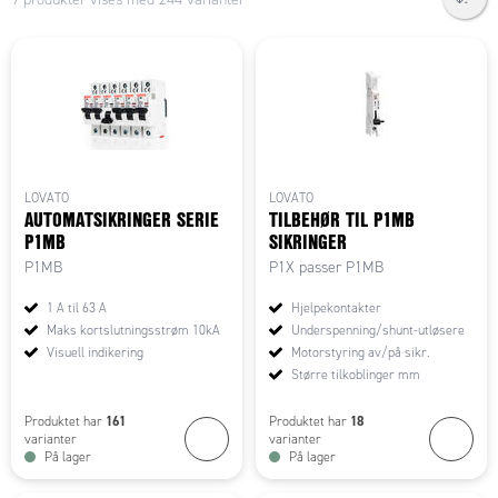
LOVATO
LOVATO
AUTOMATSIKRINGER SERIE
TILBEHØR TIL P1MB
P1MB
SIKRINGER
P1MB
P1X passer P1MB
1 A til 63 A
Hjelpekontakter
Maks kortslutningsstrøm 10kA
Underspenning/shunt-utløsere
Visuell indikering
Motorstyring av/på sikr.
Større tilkoblinger mm
161
18
Produktet har
Produktet har
varianter
varianter
På lager
På lager