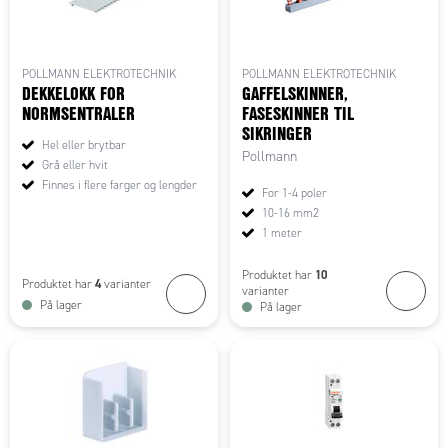
POLLMANN ELEKTROTECHNIK
POLLMANN ELEKTROTECHNIK
DEKKELOKK FOR
GAFFELSKINNER,
NORMSENTRALER
FASESKINNER TIL
SIKRINGER
Hel eller brytbar
Pollmann
Grå eller hvit
Finnes i flere farger og lengder
For 1-4 poler
10-16 mm2
1 meter
10
Produktet har
4
Produktet har
varianter
varianter
På lager
På lager