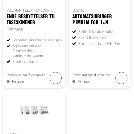
POLLMANN ELEKTROTECHNIK
LOVATO
ENDE BESKYTTELSER TIL
AUTOMATSIKRINGER
FASESKINENER
P1MB1M FOR 1+N
Pollmann
B eller C karakteristikk
Kun 17,5 mm bred
Forbedret sikkerhet og isolasjon
Sikrer kun 1-fase (1+N) 6kA
Tilpasset Pollmann
Elektrotechnik
samleskinnesystem
Enkel installasjon
5
5
Produktet har
varianter
Produktet har
varianter
På lager
På lager