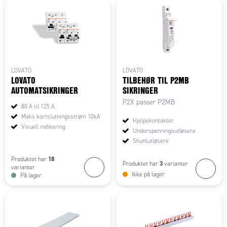
LOVATO
LOVATO
LOVATO
TILBEHØR TIL P2MB
AUTOMATSIKRINGER
SIKRINGER
P2X passer P2MB
80 A til 125 A
Maks kortslutningsstrøm 10kA
Hjelpekontakter
Visuell indikering
Underspenningsutløsere
Shuntutløsere
18
Produktet har
3
Produktet har
varianter
varianter
Ikke på lager
På lager