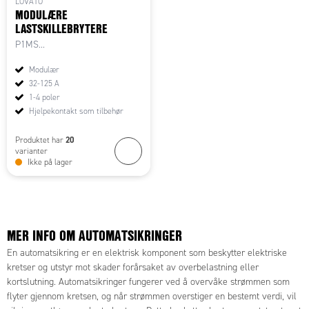
LOVATO
MODULÆRE
LASTSKILLEBRYTERE
P1MS...
Modulær
32-125 A
1-4 poler
Hjelpekontakt som tilbehør
20
Produktet har
varianter
Ikke på lager
MER INFO OM AUTOMATSIKRINGER
En automatsikring er en elektrisk komponent som beskytter elektriske
kretser og utstyr mot skader forårsaket av overbelastning eller
kortslutning. Automatsikringer fungerer ved å overvåke strømmen som
flyter gjennom kretsen, og når strømmen overstiger en bestemt verdi, vil