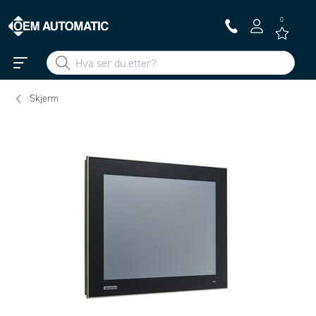
0
Skjerm