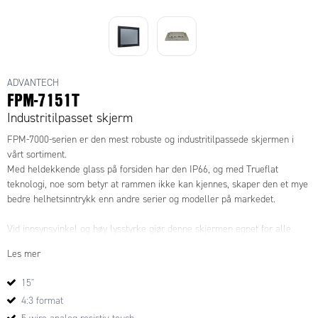
ADVANTECH
FPM-7151T
Industritilpasset skjerm
FPM-7000-serien er den mest robuste og industritilpassede skjermen i
vårt sortiment.
Med heldekkende glass på forsiden har den IP66, og med Trueflat
teknologi, noe som betyr at rammen ikke kan kjennes, skaper den et mye
bedre helhetsinntrykk enn andre serier og modeller på markedet.
Vid innsynsvinkel og høy lysstyrke gjør denne skjermen egnet for alle
typer applikasjoner.
Les mer
15"
4:3 format