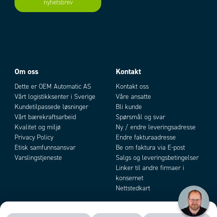
Godkjenninger
nyhetsbrev
CCC, CE, FCC, UL, BSMI
IP-klasse
IP66
Bredde
383,2 mm
Dybde
48 mm
Høyde
307,3 mm
Hullmål
374,5x298,5
Tykkelse fronpanel
7 mm
Om oss
Kontakt
Materiale frontramme
Aluminium
Dette er OEM Automatic AS
Kontakt oss
Materiale kapsling
Zinkplettert stål
Vårt logistikksenter i Sverige
Våre ansatte
Vekt
4,2 kg
Kundetilpassede løsninger
Bli kunde
Effektforbruk
15 W
Vårt bærekraftsarbeid
Spørsmål og svar
Driftspenning
24 V DC
Kvalitet og miljø
Ny / endre leveringsadresse
Temperaturområde fra
-20 °C
Privacy Policy
Endre fakturaadresse
Temperaturområde til
Etisk samfunnsansvar
Be om faktura via E-post
60 °C
Varslingstjeneste
Salgs og leveringsbetingelser
Oppbevaringstemperatur fra
-30 °C
Linker til andre firmaer i
Oppbevaringstemperatur til
70 °C
konsernet
Luftfuktighet
10-90% RH @40°C
Nettstedkart
Kjøling
Vifteløs design
Montering
Panel/Vegg/VESA