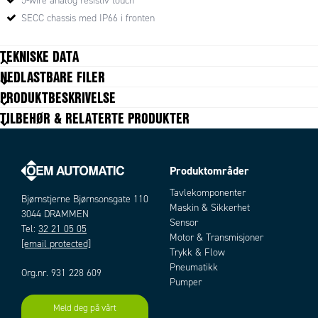
5-wire analog resistiv touch
SECC chassis med IP66 i fronten
TEKNISKE DATA
NEDLASTBARE FILER
PRODUKTBESKRIVELSE
MONITOR
Størrelse display
15
TILBEHØR & RELATERTE PRODUKTER
Skjermoppløsning
1024x768
Displayformat
4:3
Synsvinkel
160/140
Produktområder
Touchscreen
5-wire analog resistiv touch
Antall farger display
16,7
Tavlekomponenter
Bjørnstjerne Bjørnsonsgate 110
Bakgrundsbelysning
LED LCD
Maskin & Sikkerhet
3044 DRAMMEN
Luminans
400 cd/m²
Sensor
Tel:
32 21 05 05
Kontrast
Motor & Transmisjoner
700:1
[email protected]
Trykk & Flow
INN-/UTGANGER
Pneumatikk
I/O-porter - COM-port
RS-232
Org.nr. 931 228 609
Pumper
I/O-porter - USB Host
1
Meld deg på vårt
GENERELL DATA