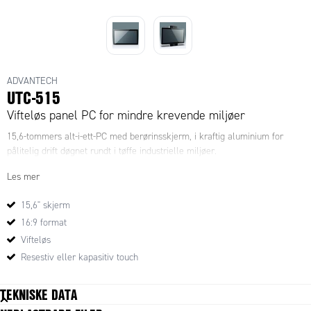
ADVANTECH
UTC-515
Vifteløs panel PC for mindre krevende miljøer
15,6-tommers alt-i-ett-PC med berørinsskjerm, i kraftig aluminium for
pålitelig drift døgnet rundt i tøffe industrielle miljøer.
Les mer
15,6" skjerm
16:9 format
Vifteløs
Resestiv eller kapasitiv touch
TEKNISKE DATA