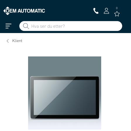
0
Klient