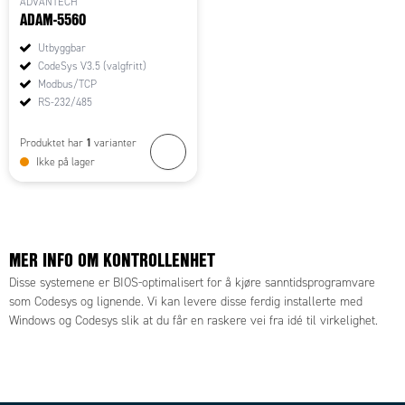
ADVANTECH
ADAM-5560
Utbyggbar
CodeSys V3.5 (valgfritt)
Modbus/TCP
RS-232/485
1
Produktet har
varianter
Ikke på lager
MER INFO OM KONTROLLENHET
Disse systemene er BIOS-optimalisert for å kjøre sanntidsprogramvare
som Codesys og lignende. Vi kan levere disse ferdig installerte med
Windows og Codesys slik at du får en raskere vei fra idé til virkelighet.