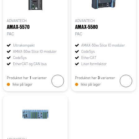
ADVANTECH
ADVANTECH
AMAX-5570
AMAX-5580
PAC
PAC
Ultrakompakt
AMAX-50xx Slice IO moduler
AMAX-50xx Slice IO moduler
CodeSys
CodeSys
EtherCAT
EtherCAT og CAN bus
Liten formfaktor
1
3
Produktet har
varianter
Produktet har
varianter
Ikke på lager
Ikke på lager