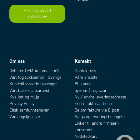
skinne. 52 mm bred
Meld deg på vårt
nyhetsbrev
Add as new cart row
Add to existing cart row
Om oss
Kontakt
Dette er OEM Automatic AS
Kontakt oss
Vårt logistikksenter i Sverige
Våre ansatte
Kundetilpassede løsninger
Bli kunde
Vårt bærekraftsarbeid
Spørsmål og svar
Kvalitet og miljø
Ny / endre leveringsadresse
Privacy Policy
Endre fakturaadresse
Etisk samfunnsansvar
Be om faktura via E-post
Varslingstjeneste
Salgs og leveringsbetingelser
Linker til andre firmaer i
konsernet
Nettstedkart