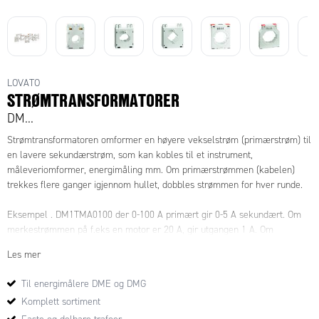
LOVATO
STRØMTRANSFORMATORER
DM...
Strømtransformatoren omformer en høyere vekselstrøm (primærstrøm) til
en lavere sekundærstrøm, som kan kobles til et instrument,
måleveriomformer, energimåling mm. Om primærstrømmen (kabelen)
trekkes flere ganger igjennom hullet, dobbles strømmen for hver runde.
Eksempel . DM1TMA0100 der 0-100 A primært gir 0-5 A sekundært. Om
merkestrømmen på f.eks en motor er 20 A, gir utgangen 1 A. Om
primærstrømskabelen trekkes igjennom hullet en gang til blir
Les mer
sekundærstrømmen 2 A. Deretter øker den med 1 A for hver gang du
trekker primærstrømskabelen igjennom. Altså utstrømmen dobler seg for
Til energimålere DME og DMG
hver gang man trekker primærstrømskabelen igjennom hullet.
Komplett sortiment