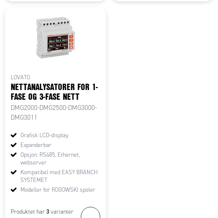
LOVATO
NETTANALYSATORER FOR 1-
FASE OG 3-FASE NETT
DMG2000-DMG2500-DMG3000-
DMG3011
Grafisk LCD-display
Expanderbar
Opsjon: RS485, Ethernet,
webserver
Kompatibel med EASY BRANCH
SYSTEMET
Modeller for ROGOWSKI spoler
3
Produktet har
varianter