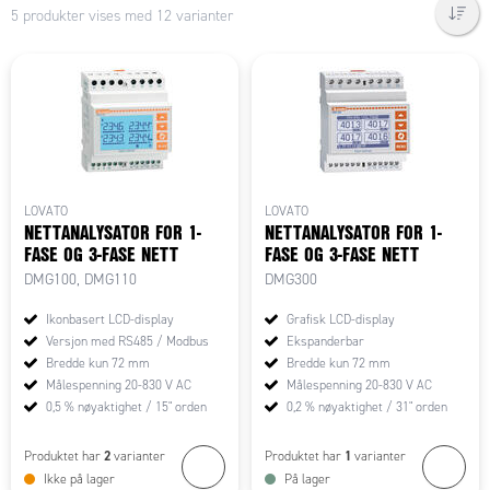
5 produkter vises med 12 varianter
LOVATO
LOVATO
NETTANALYSATOR FOR 1-
NETTANALYSATOR FOR 1-
FASE OG 3-FASE NETT
FASE OG 3-FASE NETT
DMG100, DMG110
DMG300
Ikonbasert LCD-display
Grafisk LCD-display
Versjon med RS485 / Modbus
Ekspanderbar
Bredde kun 72 mm
Bredde kun 72 mm
Målespenning 20-830 V AC
Målespenning 20-830 V AC
0,5 % nøyaktighet / 15" orden
0,2 % nøyaktighet / 31" orden
2
1
Produktet har
varianter
Produktet har
varianter
Ikke på lager
På lager