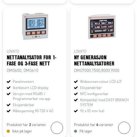
LOVATO
LOVATO
NETTANALYSATOR FOR 1-
NY GENERASJON
FASE OG 3-FASE NETT
NETTANALYSATORER
DMG600, DMG610
DMG7000,7500,8000,9000
Panelmontert
Widescreen colour LCD 4,3"
Ikonbasert LCD-display
Ekspanderbar
Versjon med RS485 /
NFC konfigurerbar
Programmerbar via app
Kompatibel med EASY BRANCH
Ekspanderbar
SYSTEM
Målespenning 90-720 V AC
92 x 92 mm hull
2
4
Produktet har
varianter
Produktet har
varianter
Ikke på lager
På lager