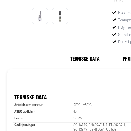
Les mer
IDEM Safet
enten med ru
Hus i ru
varianter 
Tvangsb
Høy mek
Standa
Rulle i 
TEKNISKE DATA
PRO
TEKNISKE DATA
Arbeidstemperatur
-25°C...+80°C
ATEX godkjent
Nei
Feste
4 x M5
Godkjenninger
ISO 14119, EN60947-5-1, EN60204-1,
ISO 13849-1, EN62061, UL 508