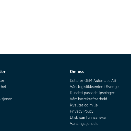
der
Om oss
ter
Dette er OEM Automatic AS
rhet
Vårt logistikksenter i Sverige
Kundetilpassede løsninger
isjoner
Vårt bærekraftsarbeid
Kvalitet og miljø
Privacy Policy
Etisk samfunnsansvar
Varslingstjeneste