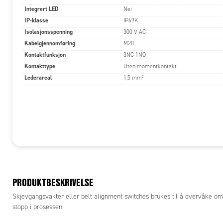
Integrert LED
Nei
IP-klasse
IP69K
Isolasjonsspenning
300 V AC
Kabelgjennomføring
M20
Kontaktfunksjon
3NC 1NO
Kontakttype
Uten momentkontakt
Lederareal
1,5 mm²
PRODUKTBESKRIVELSE
Skjevgangsvakter eller belt alignment switches brukes til å overvåke om e
stopp i prosessen.