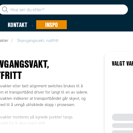
KONTAKT
INSPO
akter
Skjevgangsvakt, rustfritt
VGANGSVAKT,
VALGT VA
FRITT
akter eller belt alignment switches brukes til å
 et transportbånd driver for langt til en av sidene.
vakten indikerer at transportbåndet går skjevt, og
ed til å unngå utilsiktede stopp i prosessen.
vakter monteres på egnede punkter langs
det for å sikre stabil drift.