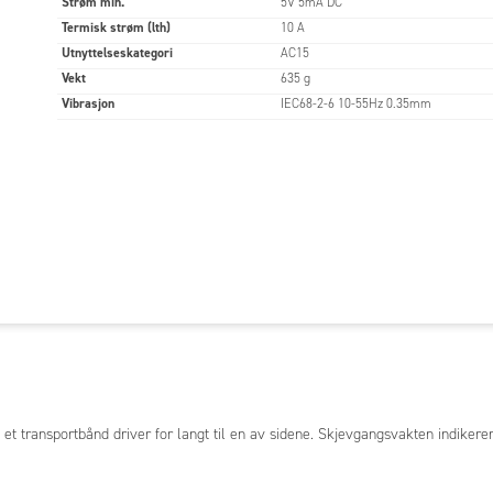
Strøm min.
5V 5mA DC
Termisk strøm (lth)
10 A
Utnyttelseskategori
AC15
Vekt
635 g
Vibrasjon
IEC68-2-6 10-55Hz 0.35mm
t transportbånd driver for langt til en av sidene. Skjevgangsvakten indikerer 