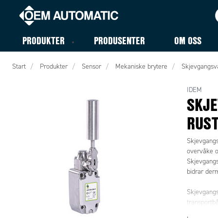
PRODUKTER
PRODUSENTER
OM OSS
Start
Produkter
Sensor
Mekaniske brytere
Skjevgangsv
IDEM
SKJE
RUST
Skjevgangsv
overvåke om
Skjevgangs
bidrar derm
Skjevgangs
transportbån