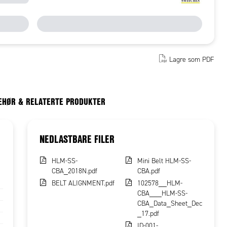
Lagre som PDF
EHØR & RELATERTE PRODUKTER
NEDLASTBARE FILER
HLM-SS-
Mini Belt HLM-SS-
CBA_2018N.pdf
CBA.pdf
BELT ALIGNMENT.pdf
102578__HLM-
CBA___HLM-SS-
CBA_Data_Sheet_Dec
_17.pdf
ID-001-