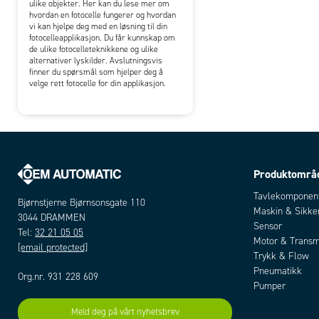
ulike objekter. Her kan du lese mer om
hvordan en fotocelle fungerer og hvordan
vi kan hjelpe deg med en løsning til din
fotocelleapplikasjon. Du får kunnskap om
de ulike fotocelleteknikkene og ulike
alternativer lyskilder. Avslutningsvis
finner du spørsmål som hjelper deg å
velge rett fotocelle for din applikasjon.
Produktområ
Tavlekomponen
Bjørnstjerne Bjørnsonsgate 110
Maskin & Sikke
3044 DRAMMEN
Sensor
Tel:
32 21 05 05
Motor & Transm
[email protected]
Trykk & Flow
Pneumatikk
Org.nr. 931 228 609
Pumper
Meld deg på vårt nyhetsbrev