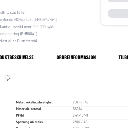
y Switches sin HLM-SS-CBA skjevgangsvakt leveres
lle i plast eller rustfritt stål, og finnes i flere
stfritt stål (316)
med ulike kontaktfunksjoner.
rytende NC-kontakt (EN60947-5-1)
anisk levetid over 500 000 sykler
rdmontering (EN50041)
plast eller Rustfritt stål
DUKTBESKRIVELSE
ORDREINFORMASJON
TILB
Maks. vekslingshastighet
250 mm/s
Materiale sentral
SS316
PFHd
3,44x10^-8
Spenning AC maks.
2500 V AC