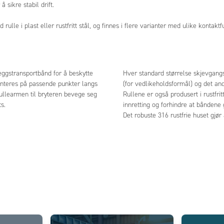
sikre stabil drift.
e i plast eller rustfritt stål, og finnes i flere varianter med ulike kontaktf
eggstransportbånd for å beskytte
Hver standard størrelse skjevgangs
onteres på passende punkter langs
(for vedlikeholdsformål) og det an
rullearmen til bryteren bevege seg
Rullene er også produsert i rustfrit
s.
innretting og forhindre at båndene
Det robuste 316 rustfrie huset gjø