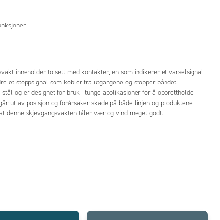
unksjoner.
vakt inneholder to sett med kontakter, en som indikerer et varselsignal
dre et stoppsignal som kobler fra utgangene og stopper båndet.
t stål og er designet for bruk i tunge applikasjoner for å opprettholde
 går ut av posisjon og forårsaker skade på både linjen og produktene.
r at denne skjevgangsvakten tåler vær og vind meget godt.