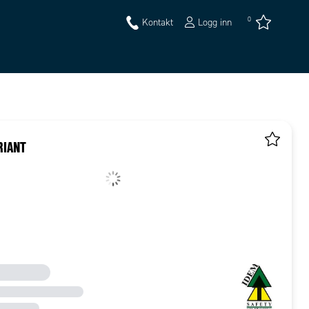
0
Kontakt
Logg inn
RIANT