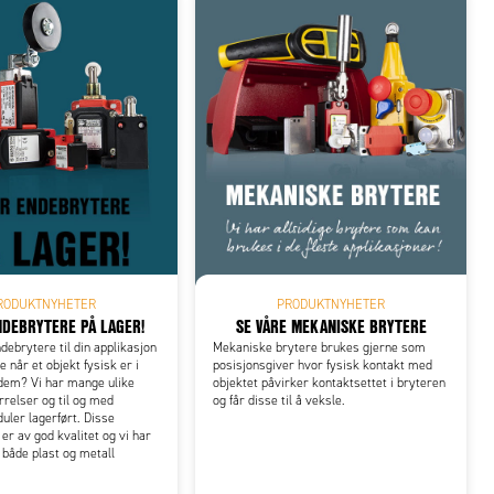
RODUKTNYHETER
PRODUKTNYHETER
NDEBRYTERE PÅ LAGER!
SE VÅRE MEKANISKE BRYTERE
debrytere til din applikasjon
Mekaniske brytere brukes gjerne som
e når et objekt fysisk er i
posisjonsgiver hvor fysisk kontakt med
dem? Vi har mange ulike
objektet påvirker kontaktsettet i bryteren
rrelser og til og med
og får disse til å veksle.
ler lagerført. Disse
er av god kvalitet og vi har
 både plast og metall