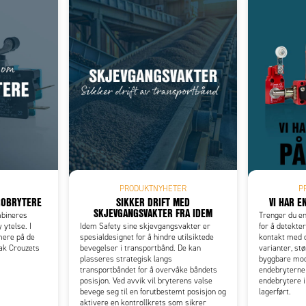
Add as new cart row
 to existing cart row
PRODUKTNYHETER
P
ROBRYTERE
SIKKER DRIFT MED
VI HAR E
SKJEVGANGSVAKTER FRA IDEM
mbineres
Trenger du en
ytelse. I
Idem Safety sine skjevgangsvakter er
for å detekter
mere på de
spesialdesignet for å hindre utilsiktede
kontakt med 
ak Crouzets
bevegelser i transportbånd. De kan
varianter, stø
plasseres strategisk langs
byggbare modu
transportbåndet for å overvåke båndets
endebryterne 
posisjon. Ved avvik vil bryterens valse
endebrytere i
bevege seg til en forutbestemt posisjon og
lagerført.
aktivere en kontrollkrets som sikrer