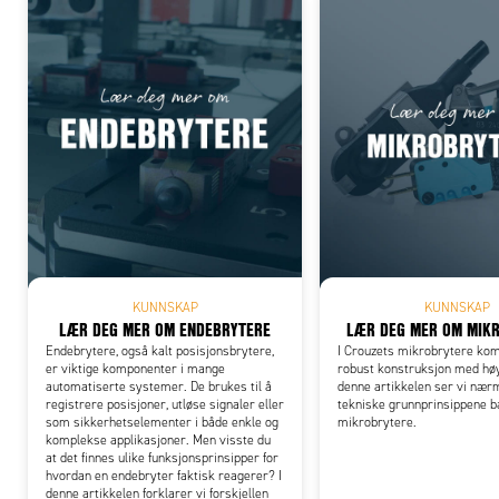
Add
KUNNSKAP
KUNNSKAP
LÆR DEG MER OM ENDEBRYTERE
LÆR DEG MER OM MIK
Endebrytere, også kalt posisjonsbrytere,
I Crouzets mikrobrytere ko
er viktige komponenter i mange
robust konstruksjon med høy 
automatiserte systemer. De brukes til å
denne artikkelen ser vi nær
registrere posisjoner, utløse signaler eller
tekniske grunnprinsippene b
som sikkerhetselementer i både enkle og
mikrobrytere.
komplekse applikasjoner. Men visste du
at det finnes ulike funksjonsprinsipper for
hvordan en endebryter faktisk reagerer? I
denne artikkelen forklarer vi forskjellen