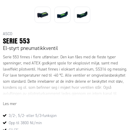
ASCO
SERIE 553
El-styrt pneumatikkventil
Serie 553 finnes i flere utførelser. Den kan fåes med de fleste typer
spenninger, med ATEX godkjent spole for eksplosivt miljø, samt med
laveffekt pilotventil. Huset finnes i eloksert aluminium, SS316 og messing.
For lave temperaturer ned til -40 °C. Alle ventiler er omgivelsesbeskyttet
som standard. Dette innebærer at de indre delene er beskyttet mot støv,
kondens og ol. som befinner seg i mijøet hvor ventilen står. Også
avluftingen av pilotreturkammeret ledes gjennom en intern kanal til
avluftingsporten. Dette gjør at ventilen kan brukes i ren rom, analyse og
Les mer
matvare installasjoner. Kapslingsklassen for alle ventiler er IP65.
3/2-, 5/2- eller 5/3-funksjon
Opp til 3800 Nl/min