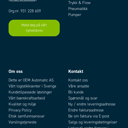
Trykk & Flow
Materiale interne deler
Aluminium, POM, Rustfritt stål
Pneumatikk
Org.nr. 931 228 609
Materiale kortslutningsring
Kobber
Pumper
Materiale stempel
Rustfritt stål
Materiale tetninger
NBR, PUR
Meld deg på vårt
nyhetsbrev
Medie
Trykkluft og nøytrale gasser
Add as new cart row
Add to existing cart row
Montering
Ingen
Responstid fraslag
14 ms
Responstid tilslag
11 ms
Spoletype
25
Temperaturområde fra
-25 °C
Temperaturområde til
Om oss
Kontakt
60 °C
Tilkobling
1/2" BSP
Dette er OEM Automatic AS
Kontakt oss
Trykk maks.
10 bar
Vårt logistikksenter i Sverige
Våre ansatte
Vekt
0,84 kg
Kundetilpassede løsninger
Bli kunde
Vårt bærekraftsarbeid
Spørsmål og svar
Kvalitet og miljø
Ny / endre leveringsadresse
Privacy Policy
Endre fakturaadresse
Etisk samfunnsansvar
Be om faktura via E-post
Varslingstjeneste
Salgs og leveringsbetingelser