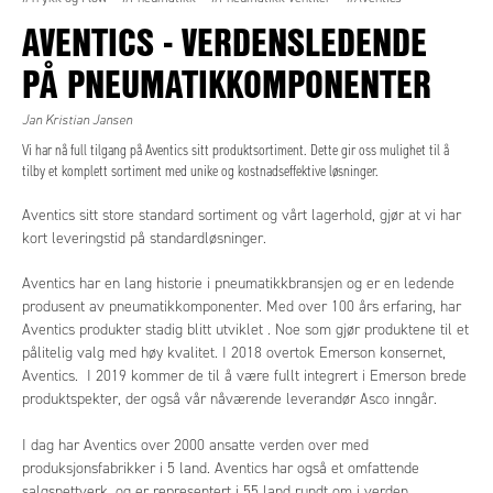
AVENTICS - VERDENSLEDENDE
PÅ PNEUMATIKKOMPONENTER
Jan Kristian Jansen
Vi har nå full tilgang på Aventics sitt produktsortiment. Dette gir oss mulighet til å
tilby et komplett sortiment med unike og kostnadseffektive løsninger.
Aventics sitt store standard sortiment og vårt lagerhold, gjør at vi har
kort leveringstid på standardløsninger.
Aventics har en lang historie i pneumatikkbransjen og er en ledende
produsent av pneumatikkomponenter. Med over 100 års erfaring, har
Aventics produkter stadig blitt utviklet . Noe som gjør produktene til et
pålitelig valg med høy kvalitet. I 2018 overtok Emerson konsernet,
Aventics. I 2019 kommer de til å være fullt integrert i Emerson brede
produktspekter, der også vår nåværende leverandør Asco inngår.
I dag har Aventics over 2000 ansatte verden over med
produksjonsfabrikker i 5 land. Aventics har også et omfattende
salgsnettverk, og er representert i 55 land rundt om i verden.