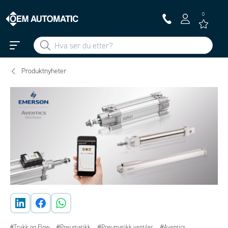
0
Produktnyheter
#Trykk og Flow
#Pneumatikk
#Pneumatikk ventiler
#Aventics