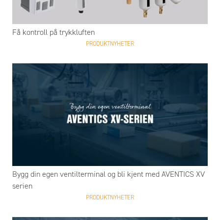
Få kontroll på trykkluften
PRODUKTNYHETER
Bygg din egen ventilterminal og bli kjent med AVENTICS XV
serien
PRODUKTNYHETER