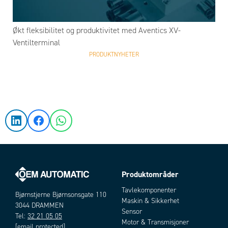
Økt fleksibilitet og produktivitet med Aventics XV-
Ventilterminal
PRODUKTNYHETER
Produktområder
Tavlekomponenter
Bjørnstjerne Bjørnsonsgate 110
Maskin & Sikkerhet
3044 DRAMMEN
Sensor
Tel:
32 21 05 05
Motor & Transmisjoner
[email protected]