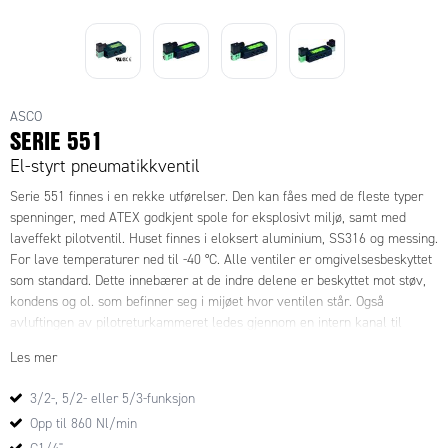
ASCO
SERIE 551
El-styrt pneumatikkventil
Serie 551 finnes i en rekke utførelser. Den kan fåes med de fleste typer
spenninger, med ATEX godkjent spole for eksplosivt miljø, samt med
laveffekt pilotventil. Huset finnes i eloksert aluminium, SS316 og messing.
For lave temperaturer ned til -40 °C. Alle ventiler er omgivelsesbeskyttet
som standard. Dette innebærer at de indre delene er beskyttet mot støv,
kondens og ol. som befinner seg i mijøet hvor ventilen står. Også
avluftingen av pilotreturkammeret ledes gjennom en intern kanal til
avluftingsporten. Dette gjør at ventilen kan brukes i ren rom, analyse og
Les mer
matvare installasjoner. Kapslingsklassen for alle ventiler er IP65.
3/2-, 5/2- eller 5/3-funksjon
Opp til 860 Nl/min