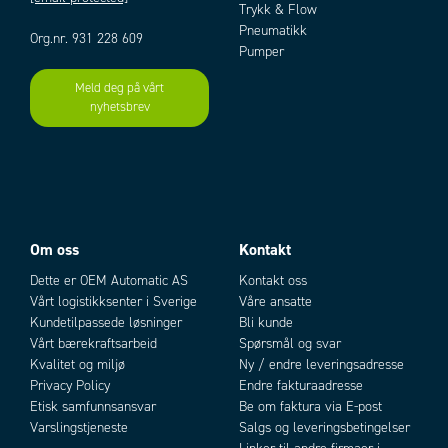
Materiale interne deler
Aluminium, POM, Rustfritt stål
Trykk & Flow
Materiale kortslutningsring
Kobber
Pneumatikk
Org.nr. 931 228 609
Materiale spole
Epoxy
Pumper
Materiale stempel
Rustfritt stål
Meld deg på vårt
Materiale tetninger
NBR, PUR
nyhetsbrev
Add as new cart row
Add to existing cart row
Medie
Trykkluft og nøytrale gasser
Montering
Ingen
Responstid fraslag
14 ms
Responstid tilslag
11 ms
Spoletype
22
Temperaturområde fra
-25 °C
Om oss
Kontakt
Temperaturområde til
60 °C
Tilkobling
G1/4
Dette er OEM Automatic AS
Kontakt oss
Tilkobling port 1-2
G1/4
Vårt logistikksenter i Sverige
Våre ansatte
Kundetilpassede løsninger
Bli kunde
Tilkobling port 3
G1/4
Vårt bærekraftsarbeid
Spørsmål og svar
Trykk maks.
10 bar
Kvalitet og miljø
Ny / endre leveringsadresse
Type ventil
Elektrisk styrt
Privacy Policy
Endre fakturaadresse
Vekt
0,43 kg
Etisk samfunnsansvar
Be om faktura via E-post
Varslingstjeneste
Salgs og leveringsbetingelser