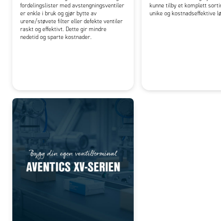
fordelingslister med avstengningsventiler
kunne tilby et komplett sor
er enkle i bruk og gjør bytte av
unike og kostnadseffektive l
urene/støvete filter eller defekte ventiler
raskt og effektivt. Dette gir mindre
nedetid og sparte kostnader.