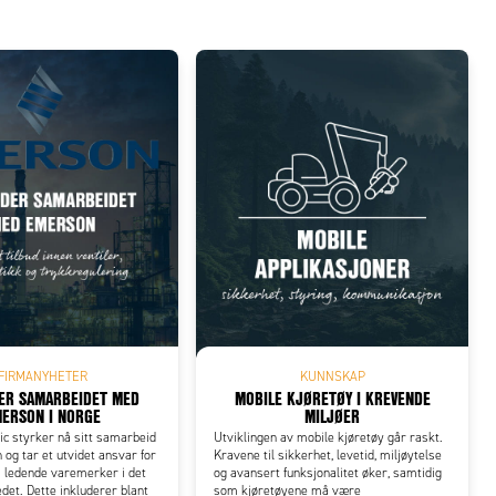
FIRMANYHETER
KUNNSKAP
DER SAMARBEIDET MED
MOBILE KJØRETØY I KREVENDE
ERSON I NORGE
MILJØER
c styrker nå sitt samarbeid
Utviklingen av mobile kjøretøy går raskt.
g tar et utvidet ansvar for
Kravene til sikkerhet, levetid, miljøytelse
s ledende varemerker i det
og avansert funksjonalitet øker, samtidig
et. Dette inkluderer blant
som kjøretøyene må være