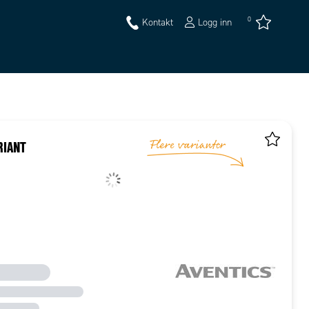
0
Kontakt
Logg inn
RIANT