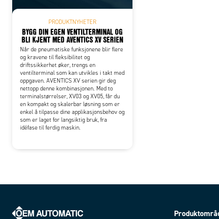
PRODUKTNYHETER
BYGG DIN EGEN VENTILTERMINAL OG
BLI KJENT MED AVENTICS XV SERIEN
Når de pneumatiske funksjonene blir flere
og kravene til fleksibilitet og
driftssikkerhet øker, trengs en
ventilterminal som kan utvikles i takt med
oppgaven. AVENTICS XV serien gir deg
nettopp denne kombinasjonen. Med to
terminalstørrelser, XV03 og XV05, får du
en kompakt og skalerbar løsning som er
enkel å tilpasse dine applikasjonsbehov og
som er laget for langsiktig bruk, fra
idéfase til ferdig maskin.
Produktområ