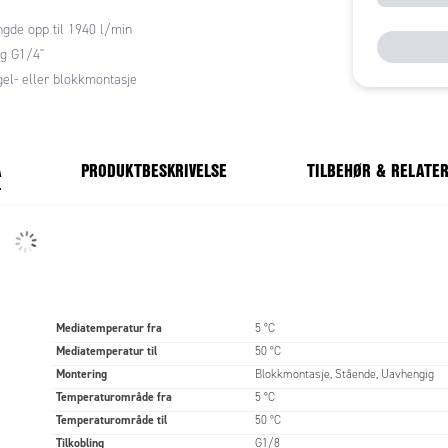
gde opp til 1940 l/min
g G1/4"
gel- eller blokkmontasje
A
PRODUKTBESKRIVELSE
TILBEHØR & RELATE
Mediatemperatur fra
5 °C
Mediatemperatur til
50 °C
Montering
Blokkmontasje, Stående, Uavhengig
Temperaturområde fra
5 °C
Temperaturområde til
50 °C
Tilkobling
G1/8