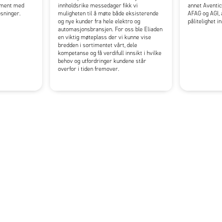
timent med
innholdsrike messedager fikk vi
annet Aventic
øsninger.
muligheten til å møte både eksisterende
AFAG og AGI, a
og nye kunder fra hele elektro og
pålitelighet i
automasjonsbransjen. For oss ble Eliaden
en viktig møteplass der vi kunne vise
bredden i sortimentet vårt, dele
kompetanse og få verdifull innsikt i hvilke
behov og utfordringer kundene står
overfor i tiden fremover.