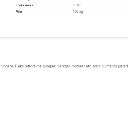
Trykk maks.
10 bar
Vekt
0,24 kg
fungere. F.eks luftdrevne pumper, verktøy, motorer etc. Asco Numatics juster