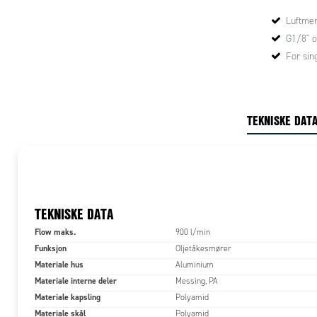
Luftmen
G1/8" o
For sin
TEKNISKE DAT
TEKNISKE DATA
Flow maks.
900 l/min
Funksjon
Oljetåkesmører
Materiale hus
Aluminium
Materiale interne deler
Messing, PA
Materiale kapsling
Polyamid
Materiale skål
Polyamid