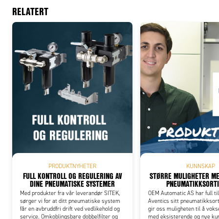
RELATERT
Add
PRODUKTNYHETER
KUNNSKAP
FULL KONTROLL OG REGULERING AV
STØRRE MULIGHETER M
DINE PNEUMATISKE SYSTEMER
PNEUMATIKKSORT
Med produkter fra vår leverandør SITEK,
OEM Automatic AS har full til
sørger vi for at ditt pneumatiske system
Aventics sitt pneumatikksor
får en avbruddfri drift ved vedlikehold og
gir oss muligheten til å vo
service. Omkoblingsbare dobbelfilter og
med eksisterende og nye kun