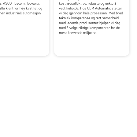
s, ASCO, Tescom, Topworx,
kostnadseffektive, robuste og enkle å
lle kjent for høy kvalitet og
vedlikeholde. Hos OEM Automatic støtter
nnen industriell automasjon.
vi deg gjennom hele prosessen. Med bred
teknisk kompetanse og tett samarbeid
med ledende produsenter hjelper vi deg
med å velge riktige komponenter for de
mest krevende miljøene.