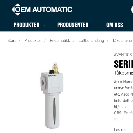
PRODUKTER
PRODUSENTER
OM OSS
Start
Produkter
Pneumatikk
Luftbehandling
Tåkesmører
AVENTICS
SERI
Tåkesmø
Asco Numat
utstyr for 
etc. Asco 
finfordelt 
5l/min.
OBS!
En tå
mulig
Les mer