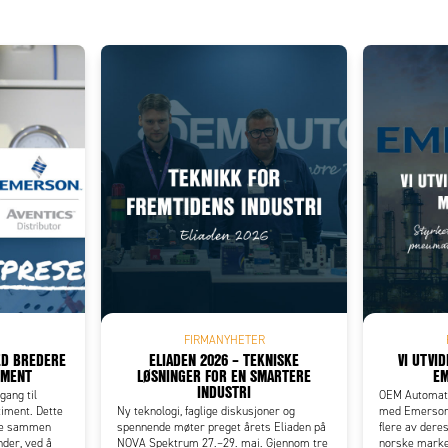
Add as new cart row
 to existing cart row
FIRMANYHETER
ED BREDERE
ELIADEN 2026 – TEKNISKE
VI UTVI
IMENT
LØSNINGER FOR EN SMARTERE
EM
INDUSTRI
gang til
OEM Automati
timent. Dette
Ny teknologi, faglige diskusjoner og
med Emerson o
kse sammen
spennende møter preget årets Eliaden på
flere av dere
der, ved å
NOVA Spektrum 27.–29. mai. Gjennom tre
norske marked