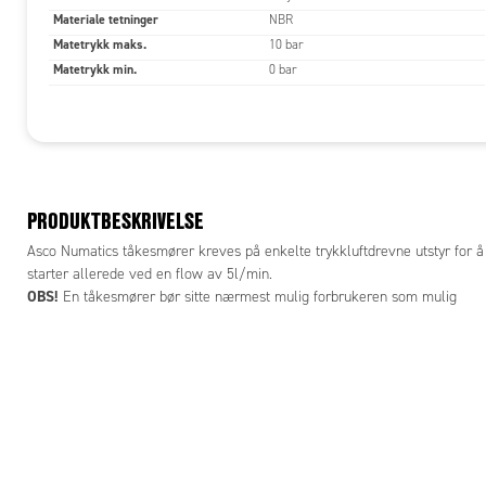
Materiale tetninger
NBR
Matetrykk maks.
10 bar
Matetrykk min.
0 bar
PRODUKTBESKRIVELSE
Asco Numatics tåkesmører kreves på enkelte trykkluftdrevne utstyr for å 
starter allerede ved en flow av 5l/min.
OBS!
En tåkesmører bør sitte nærmest mulig forbrukeren som mulig