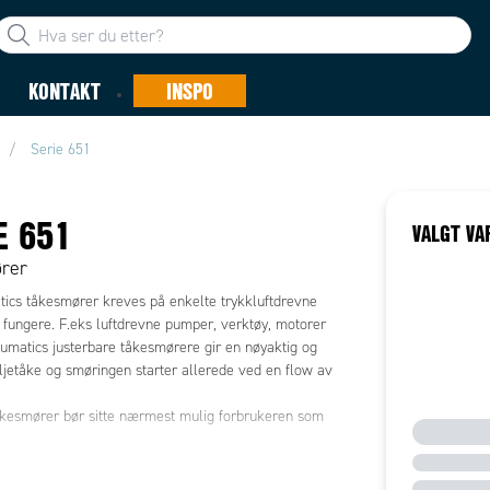
KONTAKT
INSPO
Serie 651
E 651
VALGT VA
rer
ics tåkesmører kreves på enkelte trykkluftdrevne
å fungere. F.eks luftdrevne pumper, verktøy, motorer
Numatics justerbare tåkesmørere gir en nøyaktig og
oljetåke og smøringen starter allerede ved en flow av
kesmører bør sitte nærmest mulig forbrukeren som