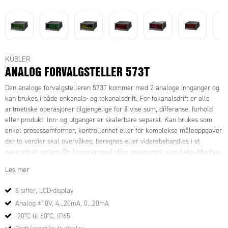
KÜBLER
ANALOG FORVALGSTELLER 573T
Den analoge forvalgstelleren 573T kommer med 2 analoge innganger og
kan brukes i både enkanals- og tokanalsdrift. For tokanalsdrift er alle
aritmetiske operasjoner tilgjengelige for å vise sum, differanse, forhold
eller produkt. Inn- og utganger er skalerbare separat. Kan brukes som
enkel prosessomformer, kontrollenhet eller for komplekse måleoppgaver
der to verdier skal overvåkes, beregnes eller viderebehandles i et
overordnet system. De kommer med ulike grensesnitt, som f.eks. Modbus,
IO-Link, Printer CR/LF og Drivecom DIN ISO 1745.
Les mer
8 siffer, LCD-display
Analog ±10V, 4...20mA, 0...20mA
-20°C til 60°C, IP65