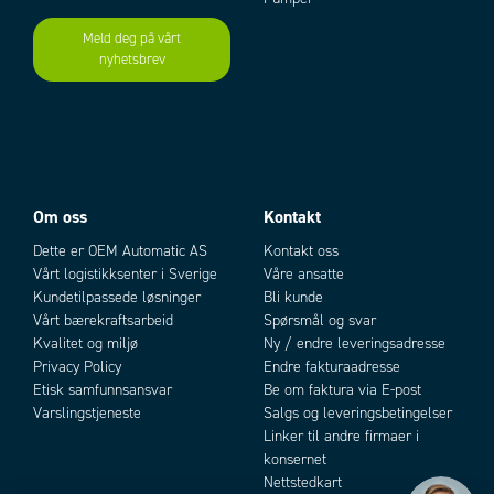
Vekt
200 kg
Meld deg på vårt
nyhetsbrev
Add as new cart row
Add to existing cart row
Om oss
Kontakt
Dette er OEM Automatic AS
Kontakt oss
Vårt logistikksenter i Sverige
Våre ansatte
Kundetilpassede løsninger
Bli kunde
Vårt bærekraftsarbeid
Spørsmål og svar
Kvalitet og miljø
Ny / endre leveringsadresse
Privacy Policy
Endre fakturaadresse
Etisk samfunnsansvar
Be om faktura via E-post
Varslingstjeneste
Salgs og leveringsbetingelser
Linker til andre firmaer i
konsernet
Nettstedkart