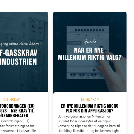
KUNNSKAP
KUNNSKAP
SFORORDNINGEN (EU)
ER NYE MILLENIUM RIKTIG MICRO
573 – NYE KRAV TIL
PLS FOR DIN APPLIKASJON?
ØLEAGGREGATER
Den nye generasjonen Millenium er
ssforordningen (EU)
utviklet for å videreføre et velprøvd
er forutsetningene for
konsept og tilpasse det til dagens krav til
masystemer i industrielle
tilkobling, fleksibilitet og brukervennlighet.