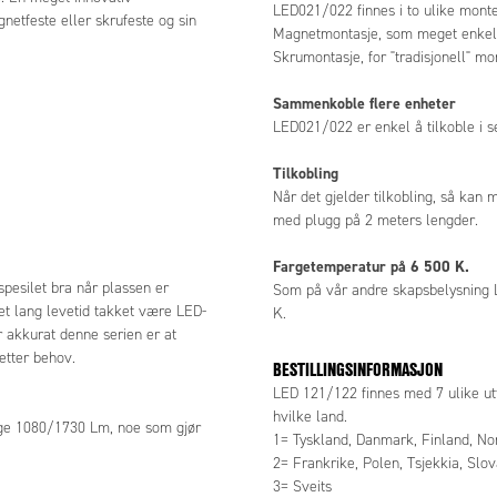
LED021/022 finnes i to ulike monter
g kable selv, eller ferdig kabler med plugg på 2
netfeste eller skrufeste og sin
Magnetmontasje, som meget enkelt 
gder.
Skrumontasje, for "tradisjonell" mo
eratur på 6 500 K.
Sammenkoble flere enheter
 andre skapsbelysning LED025 er
LED021/022 er enkel å tilkoble i se
raturen også for LED021/022 "dagslysfarge" 6 500
Tilkobling
Når det gjelder tilkobling, så kan 
informasjon
med plugg på 2 meters lengder.
2 finnes med 7 ulike uttak. Samtlige er VDE eller
. Nedenfor ser man hvile uttak for hvilke land.
Fargetemperatur på 6 500 K.
d, Danmark, Finland, Norge, Russland, Sverige
spesilet bra når plassen er
Som på vår andre skapsbelysning 
e, Polen, Tsjekkia, Slovakia
et lang levetid takket være LED-
K.
r akkurat denne serien er at
and
etter behov.
BESTILLINGSINFORMASJON
anada
LED 121/122 finnes med 7 ulike utt
hvilke land.
a
ige 1080/1730 Lm, noe som gjør
1= Tyskland, Danmark, Finland, No
2= Frankrike, Polen, Tsjekkia, Slov
3= Sveits