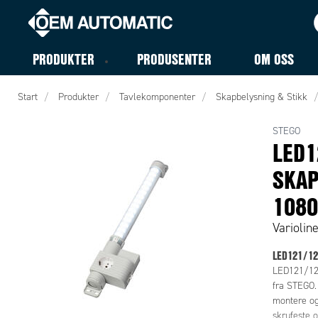
PRODUKTER
PRODUSENTER
OM OSS
Start
Produkter
Tavlekomponenter
Skapbelysning & Stikk
STEGO
LED1
SKAP
1080
Variolin
LED121/12
LED121/122
fra STEGO.
montere og
skrufeste o