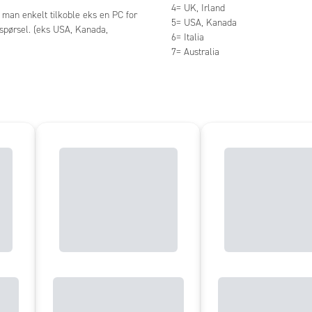
4= UK, Irland
 man enkelt tilkoble eks en PC for
5= USA, Kanada
espørsel. (eks USA, Kanada,
6= Italia
7= Australia