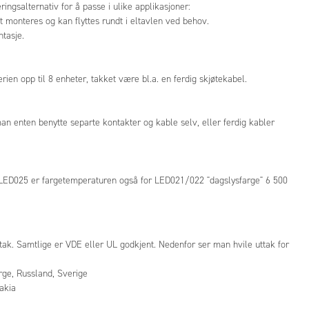
ingsalternativ for å passe i ulike applikasjoner:
monteres og kan flyttes rundt i eltavlen ved behov.
ntasje.
rien opp til 8 enheter, takket være bl.a. en ferdig skjøtekabel.
man enten benytte separte kontakter og kable selv, eller ferdig kabler
LED025 er fargetemperaturen også for LED021/022 "dagslysfarge" 6 500
ak. Samtlige er VDE eller UL godkjent. Nedenfor ser man hvile uttak for
rge, Russland, Sverige
akia