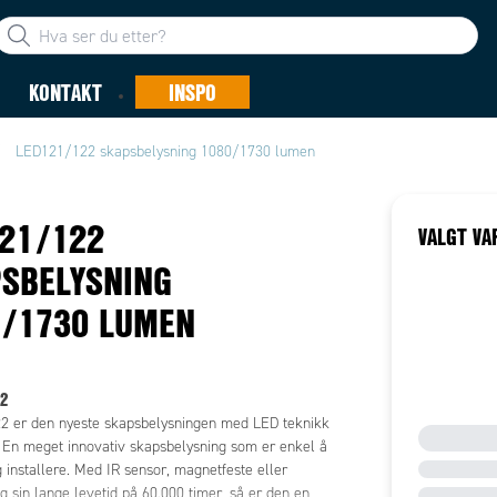
KONTAKT
INSPO
LED121/122 skapsbelysning 1080/1730 lumen
21/122
VALGT VA
SBELYSNING
/1730 LUMEN
e
2
 er den nyeste skapsbelysningen med LED teknikk
 En meget innovativ skapsbelysning som er enkel å
 installere. Med IR sensor, magnetfeste eller
g sin lange levetid på 60.000 timer, så er den en