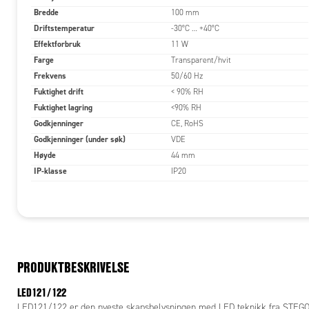
Bredde
100 mm
beste LED-
Driftstemperatur
-30°C … +40°C
Uttak dire
Effektforbruk
11 W
Endelig ka
Farge
Transparent/hvit
stikk kan 
Frekvens
50/60 Hz
eller feils
Fuktighet drift
< 90% RH
forespørsel
Fuktighet lagring
<90% RH
Godkjenninger
CE, RoHS
Montasjem
Godkjenninger (under søk)
VDE
LED021/022 
Høyde
44 mm
ulike appli
IP-klasse
IP20
Magnetmont
rundt i elt
Skrumontasj
Sammenkob
LED021/022 
takket være
PRODUKTBESKRIVELSE
Tilkobling
LED121/122
Når det gje
LED121/122 er den nyeste skapsbelysningen med LED teknikk fra STEGO