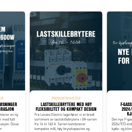
Add as new cart row
 to existing cart row
ER
PRODUKTNYHETER
LØSNINGER
LASTSKILLEBRYTERE MED HØY
F-GAS
GRASJON
FLEKSIBILITET OG KOMPAKT DESIGN
2024/
KJ
nterer en ny
Fra Lovato Electric lagerfører vi et bredt
 med fullt
sortiment av lastskillebrytere i GA-serien
Den nye F-ga
asjon. Disse
fra 16 til 160 A. Serien kombinerer
2024/573 endr
er
kompakte mål, høy brytekapasitet og
kjøle- og kli