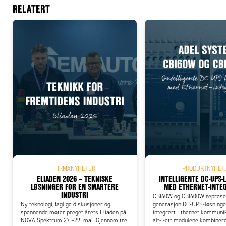
RELATERT
Add
FIRMANYHETER
PRODUKTNYHET
ELIADEN 2026 – TEKNISKE
INTELLIGENTE DC-UPS-
LØSNINGER FOR EN SMARTERE
MED ETHERNET-INTE
INDUSTRI
CBI60W og CBI600W represe
Ny teknologi, faglige diskusjoner og
generasjon DC-UPS-løsninger
spennende møter preget årets Eliaden på
integrert Ethernet kommunik
NOVA Spektrum 27.–29. mai. Gjennom tre
alt-i-ett modulene kombiner