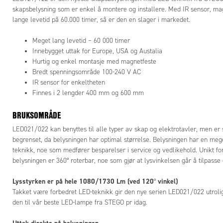
kontakter o
skapsbelysning som er enkel å montere og installere. Med IR sensor, mag
meters len
lange levetid på 60.000 timer, så er den en slager i markedet.
Fargetemp
Meget lang levetid – 60 000 timer
Som på vår
Innebygget uttak for Europe, USA og Austalia
fargetempe
Hurtig og enkel montasje med magnetfeste
K.
Bredt spenningsområde 100-240 V AC
IR sensor for enkeltheten
Bestillings
Finnes i 2 lengder 400 mm og 600 mm
LED 121/12
BRUKSOMRÅDE
UL godkjent
1= Tysklan
LED021/022 kan benyttes til alle typer av skap og elektrotavler, men er 
2= Frankrik
begrenset, da belysningen har optimal størrelse. Belysningen har en meg
3= Sveits
teknikk, noe som medfører besparelser i service og vedlikehold. Unikt fo
4= UK, Irl
belysningen er 360° roterbar, noe som gjør at lysvinkelsen går å tilpasse 
5= USA, K
6= Italia
Lysstyrken er på hele 1080/1730 Lm (ved 120
vinkel)
°
7= Australi
Takket være forbedret LED-teknikk gir den nye serien LED021/022 utrol
den til vår beste LED-lampe fra STEGO pr idag.
Uttak direkte på belysningen