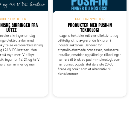
RODUKTNYHETER
PRODUKTNYHETER
NISKE SIKRINGER FRA
PRODUKTER MED PUSH-IN
LÜTZE
TEKNOLOGI
oniske sikringer er idag
I dagens hektiske miljø er effektivitet og
ange elektrotavler med
pålitelighet to avgjørende faktorer i
kyttelse ved overbelastning
industrisektoren. Behovet for
ng i 24 V DC kretser. Men
strømlinjeformede prosesser, reduserte
r så mye mer. Vi tilbyr
installasjonstider og pålitelige tilkoblinger
ikringer for 12, 24 og 48 V
har ført til bruk av push-in-teknologi, som
oe vi ser er mer og mer
har vunnet popularitet de siste 20-30
årene og brukt som et alternativ til
skruklemmer.