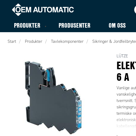
PRODUKTER
PRODUSENTER
OM OSS
Start
Produkter
Tavlekomponenter
Sikringer & Jordfeilbryte
LÜTZE
ELEK
6 A
Vanlige aut
vanskelighe
tverrsnitt.
sikringsgru
termiske o
elektronisk
kabellengd
feilfrie si