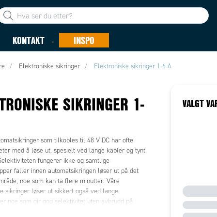
KONTAKT
INSPO
re
Elektroniske sikringer
Elektroniske sikringer 1-6 A
TRONISKE SIKRINGER 1-
VALGT VA
omatsikringer som tilkobles til 48 V DC har ofte
ter med å løse ut, spesielt ved lange kabler og tynt
 Selektiviteten fungerer ikke og samtlige
pper faller innen automatsikringen løser ut på det
mråde, noe som kan ta flere minutter. Våre
e sikringer løser ut sikkert også ved lange
er noe som gir god selektivitet uten avbrudd på
kringsgrupper. Sikringens merkestrøm stilles inn ved