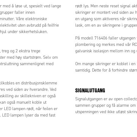
få alarme om en sikring i gruppen løser ut.
r med å løse ut, spesielt ved lange
rødt lys. Men neste reset signal a
v den ytre lastresistansenkan utspenningen ved ikke
sgrupper faller innen
sikringer er montert ved siden av 
ng variere.
minutter. Våre elektroniske
en utgang som aktiveres når sikri
ektivitet uten avbrudd på feilfrie
lask, om en av sikringene i gruppen
hjul under sikkerhetsluken.
På modell 716406 faller utgangen 
plombering og merkes med vår RC55
 treg og 2 ekstra trege
galvanisk isolasjon mellom inn og u
aster med høy startstrøm. Selv om
kotrsluttning sammenlignet med
Om mange sikringer er koblet i en r
samtidig. Dette for å forhindre stø
t tilkobles en distribusjonsklemme
SIGNALUTGANG
res ved siden av hverandre. Ved
askilling av skillekniven er også
Signalutgangen er av open collec
n kan også manuelt koble ut
sammen grupper og få alarme om en
ker LED lampen rødt, når feilen er
utspenningen ved ikke utløst sikrin
gen. LED lampen lyser da med fast