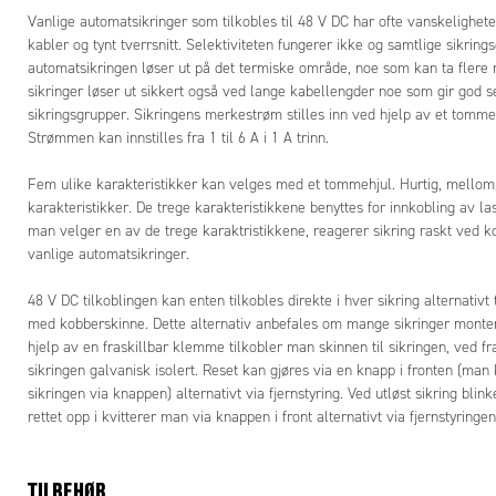
grupper og 
Vanlige automatsikringer som tilkobles til 48 V DC har ofte vanskelighete
Avhengig a
kabler og tynt tverrsnitt. Selektiviteten fungerer ikke og samtlige sikring
utløst sikri
automatsikringen løser ut på det termiske område, noe som kan ta flere 
sikringer løser ut sikkert også ved lange kabellengder noe som gir god sel
sikringsgrupper. Sikringens merkestrøm stilles inn ved hjelp av et tomme
Strømmen kan innstilles fra 1 til 6 A i 1 A trinn.
Fem ulike karakteristikker kan velges med et tommehjul. Hurtig, mellom,
karakteristikker. De trege karakteristikkene benyttes for innkobling av l
man velger en av de trege karaktristikkene, reagerer sikring raskt ved 
vanlige automatsikringer.
48 V DC tilkoblingen kan enten tilkobles direkte i hver sikring alternativ
med kobberskinne. Dette alternativ anbefales om mange sikringer monte
hjelp av en fraskillbar klemme tilkobler man skinnen til sikringen, ved fr
sikringen galvanisk isolert. Reset kan gjøres via en knapp i fronten (ma
sikringen via knappen) alternativt via fjernstyring. Ved utløst sikring blin
rettet opp i kvitterer man via knappen i front alternativt via fjernstyrin
TILBEHØR