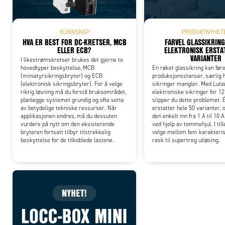
KUNNSKAP
PRODUKTNYHET
HVA ER BEST FOR DC-KRETSER, MCB
FARVEL GLASSIKRING
ELLER ECB?
ELEKTRONISK ERSTA
VARIANTER
I likestrømskretser brukes det gjerne to
hovedtyper beskyttelse, MCB
En røket glassikring kan føre
(miniatyrsikringsbryter) og ECB
produksjonsstanser, særlig 
(elektronisk sikringsbryter). For å velge
sikringer mangler. Med Lutz
riktig løsning må du forstå bruksområdet,
elektroniske sikringer for 1
planlegge systemet grundig og ofte sette
slipper du dette problemet. 
av betydelige tekniske ressurser. Når
erstatter hele 50 varianter, o
applikasjonen endres, må du dessuten
den enkelt inn fra 1 A til 10 A
vurdere på nytt om den eksisterende
ved hjelp av tommehjul. I til
bryteren fortsatt tilbyr tilstrekkelig
velge mellom fem karakterist
beskyttelse for de tilkoblede lastene.
rask til supertreg utløsing.