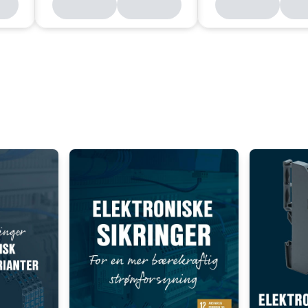
Add as new cart row
 to existing cart row