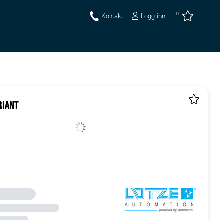
0
Kontakt
Logg inn
RIANT