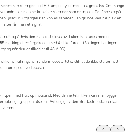
ktiverer man sikringen og LED lampen lyser med fast grønt lys. Om mange
hverandre ser man raskt hvilke sikringer som er trippet. Det finnes også
ngen løser ut. Utgangen kan kobles sammen i en gruppe ved hjelp av en
 faller får man et signal.
til null også hvis den manuellt skrus av. Luken kan låses med en
 merking eller fargekodes med 4 ulike farger. (Sikringen har ingen
tgang når den er tilkoblet til 48 V DC)
ekke har sikringene "random" oppstartstid, slik at de ikke starter helt
rre strømtopper ved oppstart.
tor typen med Pull-up motstand. Med denne teknikken kan man bygge
 sikring i gruppen løser ut. Avhengig av den ytre lastresistansenkan
g variere.