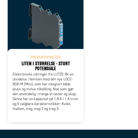
PRODUKTNYHETER
LITEN I STØRRELSE - STORT
POTENSIALE
Elektroniske sikringer fra LUTZE får en
utvidelse i familien med den nye LOCC-
BOX-M (Mini), som har integrert både
pluss og minus tilkobling. Noe som gjør
den anvendelig i trange el-tavler og skap.
Denne har en kapasitet på 1-8 A i 1 A trinn
og 5 valgbare karakteristikker: Kvikk,
mellom, treg, treg-2 og treg-3.