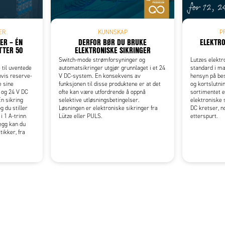
ER
KUNNSKAP
P
ER – ÉN
DERFOR BØR DU BRUKE
ELEKTRO
TTER 50
ELEKTRONISKE SIKRINGER
Switch-mode strømforsyninger og
Lutzes elektr
 til uventede
automatsikringer utgjør grunnlaget i et 24
standard i m
hvis reserve­
V DC-system. En konsekvens av
hensyn på bes
e sine
funksjonen til disse produktene er at det
og kortslutni
2 og 24 V DC
ofte kan være utfordrende å oppnå
sortimentet e
Én sikring
selektive utløsningsbetingelser.
elektroniske s
g du stiller
Løsningen er elektroniske sikringer fra
DC kretser, n
 i 1 A-trinn
Lütze eller PULS.
etterspurt.
legg kan du
ikker, fra