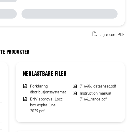
Lagre som PDF
RTE PRODUKTER
NEDLASTBARE FILER
Forklaring
716406 datasheet.pdf
distribusjonssystemet
Instruction manual
DNV approval Locc-
7164...range.pdf
box expire june
2029.pdf