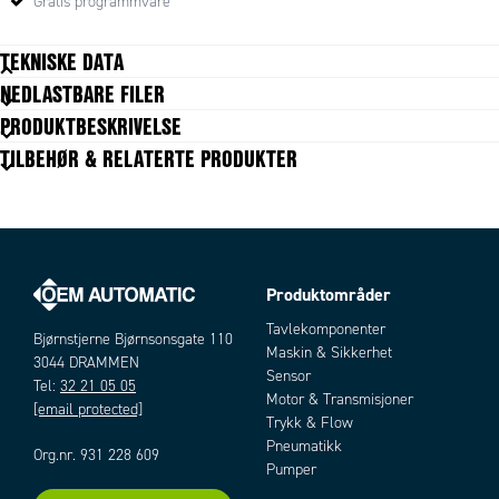
Gratis programmvare
TEKNISKE DATA
NEDLASTBARE FILER
PRODUKTBESKRIVELSE
ØVRIG TEKNISK DATA
Lengde
3000 mm
TILBEHØR & RELATERTE PRODUKTER
Spänningsaggregat
i normkåpa för strömförsörjning av Millenium 3 och
tillbehör
Produktområder
Artikler
Tavlekomponenter
Bjørnstjerne Bjørnsonsgate 110
Maskin & Sikkerhet
3044 DRAMMEN
Sensor
Tel:
32 21 05 05
Motor & Transmisjoner
[email protected]
Trykk & Flow
Pneumatikk
Temperaturgivare
med inbyggd transmitter vilken ger en utsignal på 0-
Org.nr. 931 228 609
Pumper
10V som kan kopplas direkt till de analoga ingångarna på Millenium 3