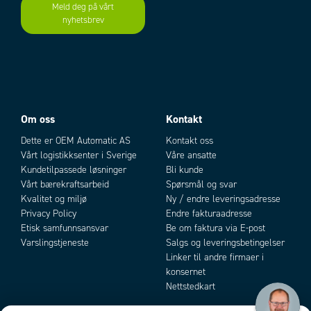
Meld deg på vårt
nyhetsbrev
Add as new cart row
Add to existing cart row
Om oss
Kontakt
Omvandlare
som
gör om temperaturgivares PT100-signal till 0-10V som
Dette er OEM Automatic AS
Kontakt oss
sedan kan anslutas till de analoga ingångarna på Millenium 3. Det finns
Vårt logistikksenter i Sverige
Våre ansatte
även omvandlare som omvandlar givarsignaler på 0-20mA till 0-10V för
Kundetilpassede løsninger
Bli kunde
att passa de analoga ingångarna samt omvandlare som omvandlar PWM-
Vårt bærekraftsarbeid
Spørsmål og svar
signalen på transistorutgången till 0-10V.
Kvalitet og miljø
Ny / endre leveringsadresse
Privacy Policy
Endre fakturaadresse
Etisk samfunnsansvar
Be om faktura via E-post
Varslingstjeneste
Salgs og leveringsbetingelser
Linker til andre firmaer i
konsernet
Nettstedkart