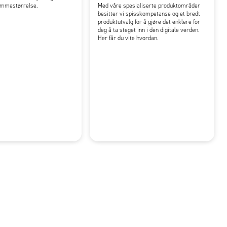
lommestørrelse.
Med våre spesialiserte produktområder
besitter vi spisskompetanse og et bredt
produktutvalg for å gjøre det enklere for
deg å ta steget inn i den digitale verden.
Her får du vite hvordan.