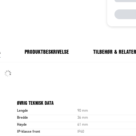
A
PRODUKTBESKRIVELSE
TILBEHØR & RELATE
ØVRIG TEKNISK DATA
Lengde
90 mm
Bredde
36 mm
Høyde
61 mm
IP-klasse front
IP40