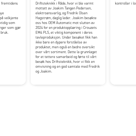
 fremtidens
Driftsteknikk i Råde, hvor vi ble varmt
kontroller i 
mottatt av Joakim Tangen Pedersen,
nye
elektroansvarlig, og Fredrik Olsen
på velkjente
Hagstrøm, daglig leder. Joakim besøkte
mtidig som
oss hos OEM Automatic mot slutten av
inger som gjør
2024 for en produktopplæring i Crouzets
 bruk.
EM4 PLS, et viktig komponent i deres
tavleproduksjon. Under besøket fikk han
ikke bare en dypere forståelse av
produktet, men også en bedre oversikt
over vårt sortiment. Dette la grunnlaget
for et tettere samarbeid og førte til vårt
besøk hos Driftsteknikk, hvor vi fikk en
omvisning og en god samtale med Fredrik
og Joakim.