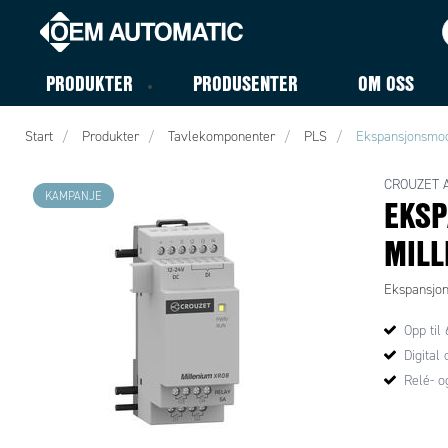
PRODUKTER
PRODUSENTER
OM OSS
Start
Produkter
Tavlekomponenter
PLS
Ekspansjonsmod
CROUZET 
KAMPANJE
EKS
MILL
Ekspansjon
Opp til
Digital
Relé- o