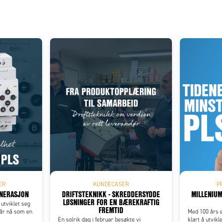
Add as new cart row
 to existing cart row
ER
KUNDECASER
P
ENERASJON
DRIFTSTEKNIKK - SKREDDERSYDDE
MILLENIUM
LØSNINGER FOR EN BÆREKRAFTIG
utviklet seg
FREMTID
står nå som en
Med 100 års e
En solrik dag i februar besøkte vi
klart å utvikl