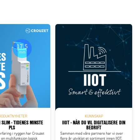
RODUKTNYHETER
KUNNSKAP
 SLIM - TIDENES MINSTE
IIOT - NÅR DU VIL DIGITALISERE DIN
PLS
BEDRIFT
rfaring i ryggen har Crouzet
Sammen med våre partnere har vi over
e en multifunksjon logisk
flere år utviklet et sortiment innen IIOT.