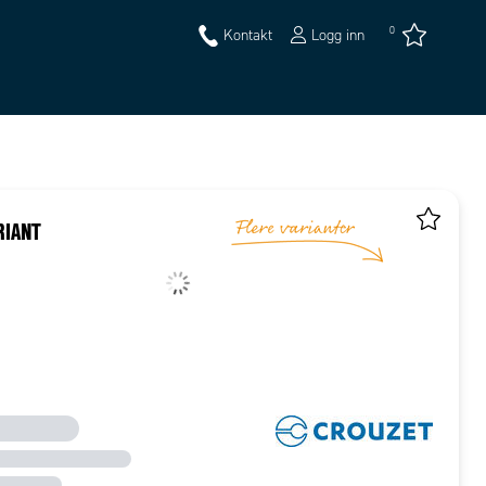
0
Kontakt
Logg inn
RIANT