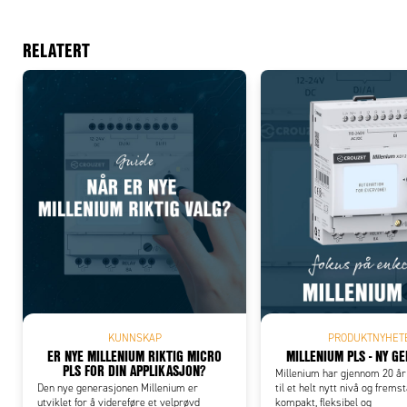
RELATERT
Add
KUNNSKAP
PRODUKTNYHET
ER NYE MILLENIUM RIKTIG MICRO
MILLENIUM PLS - NY G
PLS FOR DIN APPLIKASJON?
Millenium har gjennom 20 år 
Den nye generasjonen Millenium er
til et helt nytt nivå og frem
utviklet for å videreføre et velprøvd
kompakt, fleksibel og