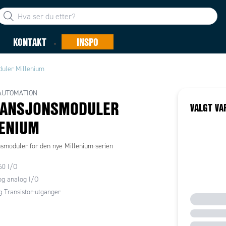
KONTAKT
INSPO
uler Millenium
AUTOMATION
PANSJONSMODULER
VALGT VA
ENIUM
smoduler for den nye Millenium-serien
 60 I/O
 og analog I/O
g Transistor-utganger