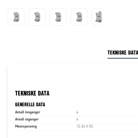
TEKNISKE DAT
TEKNISKE DATA
GENERELLE DATA
Antall innganger
4
Antall utganger
4
Matespenning
12-24 V DC