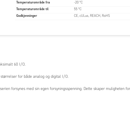
Temperaturområde fra
-20 °C
Temperaturområde til
55 °C
Godkjenninger
CE, cULus, REACH, RoHS
ksimalt 60 I/O.
tørrelser for både analog og digital I/O.
 serien forsynes med sin egen forsyningsspenning. Dette skaper muligheten fo