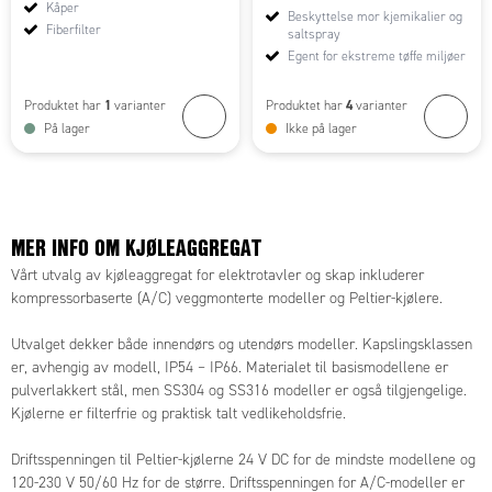
Kåper
Beskyttelse mor kjemikalier og
Fiberfilter
saltspray
Egent for ekstreme tøffe miljøer
1
4
Produktet har
varianter
Produktet har
varianter
På lager
Ikke på lager
MER INFO OM KJØLEAGGREGAT
Vårt utvalg av kjøleaggregat for elektrotavler og skap inkluderer
kompressorbaserte (A/C) veggmonterte modeller og Peltier-kjølere.
Utvalget dekker både innendørs og utendørs modeller. Kapslingsklassen
er, avhengig av modell, IP54 – IP66. Materialet til basismodellene er
pulverlakkert stål, men SS304 og SS316 modeller er også tilgjengelige.
Kjølerne er filterfrie og praktisk talt vedlikeholdsfrie.
Driftsspenningen til Peltier-kjølerne 24 V DC for de mindste modellene og
120-230 V 50/60 Hz for de større. Driftsspenningen for A/C-modeller er