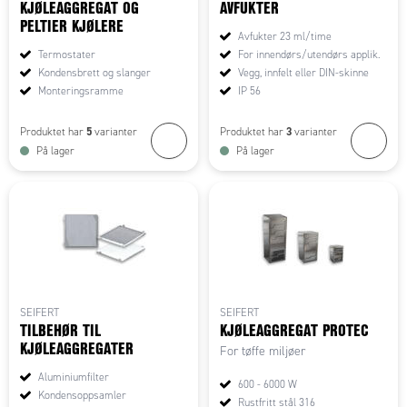
KJØLEAGGREGAT OG
AVFUKTER
PELTIER KJØLERE
Avfukter 23 ml/time
Termostater
For innendørs/utendørs applik.
Kondensbrett og slanger
Vegg, innfelt eller DIN-skinne
Monteringsramme
IP 56
5
3
Produktet har
varianter
Produktet har
varianter
På lager
På lager
SEIFERT
SEIFERT
TILBEHØR TIL
KJØLEAGGREGAT PROTEC
KJØLEAGGREGATER
For tøffe miljøer
Aluminiumfilter
600 - 6000 W
Kondensoppsamler
Rustfritt stål 316