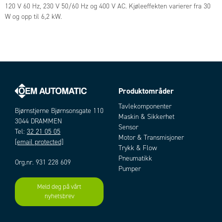
120 V 60 Hz, 230 V 50/60 Hz og 400 V AC. Kjøleeffekten varierer fra 30
W og opp til 6,2 kW.
Produktområder
Tavlekomponenter
Bjørnstjerne Bjørnsonsgate 110
Maskin & Sikkerhet
3044 DRAMMEN
Sensor
Tel:
32 21 05 05
Motor & Transmisjoner
[email protected]
Trykk & Flow
Pneumatikk
Org.nr. 931 228 609
Pumper
Meld deg på vårt
nyhetsbrev