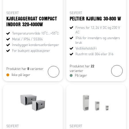
SEIFERT
SEIFERT
KJØLEAGGERGAT COMPACT
PELTIER KJØLING 30-800 W
INDOOR 320-4000W
Finnes for 12, 24 V DC og 230 V
AC
Temperaturområde 10˚C...+55˚C
IP66 for innendørs og utendørs
Metal / IP54 / SS304
bruk
Innebygget kondensatfordamper
Vedlikeholdsfri
For budsjett applikasjoner
Rustfritt stål 304 eller 316
22
Produktet har
8
Produktet har
varianter
varianter
Ikke på lager
På lager
SEIFERT
SEIFERT