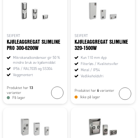
SEIFERT
SEIFERT
KJØLEAGGREGAT SLIMLINE
KJØLEAGGREGAT SLIMLINE
PRO 300-6200W
320-1500W
Mikrokanalkondenser gir 50 %
Kun 110 mm dyp
mindre bruk av kjølemiddel
Filterløs / Kvalitetsvifer
IP56 / RAL7035 og SS304
Metal / IP54
Veggmontert
Vedlikeholdsfri
13
Produktet har
6
Produktet har
varianter
varianter
Ikke på lager
På lager