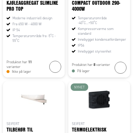
KJØLEAGGREGAT SLIMLINE
COMPACT OUTDOOR 290-
PRO TOP
4000W
Moderne industriell design
Temperaturområde
-40˚C...+50˚C
Fra 650 W - 4000 W
Kompressorvarme som
IP 54
standard
Temperaturområde fra -5˚C -
Innebygget kondensatfordamper
55˚C
IP56
Innebygget styreenhet
11
Produktet har
8
Produktet har
varianter
varianter
På lager
Ikke på lager
NYHET
SEIFERT
SEIFERT
TILBEHØR TIL
TERMOELEKTRISK