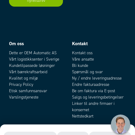
nyhetsbrev
Add as new cart row
Add to existing cart row
Utgang
3
Grønn
NPN, PNP, Push/Pull
Analog utgang
Ikke i bruk
(0-10 V/4-20
Utgangsstrøm maks.
0,1 A
mA)
Vekt
250 g
4
Gul
Q1
Q1
5
Grå
Q2
Q2
Om oss
Kontakt
6
Rosa
RS485 +
RS485 +
Dette er OEM Automatic AS
Kontakt oss
Vårt logistikksenter i Sverige
Våre ansatte
7
Blå
0V
0V
Kundetilpassede løsninger
Bli kunde
Vårt bærekraftsarbeid
Spørsmål og svar
8
Rød
Inngang
Inngang
Kvalitet og miljø
Ny / endre leveringsadresse
multifunksjon
multifunksjon
Privacy Policy
Endre fakturaadresse
Etisk samfunnsansvar
Be om faktura via E-post
Varslingstjeneste
Salgs og leveringsbetingelser
Linker til andre firmaer i
konsernet
Nettstedkart
Innstilling Basic
Sensoren er fra fabrikk stilt inn til å måle mot en hvit overflate med min.
avstand 200 mm og maks. 10 000 mm, og med begge digitale utganger til