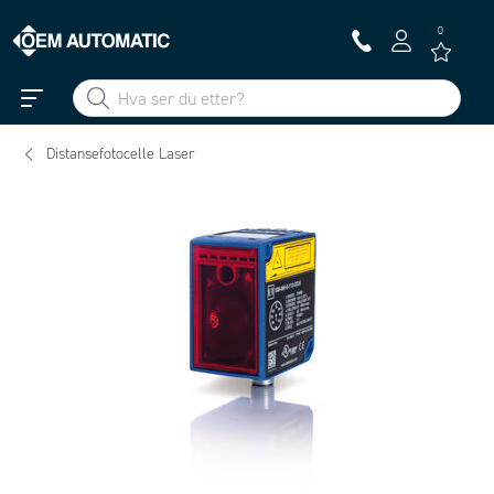
0
Distansefotocelle Laser