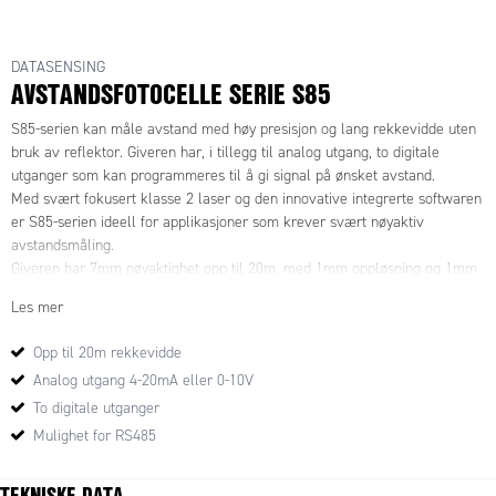
DATASENSING
AVSTANDSFOTOCELLE SERIE S85
S85-serien kan måle avstand med høy presisjon og lang rekkevidde uten
bruk av reflektor. Giveren har, i tillegg til analog utgang, to digitale
utganger som kan programmeres til å gi signal på ønsket avstand.
Med svært fokusert klasse 2 laser og den innovative integrerte softwaren
er S85-serien ideell for applikasjoner som krever svært nøyaktiv
avstandsmåling.
Giveren har 7mm nøyaktighet opp til 20m, med 1mm oppløsning og 1mm
repeterbarhet.
Les mer
Opp til 20m rekkevidde
Analog utgang 4-20mA eller 0-10V
Tilkobling
To digitale utganger
Basic
Mulighet for RS485
Pinne
Kabelfarge
S85-MH-5-Y03-
S85-MH-5-Y03-
OOV
OOI
TEKNISKE DATA