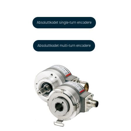
Absoluttkodet single-turn encodere
Absoluttkodet multi-turn encodere