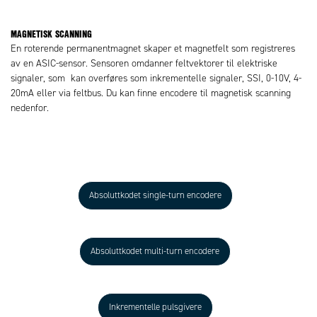
MAGNETISK SCANNING
En roterende permanentmagnet skaper et magnetfelt som registreres
av en ASIC-sensor. Sensoren omdanner feltvektorer til elektriske
signaler, som kan overføres som inkrementelle signaler, SSI, 0-10V, 4-
20mA eller via feltbus. Du kan finne encodere til magnetisk scanning
nedenfor.
Absoluttkodet single-turn encodere
Absoluttkodet multi-turn encodere
Inkrementelle pulsgivere