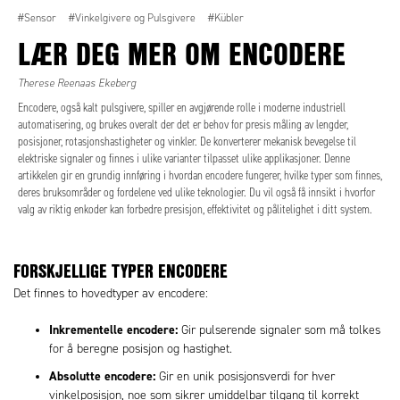
#Sensor
#Vinkelgivere og Pulsgivere
#Kübler
LÆR DEG MER OM ENCODERE
Therese Reenaas Ekeberg
Encodere, også kalt pulsgivere, spiller en avgjørende rolle i moderne industriell
automatisering, og brukes overalt der det er behov for presis måling av lengder,
posisjoner, rotasjonshastigheter og vinkler. De konverterer mekanisk bevegelse til
elektriske signaler og finnes i ulike varianter tilpasset ulike applikasjoner. Denne
artikkelen gir en grundig innføring i hvordan encodere fungerer, hvilke typer som finnes,
deres bruksområder og fordelene ved ulike teknologier. Du vil også få innsikt i hvorfor
valg av riktig enkoder kan forbedre presisjon, effektivitet og pålitelighet i ditt system.
FORSKJELLIGE TYPER ENCODERE
Det finnes to hovedtyper av encodere:
Inkrementelle encodere:
Gir pulserende signaler som må tolkes
for å beregne posisjon og hastighet.
Absolutte encodere:
Gir en unik posisjonsverdi for hver
vinkelposisjon, noe som sikrer umiddelbar tilgang til korrekt