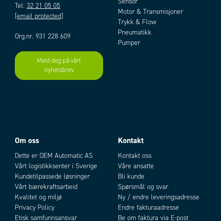
Sensor
Tel:
32 21 05 05
Motor & Transmisjoner
[email protected]
Trykk & Flow
Pneumatikk
Org.nr. 931 228 609
Pumper
Meld deg på vårt
nyhetsbrev
Om oss
Kontakt
Dette er OEM Automatic AS
Kontakt oss
Vårt logistikksenter i Sverige
Våre ansatte
Kundetilpassede løsninger
Bli kunde
Vårt bærekraftsarbeid
Spørsmål og svar
Kvalitet og miljø
Ny / endre leveringsadresse
Privacy Policy
Endre fakturaadresse
Etisk samfunnsansvar
Be om faktura via E-post