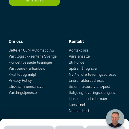
nyhetsbrev
Add as new cart row
Add to existing cart row
Om oss
Kontakt
Dette er OEM Automatic AS
Kontakt oss
Vårt logistikksenter i Sverige
Våre ansatte
Kundetilpassede løsninger
Bli kunde
Vårt bærekraftsarbeid
Spørsmål og svar
Kvalitet og miljø
Ny / endre leveringsadresse
Privacy Policy
Endre fakturaadresse
Etisk samfunnsansvar
Be om faktura via E-post
Varslingstjeneste
Salgs og leveringsbetingelser
Linker til andre firmaer i
konsernet
Nettstedkart