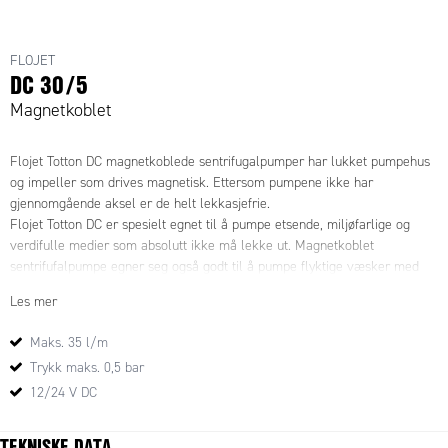
FLOJET
DC 30/5
Magnetkoblet
Flojet Totton DC magnetkoblede sentrifugalpumper har lukket pumpehus
og impeller som drives magnetisk. Ettersom pumpene ikke har
gjennomgående aksel er de helt lekkasjefrie.
Flojet Totton DC er spesielt egnet til å pumpe etsende, miljøfarlige og
verdifulle medier som absolutt ikke må lekke ut. Magnetkoblet
sentrifufalpumpe egner seg også godt til å pumpe flyktige væsker med
lav overflatespenning, som normalt er problematisk med tanke på tetting
Les mer
og lekkasjer.
Disse egenskapene gjør magnetkoblede pumper til meget miljøvennlige
Maks. 35 l/m
og trygge for omgivelsene. De er også meget driftsikre hvilket vil holde
Trykk maks. 0,5 bar
driftskostnadene nede.
12/24 V DC
Flojet Totton DC er beregnet primært for maskinbyggere der små
dimensjoner og muligheter for individuelle tilpasninger er en fordel.
TEKNISKE DATA