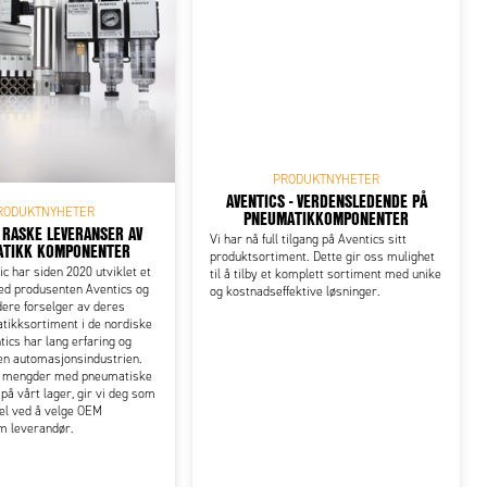
PRODUKTNYHETER
AVENTICS - VERDENSLEDENDE PÅ
RODUKTNYHETER
PNEUMATIKKOMPONENTER
R RASKE LEVERANSER AV
Vi har nå full tilgang på Aventics sitt
ATIKK KOMPONENTER
produktsortiment. Dette gir oss mulighet
 har siden 2020 utviklet et
til å tilby et komplett sortiment med unike
d produsenten Aventics og
og kostnadseffektive løsninger.
idere forselger av deres
tikksortiment i de nordiske
tics har lang erfaring og
en automasjonsindustrien.
a mengder med pneumatiske
å vårt lager, gir vi deg som
el ved å velge OEM
m leverandør.