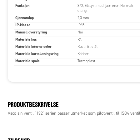
Funksjon
3/2, Elstyrt med fjærretur, Normalt
stengt
Gjennomløp
2,3 mm
IP-klasse
IP65
Manuell overstyring
Nei
Materiale hus
PA
Materiale interne deler
Rustfritt stål
Materiale kortslutningsring
Kobber
Materiale spole
Termoplast
PRODUKTBESKRIVELSE
Asco sin ventil "192" serien passer utmerket som pilotventil til ISO4 ven