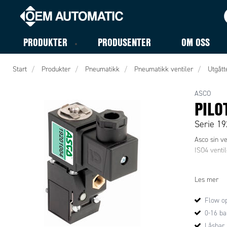
PRODUKTER
PRODUSENTER
OM OSS
Start
Produkter
Pneumatikk
Pneumatikk ventiler
Utgått
ASCO
PILO
Serie 19
Asco sin ve
ISO4 venti
Les mer
Flow op
0-16 ba
Låsbar 