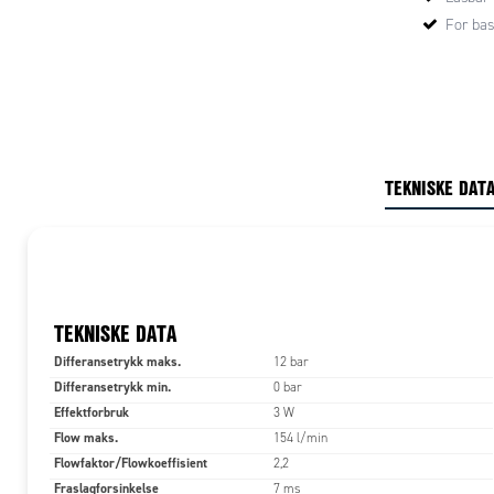
For bas
TEKNISKE DAT
TEKNISKE DATA
Differansetrykk maks.
12 bar
Differansetrykk min.
0 bar
Effektforbruk
3 W
Flow maks.
154 l/min
Flowfaktor/Flowkoeffisient
2,2
Fraslagforsinkelse
7 ms