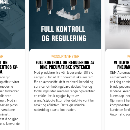
Add as new cart row
 to existing cart row
ER
PRODUKTNYHETER
P
ET OG
FULL KONTROLL OG REGULERING AV
VI TILBY
ENTICS XV-
DINE PNEUMATISKE SYSTEMER
PNEUM
AL
Med produkter fra vår leverandør SITEK,
OEM Automatic
son gir
sørger vi for at ditt pneumatiske system
samarbeid me
og effektivitet
får en avbruddfri drift ved vedlikehold og
er i dag en v
n moderne
service. Omkoblingsbare dobbelfilter og
brede pneuma
rien forbedrer
fordelingslister med avstengningsventiler
landene. Aven
aliserer
er enkle i bruk og gjør bytte av
kunnskap inn
mer. Med sin
urene/støvete filter eller defekte ventiler
Gjennom å h
erien plass i
raskt og effektivt. Dette gir mindre
komponenter p
 ventilene
nedetid og sparte kostnader.
kunde en ford
inimalt
Automatic so
ftstid og gjør
agens krevende