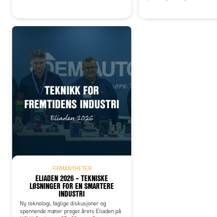
FIRMANYHETER
ELIADEN 2026 – TEKNISKE
LØSNINGER FOR EN SMARTERE
INDUSTRI
Ny teknologi, faglige diskusjoner og
spennende møter preget årets Eliaden på