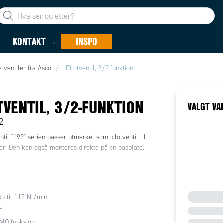
KONTAKT
INSPO
e ventiler fra Asco
Pilotventil, 3/2-funktion
TVENTIL, 3/2-FUNKTION
VALGT VA
2
ntil "192" serien passer utmerket som pilotventil til
ler. Den kan også monteres direkte på en basplate.
p til 112 Nl/min
r
MO-funksjon