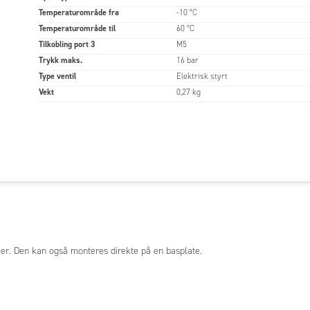
Temperaturområde fra
-10 °C
Temperaturområde til
60 °C
Tilkobling port 3
M5
Trykk maks.
16 bar
Type ventil
Elektrisk styrt
Vekt
0,27 kg
tiler. Den kan også monteres direkte på en basplate.