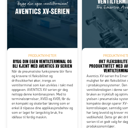
Add
PRODUKTNYHETER
PRODUKTNYHET
BYGG DIN EGEN VENTILTERMINAL OG
ØKT FLEKSIBILIT
BLI KJENT MED AVENTICS XV SERIEN
PRODUKTIVITET MED AV
VENTILTERMIN
Når de pneumatiske funksjonene blir flere
og kravene til fleksibilitet og
Aventics XV-serien fra Emer
driftssikkerhet øker, trengs en
mulighet for økt fleksibilitet 
ventilterminal som kan utvikles i takt med
i produksjonssystemer. De
oppgaven. AVENTICS XV serien gir deg
ventilteknologien i denne se
nettopp denne kombinasjonen. Med to
bruken av trykkluft og optim
terminalstørrelser, XV03 og XV05, får du
ytelsen i pneumatiske syste
en kompakt og skalerbar løsning som er
kompakte design sparer XV-s
enkel å tilpasse dine applikasjonsbehov og
kontrollskapet, samtidig som
som er laget for langsiktig bruk, fra
har lang levetid og krever m
idéfase til ferdig maskin.
vedlikehold. Dette gir økt dri
serien til et godt valg for d
produksjonsmiljøer.