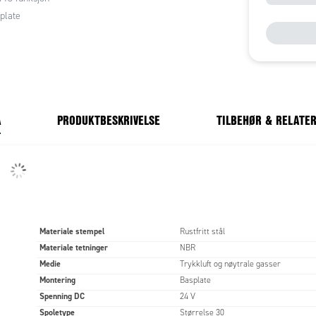
plate
A
PRODUKTBESKRIVELSE
TILBEHØR & RELATE
Materiale stempel
Rustfritt stål
Materiale tetninger
NBR
Medie
Trykkluft og nøytrale gasser
Montering
Basplate
Spenning DC
24 V
Spoletype
Størrelse 30