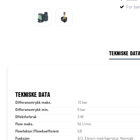
For ban
TEKNISKE DAT
TEKNISKE DATA
Differansetrykk maks.
10 bar
Differansetrykk min.
0 bar
Effektforbruk
3 W
Flow maks.
56 l/min
Flowfaktor/Flowkoeffisient
0,8
Funksjon
3/2, Elstyrt med fjærretur, Normalt