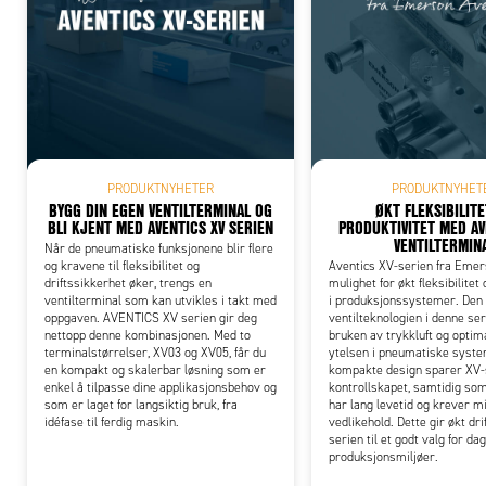
Add
PRODUKTNYHETER
PRODUKTNYHET
BYGG DIN EGEN VENTILTERMINAL OG
ØKT FLEKSIBILIT
BLI KJENT MED AVENTICS XV SERIEN
PRODUKTIVITET MED AV
VENTILTERMIN
Når de pneumatiske funksjonene blir flere
og kravene til fleksibilitet og
Aventics XV-serien fra Emer
driftssikkerhet øker, trengs en
mulighet for økt fleksibilitet 
ventilterminal som kan utvikles i takt med
i produksjonssystemer. De
oppgaven. AVENTICS XV serien gir deg
ventilteknologien i denne se
nettopp denne kombinasjonen. Med to
bruken av trykkluft og optim
terminalstørrelser, XV03 og XV05, får du
ytelsen i pneumatiske syste
en kompakt og skalerbar løsning som er
kompakte design sparer XV-s
enkel å tilpasse dine applikasjonsbehov og
kontrollskapet, samtidig som
som er laget for langsiktig bruk, fra
har lang levetid og krever m
idéfase til ferdig maskin.
vedlikehold. Dette gir økt dri
serien til et godt valg for d
produksjonsmiljøer.