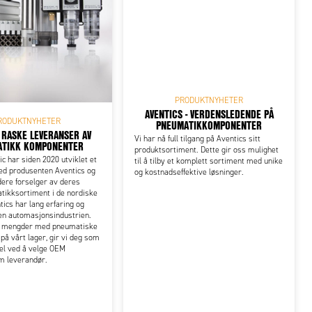
PRODUKTNYHETER
AVENTICS - VERDENSLEDENDE PÅ
RODUKTNYHETER
PNEUMATIKKOMPONENTER
R RASKE LEVERANSER AV
Vi har nå full tilgang på Aventics sitt
ATIKK KOMPONENTER
produktsortiment. Dette gir oss mulighet
 har siden 2020 utviklet et
til å tilby et komplett sortiment med unike
d produsenten Aventics og
og kostnadseffektive løsninger.
idere forselger av deres
tikksortiment i de nordiske
tics har lang erfaring og
en automasjonsindustrien.
a mengder med pneumatiske
å vårt lager, gir vi deg som
el ved å velge OEM
m leverandør.