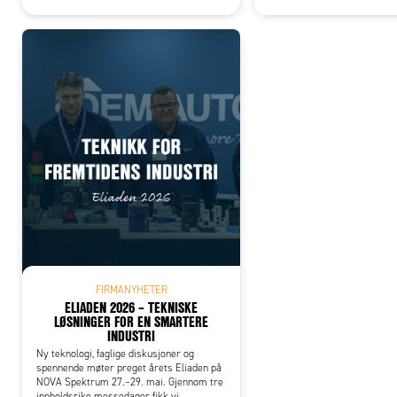
FIRMANYHETER
ELIADEN 2026 – TEKNISKE
LØSNINGER FOR EN SMARTERE
INDUSTRI
Ny teknologi, faglige diskusjoner og
spennende møter preget årets Eliaden på
NOVA Spektrum 27.–29. mai. Gjennom tre
innholdsrike messedager fikk vi