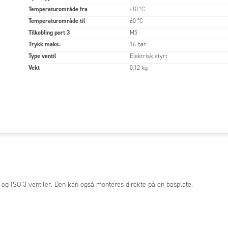
Temperaturområde fra
-10 °C
Temperaturområde til
60 °C
Tilkobling port 3
M5
Trykk maks.
16 bar
Type ventil
Elektrisk styrt
Vekt
0,12 kg
O2 og ISO 3 ventiler. Den kan også monteres direkte på en basplate.