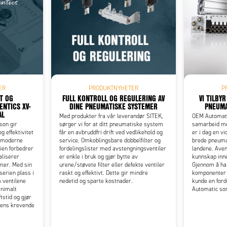
Add as new cart row
 to existing cart row
ER
PRODUKTNYHETER
P
ET OG
FULL KONTROLL OG REGULERING AV
VI TILBY
ENTICS XV-
DINE PNEUMATISKE SYSTEMER
PNEUM
AL
Med produkter fra vår leverandør SITEK,
OEM Automatic
son gir
sørger vi for at ditt pneumatiske system
samarbeid me
og effektivitet
får en avbruddfri drift ved vedlikehold og
er i dag en v
n moderne
service. Omkoblingsbare dobbelfilter og
brede pneuma
rien forbedrer
fordelingslister med avstengningsventiler
landene. Aven
aliserer
er enkle i bruk og gjør bytte av
kunnskap inn
mer. Med sin
urene/støvete filter eller defekte ventiler
Gjennom å h
erien plass i
raskt og effektivt. Dette gir mindre
komponenter p
 ventilene
nedetid og sparte kostnader.
kunde en ford
inimalt
Automatic so
ftstid og gjør
agens krevende