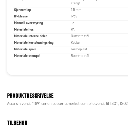
stengt
Gjennomløp
1,5 mm
IP-klasse
IP65
Manuell overstyring
Ja
Materiale hus
PA
Materiale interne deler
Rustfritt stål
Materiale kortslutningsring
Kobber
Materiale spole
Termoplast
Materiale stempel
Rustfritt stål
PRODUKTBESKRIVELSE
Asco sin ventil "189" serien passer utmerket som pilotventil til ISO1, IS
TILBEHØR