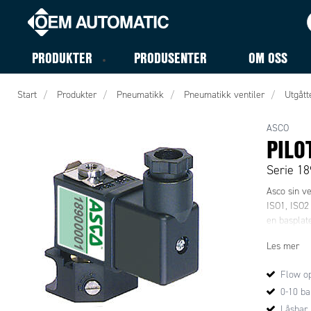
PRODUKTER
PRODUSENTER
OM OSS
Start
Produkter
Pneumatikk
Pneumatikk ventiler
Utgått
ASCO
PILO
Serie 18
Asco sin ve
ISO1, ISO2
en basplate
Les mer
Flow op
0-10 ba
Låsbar 