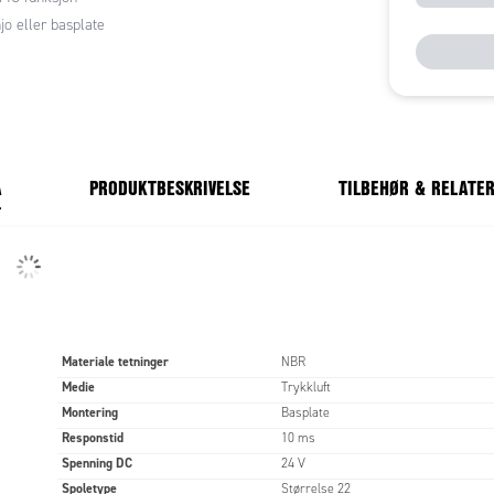
jo eller basplate
A
PRODUKTBESKRIVELSE
TILBEHØR & RELATE
Materiale tetninger
NBR
Medie
Trykkluft
Montering
Basplate
Responstid
10 ms
Spenning DC
24 V
Spoletype
Størrelse 22