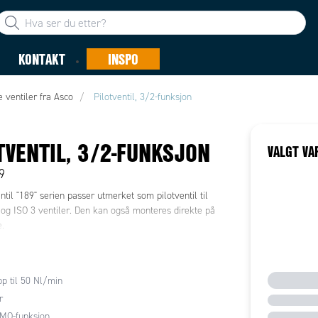
KONTAKT
INSPO
e ventiler fra Asco
Pilotventil, 3/2-funksjon
TVENTIL, 3/2-FUNKSJON
VALGT VA
9
ntil "189" serien passer utmerket som pilotventil til
 og ISO 3 ventiler. Den kan også monteres direkte på
.
p til 50 Nl/min
r
MO-funksjon