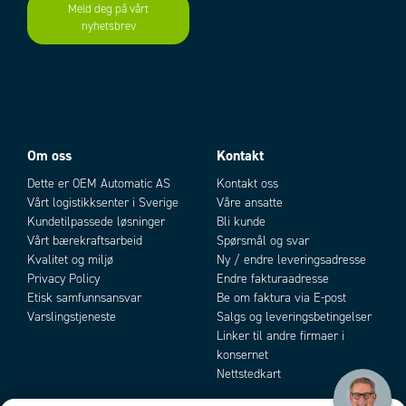
Meld deg på vårt
nyhetsbrev
Add as new cart row
Add to existing cart row
Konstruktion
Typ
Spool-and-sleeve ventil
Hus
Aluminium
Om oss
Kontakt
Interna delar
Höghärdat rostfritt stål
Dette er OEM Automatic AS
Kontakt oss
Tätningar
Nitril (NBR) (viton på förfrågan)
Vårt logistikksenter i Sverige
Våre ansatte
Kundetilpassede løsninger
Bli kunde
Montering
Basplatta för singel- eller blockmontage
Vårt bærekraftsarbeid
Spørsmål og svar
Kvalitet og miljø
Ny / endre leveringsadresse
Privacy Policy
Endre fakturaadresse
Funktionssymboler
Etisk samfunnsansvar
Be om faktura via E-post
5/2 El-
5/2 El-
5/3 Stängt
5/3 Avluftat
5/3 Påluftat
Varslingstjeneste
Salgs og leveringsbetingelser
fjäder
el
mittläge
mittläge
mittläge
Linker til andre firmaer i
konsernet
Nettstedkart