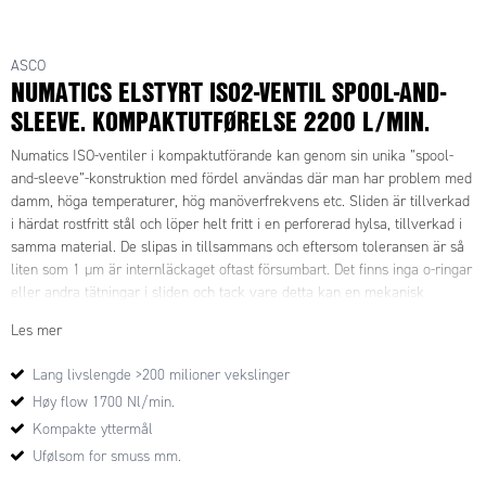
ASCO
NUMATICS ELSTYRT ISO2-VENTIL SPOOL-AND-
SLEEVE. KOMPAKTUTFØRELSE 2200 L/MIN.
Numatics ISO-ventiler i kompaktutförande kan genom sin unika ”spool-
and-sleeve”-konstruktion med fördel användas där man har problem med
damm, höga temperaturer, hög manöverfrekvens etc. Sliden är tillverkad
i härdat rostfritt stål och löper helt fritt i en perforerad hylsa, tillverkad i
samma material. De slipas in tillsammans och eftersom toleransen är så
liten som 1 µm är internläckaget oftast försumbart. Det finns inga o-ringar
eller andra tätningar i sliden och tack vare detta kan en mekanisk
livslängd på 200 miljoner växlingar garanteras. Därefter kan en
Les mer
renoveringssats köpas, bestående av slid och rör som man enkelt byter ut
varefter den klarar 200 miljoner växlingar igen. Ventilen är okänslig för
Lang livslengde >200 milioner vekslinger
damm och liknande, då partiklarna inte kan fastna utan snabbt blåses ut i
Høy flow 1700 Nl/min.
avluftningsportarna utan att orsaka repor m.m. Beställer man en ventil
med Viton®-tätningar kan den i luftstyrt utförande användas upp till +150
Kompakte yttermål
°C . I elstyrt utförande begränsar spolen max.temperaturen, men man kan
Ufølsom for smuss mm.
i specialutförande komma över 100 °C. Genom att vända en tätning i