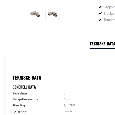
Kropp o
Trykkom
Tempera
TEKNISKE DAT
TEKNISKE DATA
GENERELL DATA
Body shape
L
Slangediameter utv.
4 mm
Tilkobling
1/8" NPT
Gjengetype
Konisk