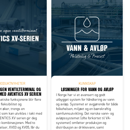
RODUKTNYHETER
KUNNSKAP
EGEN VENTILTERMINAL OG
LØSNINGER FOR VANN OG AVLØP
MED AVENTICS XV SERIEN
I Norge har vi et avansert og godt
tiske funksjonene blir flere
utbygget system for håndtering av vann
 fleksibilitet og
og avløp. Systemet er avgjørende for både
et øker, trengs en
folkehelsen, miljøet og en bærekraftig
l som kan utvikles i takt med
samfunnsutvikling. Det norske vann- og
ENTICS XV serien gir deg
avløpssystemet (ofte forkortet til VA-
e kombinasjonen. Med to
systemet) omfatter produksjon og
elser, XV03 og XV05, får du
distribusjon av drikkevann, samt