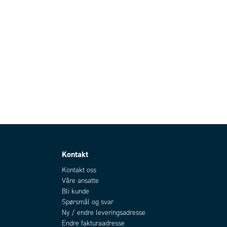
Kontakt
Kontakt oss
Våre ansatte
Bli kunde
Spørsmål og svar
Ny / endre leveringsadresse
Endre fakturaadresse