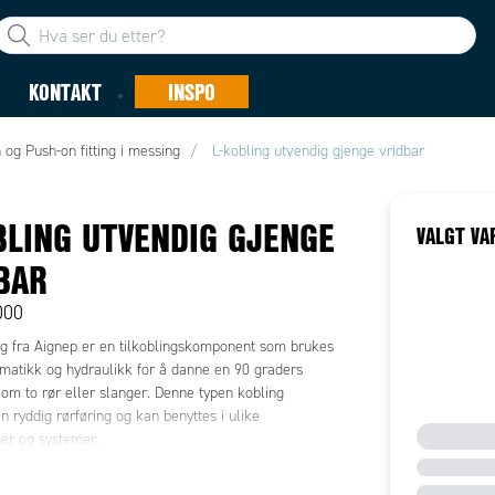
KONTAKT
INSPO
 og Push-on fitting i messing
L-kobling utvendig gjenge vridbar
BLING UTVENDIG GJENGE
VALGT VA
BAR
000
ng fra Aignep er en tilkoblingskomponent som brukes
matikk og hydraulikk for å danne en 90 graders
om to rør eller slanger. Denne typen kobling
n ryddig rørføring og kan benyttes i ulike
ner og systemer.