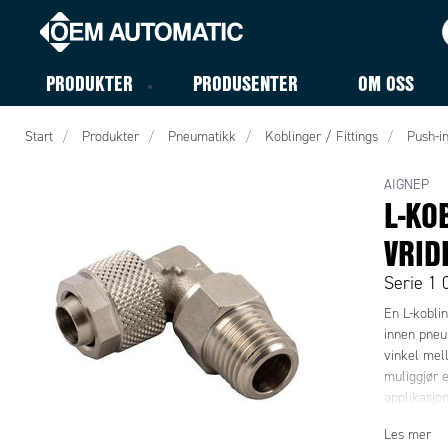
PRODUKTER
PRODUSENTER
OM OSS
Start
Produkter
Pneumatikk
Koblinger / Fittings
Push-in
AIGNEP
L-KO
VRID
Serie 1 
En L-kobli
innen pneu
vinkel mell
muliggjør e
applikasjo
Les mer