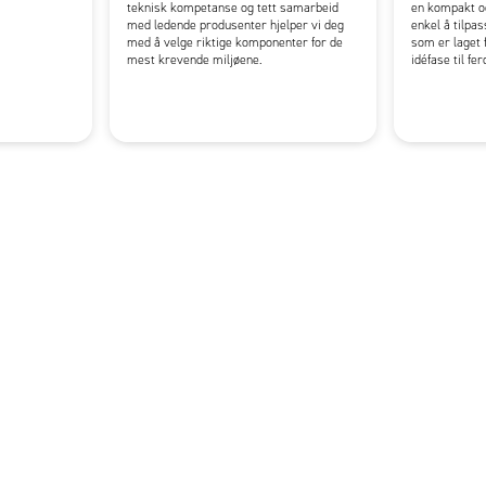
teknisk kompetanse og tett samarbeid
en kompakt o
med ledende produsenter hjelper vi deg
enkel å tilpa
med å velge riktige komponenter for de
som er laget f
mest krevende miljøene.
idéfase til fe