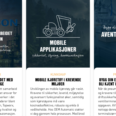
Add as new cart row
 to existing cart row
R
KUNNSKAP
P
IDET MED
MOBILE KJØRETØY I KREVENDE
BYGG DIN 
RGE
MILJØER
BLI KJENT 
itt samarbeid
Utviklingen av mobile kjøretøy går raskt.
Når de pneuma
et ansvar for
Kravene til sikkerhet, levetid, miljøytelse
og kravene til
erker i det
og avansert funksjonalitet øker, samtidig
driftssikkerh
uderer blant
som kjøretøyene må være
ventiltermina
m, Topworx,
kostnadseffektive, robuste og enkle å
oppgaven. AV
y kvalitet og
vedlikeholde. Hos OEM Automatic støtter
nettopp denn
l automasjon.
vi deg gjennom hele prosessen. Med bred
terminalstørr