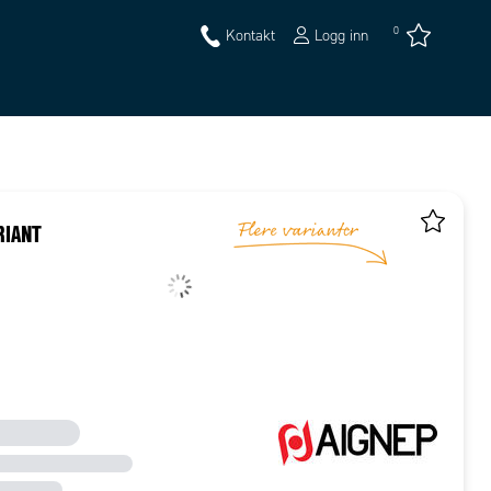
0
Kontakt
Logg inn
RIANT