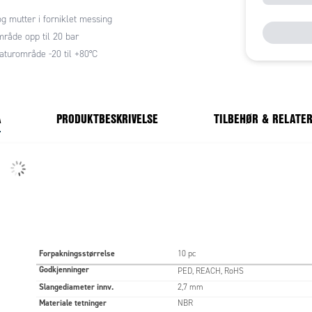
g mutter i forniklet messing
råde opp til 20 bar
turområde -20 til +80°C
A
PRODUKTBESKRIVELSE
TILBEHØR & RELATE
Forpakningsstørrelse
10 pc
Godkjenninger
PED, REACH, RoHS
Slangediameter innv.
2,7 mm
Materiale tetninger
NBR