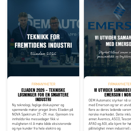
Add
FIRMANYHETER
FIRMANYHETE
ELIADEN 2026 – TEKNISKE
VI UTVIDER SAMARBE
LØSNINGER FOR EN SMARTERE
EMERSON I NO
INDUSTRI
OEM Automatic styrker nå s
Ny teknologi, faglige diskusjoner og
med Emerson og tar et utvid
spennende møter preget årets Eliaden på
flere av deres ledende varem
NOVA Spektrum 27.–29. mai. Gjennom tre
norske markedet. Dette inkl
innholdsrike messedager fikk vi
annet Aventics, ASCO, Tesco
muligheten til å møte både eksisterende
AFAG og AGI, alle kjent for hø
og nye kunder fra hele elektro og
pålitelighet innen industriel