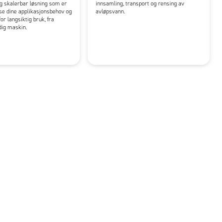
g skalerbar løsning som er
innsamling, transport og rensing av
sse dine applikasjonsbehov og
avløpsvann.
or langsiktig bruk, fra
rdig maskin.