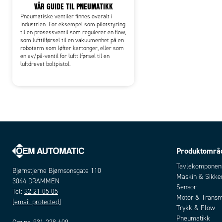
VÅR GUIDE TIL PNEUMATIKK
Pneumatiske ventiler finnes overalt i
industrien. For eksempel som pilotstyring
til en prosessventil som regulerer en flow,
som lufttilførsel til en vakuumenhet på en
robotarm som løfter kartonger, eller som
en av/på-ventil for lufttilførsel til en
luftdrevet boltpistol.
Produktområ
Tavlekomponen
Bjørnstjerne Bjørnsonsgate 110
Maskin & Sikke
3044 DRAMMEN
Sensor
Tel:
32 21 05 05
Motor & Transm
[email protected]
Trykk & Flow
Pneumatikk