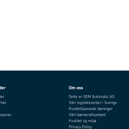
der
Om oss
ter
Dette er OEM Automatic AS
rhet
Vårt logistikksenter i Sverige
Kundetilpassede løsninger
isjoner
Vårt bærekraftsarbeid
Kvalitet og miljø
Privacy Policy