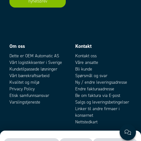
nyhetsbrev
Add as new cart row
Add to existing cart row
Om oss
Kontakt
Dette er OEM Automatic AS
Kontakt oss
Vårt logistikksenter i Sverige
Våre ansatte
Kundetilpassede løsninger
Bli kunde
Vårt bærekraftsarbeid
Spørsmål og svar
Kvalitet og miljø
Ny / endre leveringsadresse
Privacy Policy
Endre fakturaadresse
Etisk samfunnsansvar
Be om faktura via E-post
Varslingstjeneste
Salgs og leveringsbetingelser
Linker til andre firmaer i
konsernet
Nettstedkart