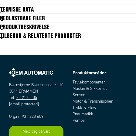
TEKNISKE DATA
NEDLASTBARE FILER
Bestandighet
God
PRODUKTBESKRIVELSE
Diameter maks
2,2 mm
TILBEHØR & RELATERTE PRODUKTER
Diameter min
1,7 mm
Farge profil
Gul
Forpakningsstørrelse
1 pc
Forpakningstype
Smalrull
Leder maks.
0,5 mm²
Leder min.
Produktområder
0,5 mm²
Artikler
Lengde
5 m
Tavlekomponenter
Bjørnstjerne Bjørnsonsgate 110
Materiale
PVC
Maskin & Sikkerhet
3044 DRAMMEN
Type
PO-02
Sensor
Tel:
32 21 05 05
Motor & Transmisjoner
[email protected]
Trykk & Flow
Pneumatikk
Org.nr. 931 228 609
Pumper
Meld deg på vårt