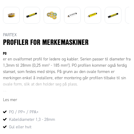
PARTEX
PROFILER FOR MERKEMASKINER
PO
er en ovalformet profil for ledere og kabler. Serien passer til diameter fra
1,3mm til 28mm (0,25 mm² - 185 mm²). PO profilen kommer også ferdig
stanset, som festes med strips. På grunn av den ovale formen er
merkingen enkel å installere, etter montering går profilen tilbake til sin
ovale form, slik at den holder seg på plass.
PP
er en flat profil som er egnet ved bruk av skiltholdere, for eksempel til
Les mer
PT+, PTC, PTM eller PM hylser. Kan også benyttes til rekkeklemmer fra
ulike produseneter.
PO / PP+ / PPA+
PPA
Kabeldiameter 1,3 - 28mm
er en flat profil med en sterk selvheftende teip beregnet for skap- og
Gul eller hvit
komponentmerking.