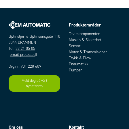
Lengde
8 m
Type
Tape
Produktområder
Artikler
Tavlekomponenter
Bjørnstjerne Bjørnsonsgate 110
Maskin & Sikkerhet
3044 DRAMMEN
Sensor
Tel:
32 21 05 05
Motor & Transmisjoner
[email protected]
Trykk & Flow
Pneumatikk
Org.nr. 931 228 609
Pumper
Meld deg på vårt
Add as new cart row
Add to existing cart row
nyhetsbrev
Om oss
Kontakt