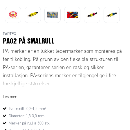
PARTEX
PA02 PÅ SMALRULL
PA-merker er en lukket ledermarkør som monteres på
før tilkobling. På grunn av den fleksible strukturen til
PA-serien, garanterer serien en rask og sikker
installasjon. PA-seriens merker er tilgjengelige i fire
forskjellige størrelser.
Les mer
PA02402/A-Z
Bestillingsnummer
, komplett sett, A-Z på
rull.
Tverrsnitt: 0,2-1,5 mm²
SRC-02
Bestillingsnummer
, komplett sett, 0-9 på rull.
Diameter: 1,3-3,0 mm
Merker på rull a 500 stk
Æ, Ø og Å bestilles separat.