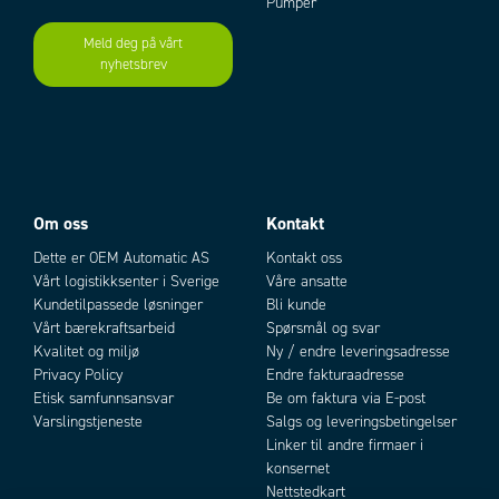
Pumper
Teksthøyde
2,6 mm
Meld deg på vårt
Type
PA02
nyhetsbrev
Add as new cart row
Add to existing cart row
Om oss
Kontakt
Dette er OEM Automatic AS
Kontakt oss
Vårt logistikksenter i Sverige
Våre ansatte
Kundetilpassede løsninger
Bli kunde
Vårt bærekraftsarbeid
Spørsmål og svar
Kvalitet og miljø
Ny / endre leveringsadresse
Privacy Policy
Endre fakturaadresse
Etisk samfunnsansvar
Be om faktura via E-post
Varslingstjeneste
Salgs og leveringsbetingelser
Linker til andre firmaer i
konsernet
Nettstedkart