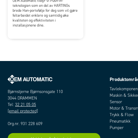
OEM Automatic tilbyr vi Push-In-
teknologien som en del av HARTINGs
brede Han-portefølje for deg som vil gjøre
feltarbeidet enklere og samtidig øke
kvaliteten og effektiviteten i
installasjonene dine.
Produktområ
Tavlekomponen
Bjørnstjerne Bjørnsonsgate 110
Maskin & Sikke
3044 DRAMMEN
Sensor
Tel:
32 21 05 05
Motor & Transm
[email protected]
Trykk & Flow
Pneumatikk
Org.nr. 931 228 609
Pumper