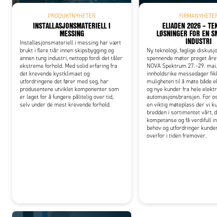
PRODUKTNYHETER
FIRMANYHETE
INSTALLASJONSMATERIELL I
ELIADEN 2026 – TE
MESSING
LØSNINGER FOR EN 
INDUSTRI
Installasjonsmateriell i messing har vært
brukt i flere tiår innen skipsbygging og
Ny teknologi, faglige diskusj
annen tung industri, nettopp fordi det tåler
spennende møter preget året
ekstreme forhold. Med solid erfaring fra
NOVA Spektrum 27.–29. mai.
det krevende kystklimaet og
innholdsrike messedager fik
utfordringene det fører med seg, har
muligheten til å møte både 
produsentene utviklet komponenter som
og nye kunder fra hele elekt
er laget for å fungere pålitelig over tid,
automasjonsbransjen. For os
selv under de mest krevende forhold.
en viktig møteplass der vi k
bredden i sortimentet vårt, d
kompetanse og få verdifull in
behov og utfordringer kunde
overfor i tiden fremover.