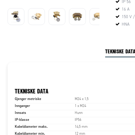
IP 56
oss direkte
16 A
150 V /
HNA
TEKNISKE DAT
TEKNISKE DATA
Gjenger metriske
M24 x 1,5
Innganger
1 x M24
Innsats
Hunn
IP-klasse
IP56
Kabeldiameter maks.
14,5 mm
Kabeldiameter min.
12 mm