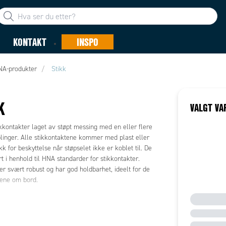
KONTAKT
INSPO
NA-produkter
Stikk
K
VALGT VA
tikkontakter laget av støpt messing med en eller flere
blinger. Alle stikkontaktene kommer med plast eller
k for beskyttelse når støpselet ikke er koblet til. De
t i henhold til HNA standarder for stikkontakter.
er svært robust og har god holdbarhet, ideelt for de
ene om bord.
ene kan avvike i størrelse, farge og utseende fra
es på bilde, benytt produktets datablad eller teknisk
n. Hvis du trenger mer informasjon, vennligst kontakt