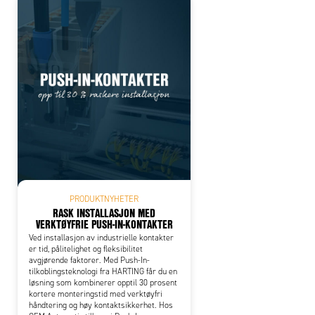
PRODUKTNYHETER
RASK INSTALLASJON MED
VERKTØYFRIE PUSH-IN-KONTAKTER
Ved installasjon av industrielle kontakter
er tid, pålitelighet og fleksibilitet
avgjørende faktorer. Med Push-In-
tilkoblingsteknologi fra HARTING får du en
løsning som kombinerer opptil 30 prosent
kortere monteringstid med verktøyfri
håndtering og høy kontaktsikkerhet. Hos