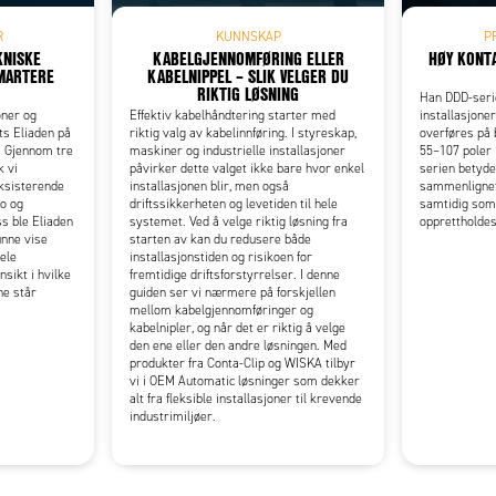
R
KUNNSKAP
P
KNISKE
KABELGJENNOMFØRING ELLER
HØY KONT
SMARTERE
KABELNIPPEL – SLIK VELGER DU
RIKTIG LØSNING
Han DDD-serie
oner og
Effektiv kabelhåndtering starter med
installasjone
s Eliaden på
riktig valg av kabelinnføring. I styreskap,
overføres på 
 Gjennom tre
maskiner og industrielle installasjoner
55–107 poler 
k vi
påvirker dette valget ikke bare hvor enkel
serien betyde
eksisterende
installasjonen blir, men også
sammenlignet 
ro og
driftssikkerheten og levetiden til hele
samtidig som
s ble Eliaden
systemet. Ved å velge riktig løsning fra
opprettholdes
unne vise
starten av kan du redusere både
ele
installasjonstiden og risikoen for
nsikt i hvilke
fremtidige driftsforstyrrelser. I denne
ne står
guiden ser vi nærmere på forskjellen
mellom kabelgjennomføringer og
kabelnipler, og når det er riktig å velge
den ene eller den andre løsningen. Med
produkter fra Conta-Clip og WISKA tilbyr
vi i OEM Automatic løsninger som dekker
alt fra fleksible installasjoner til krevende
industrimiljøer.