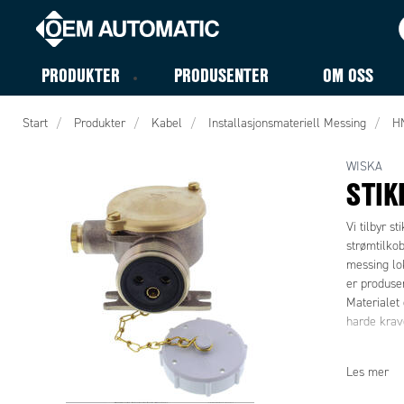
PRODUKTER
PRODUSENTER
OM OSS
Start
Produkter
Kabel
Installasjonsmateriell Messing
H
WISKA
STIK
Vi tilbyr s
strømtilko
messing lok
er produser
Materialet 
harde krav
NB! Produkt
Les mer
det som vis
illustrasjo