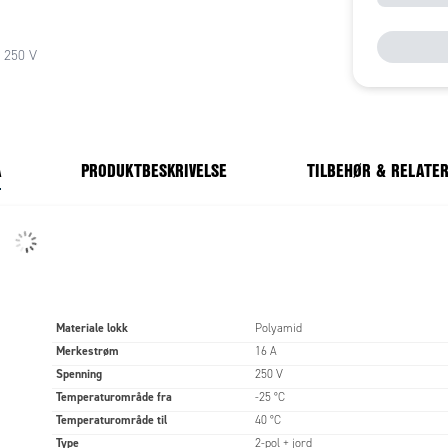
.
 250 V
A
PRODUKTBESKRIVELSE
TILBEHØR & RELATE
Materiale lokk
Polyamid
Merkestrøm
16 A
Spenning
250 V
Temperaturområde fra
-25 °C
Temperaturområde til
40 °C
Type
2-pol + jord