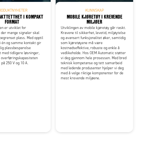
RODUKTNYHETER
KUNNSKAP
AKTTETTHET I KOMPAKT
MOBILE KJØRETØY I KREVENDE
FORMAT
MILJØER
n er utviklet for
Utviklingen av mobile kjøretøy går raskt.
r der mange signaler skal
Kravene til sikkerhet, levetid, miljøytelse
begrenset plass. Med opptil
og avansert funksjonalitet øker, samtidig
i én og samme kontakt gir
som kjøretøyene må være
lig plassbesparelse
kostnadseffektive, robuste og enkle å
med tidligere løsninger,
vedlikeholde. Hos OEM Automatic støtter
 overføringskapasiteten
vi deg gjennom hele prosessen. Med bred
 på 250 V og 10 A.
teknisk kompetanse og tett samarbeid
med ledende produsenter hjelper vi deg
med å velge riktige komponenter for de
mest krevende miljøene.