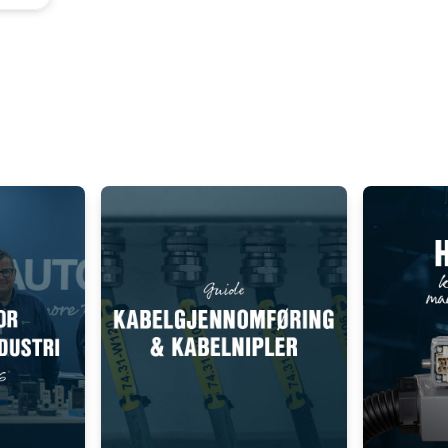
Add as new cart row
 to existing cart row