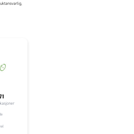
uktansvarlig,
71
kasjoner
de
nal