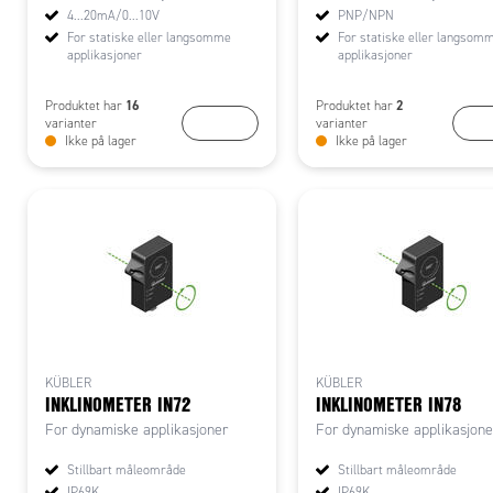
4...20mA/0...10V
PNP/NPN
For statiske eller langsomme
For statiske eller langsom
applikasjoner
applikasjoner
16
2
Produktet har
Produktet har
KJØP
KJ
varianter
varianter
Ikke på lager
Ikke på lager
KÜBLER
KÜBLER
INKLINOMETER IN72
INKLINOMETER IN78
For dynamiske applikasjoner
For dynamiske applikasjone
Stillbart måleområde
Stillbart måleområde
IP69K
IP69K