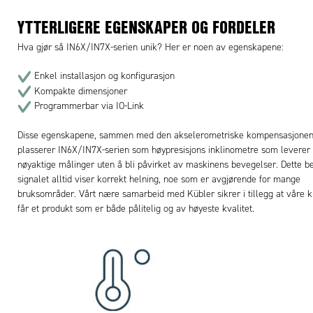
YTTERLIGERE EGENSKAPER OG FORDELER
Hva gjør så IN6X/IN7X-serien unik? Her er noen av egenskapene:
Enkel installasjon og konfigurasjon
Kompakte dimensjoner
Programmerbar via IO-Link
Disse egenskapene, sammen med den akselerometriske kompensasjonen
plasserer IN6X/IN7X-serien som høypresisjons inklinometre som leverer
nøyaktige målinger uten å bli påvirket av maskinens bevegelser. Dette be
signalet alltid viser korrekt helning, noe som er avgjørende for mange
bruksområder. Vårt nære samarbeid med Kübler sikrer i tillegg at våre 
får et produkt som er både pålitelig og av høyeste kvalitet.