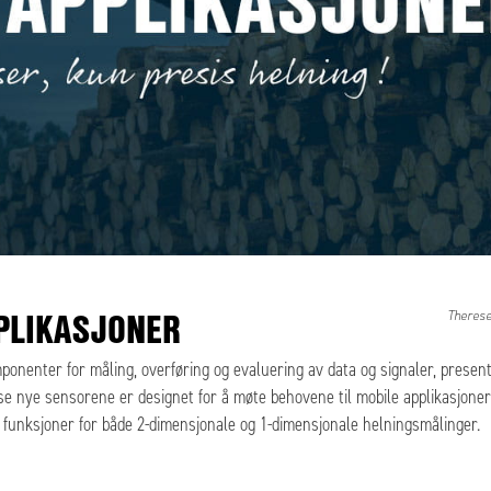
PLIKASJONER
Theres
ponenter for måling, overføring og evaluering av data og signaler, presen
e nye sensorene er designet for å møte behovene til mobile applikasjone
 funksjoner for både 2-dimensjonale og 1-dimensjonale helningsmålinger.