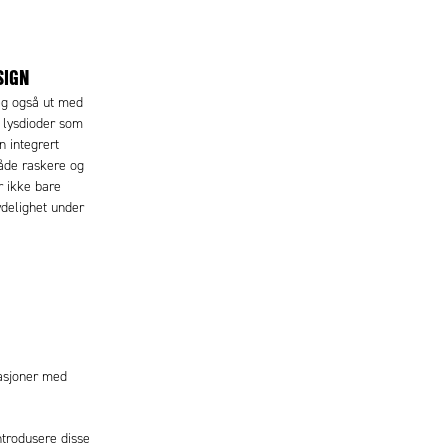
SIGN
seg også ut med
e lysdioder som
n integrert
både raskere og
r ikke bare
ydelighet under
kasjoner med
ntrodusere disse