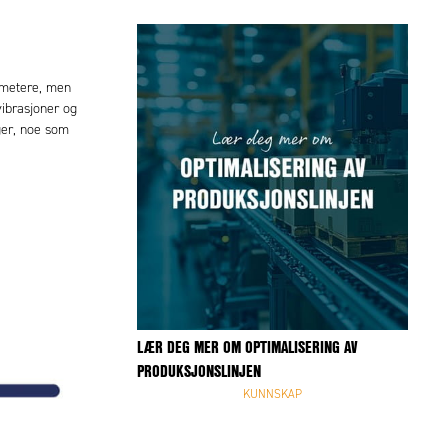
ometere, men
vibrasjoner og
ger, noe som
LÆR DEG MER OM OPTIMALISERING AV
PRODUKSJONSLINJEN
KUNNSKAP