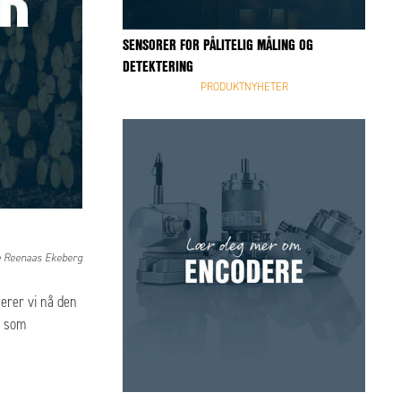
SENSORER FOR PÅLITELIG MÅLING OG
DETEKTERING
PRODUKTNYHETER
e Reenaas Ekeberg
terer vi nå den
r som