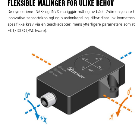
FLEKSIBLE MÅLINGER FOR ULIKE BEHOV
De nye seriene IN6X- og IN7X muliggjør måling av både 2-dimensjonale h
innovative sensorteknologi og plastinnkapsling, tilbyr disse inklinometr
spesifikke krav via en teach-adapter, mens ytterligere parametere som rota
FDT/IODD (PACTware).