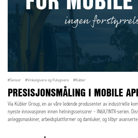
#Sensor
#Vinkelgivere og Pulsgivere
#Kübler
PRESISJONSMÅLING I MOBILE AP
Via Kübler Group, en av våre ledende produsenter av industrielle kom
nyeste innovasjonen innen helningssensorer – IN6X/IN7X-serien. Diss
anleggsmaskiner, arbeidsplattformer og damluker, og tilbyr avanserte