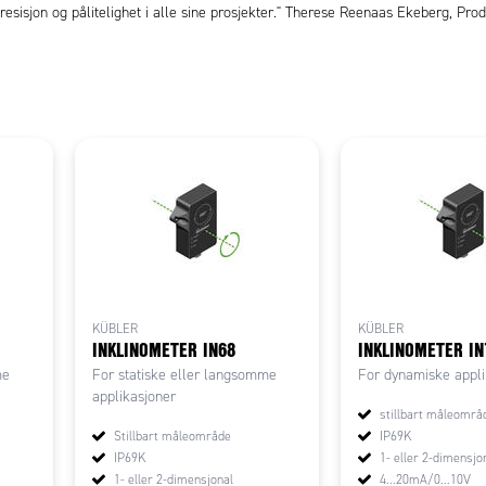
esisjon og pålitelighet i alle sine prosjekter." Therese Reenaas Ekeberg, Prod
KÜBLER
KÜBLER
INKLINOMETER IN68
INKLINOMETER IN
me
For statiske eller langsomme
For dynamiske appli
applikasjoner
stillbart måleområ
Stillbart måleområde
IP69K
IP69K
1- eller 2-dimensjo
1- eller 2-dimensjonal
4...20mA/0...10V