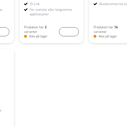
IO-Link
Akselerometrisk k
me
For statiske eller langsomme
applikasjoner
2
14
Produktet har
Produktet har
ØP
KJØP
varianter
varianter
Ikke på lager
Ikke på lager
r