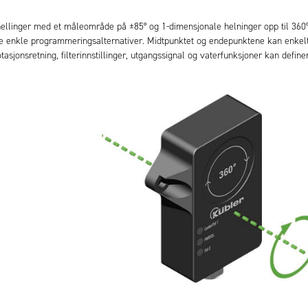
ellinger med et måleområde på ±85° og 1-dimensjonale helninger opp til 360°
ene enkle programmeringsalternativer. Midtpunktet og endepunktene kan enkelt
sjonsretning, filterinnstillinger, utgangssignal og vaterfunksjoner kan define