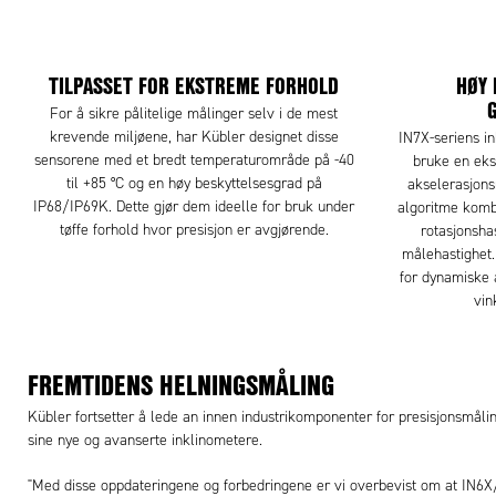
TILPASSET FOR EKSTREME FORHOLD
HØY 
For å sikre pålitelige målinger selv i de mest
krevende miljøene, har Kübler designet disse
IN7X-seriens in
sensorene med et bredt temperaturområde på -40
bruke en ek
til +85 °C og en høy beskyttelsesgrad på
akselerasjons
IP68/IP69K. Dette gjør dem ideelle for bruk under
algoritme komb
tøffe forhold hvor presisjon er avgjørende.
rotasjonsha
målehastighet.
for dynamiske 
vin
FREMTIDENS HELNINGSMÅLING
Kübler fortsetter å lede an innen industrikomponenter for presisjonsmålin
sine nye og avanserte inklinometere.
"Med disse oppdateringene og forbedringene er vi overbevist om at IN6X/IN