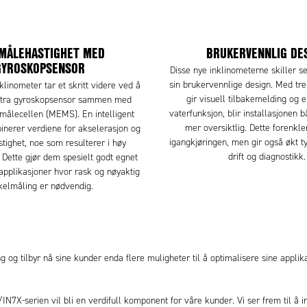
MÅLEHASTIGHET MED
BRUKERVENNLIG DE
GYROSKOPSENSOR
Disse nye inklinometerne skiller 
sin brukervennlige design. Med tr
klinometer tar et skritt videre ved å
gir visuell tilbakemelding og e
stra gyroskopsensor sammen med
vaterfunksjon, blir installasjonen 
målecellen (MEMS). En intelligent
mer oversiktlig. Dette forenkle
inerer verdiene for akselerasjon og
igangkjøringen, men gir også økt t
stighet, noe som resulterer i høy
drift og diagnostikk.
 Dette gjør dem spesielt godt egnet
applikasjoner hvor rask og nøyaktig
kelmåling er nødvendig.
g og tilbyr nå sine kunder enda flere muligheter til å optimalisere sine appli
7X-serien vil bli en verdifull komponent for våre kunder. Vi ser frem til å i