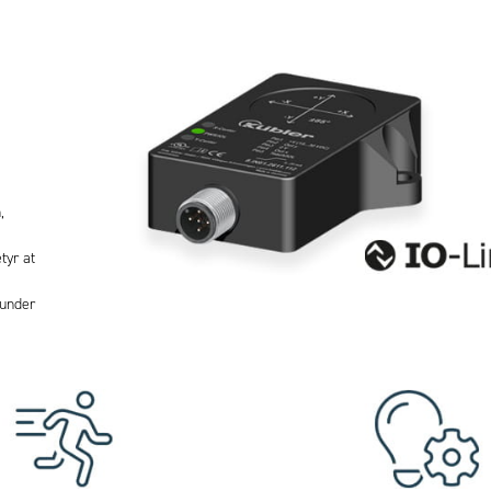
,
tyr at
kunder