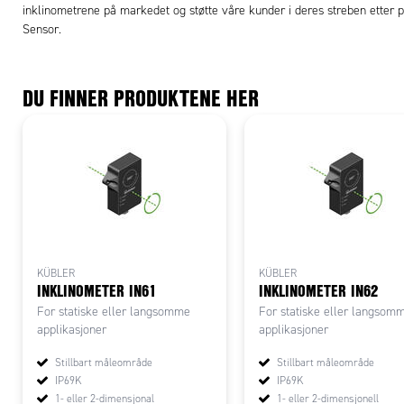
inklinometrene på markedet og støtte våre kunder i deres streben etter pr
Sensor.
DU FINNER PRODUKTENE HER
KÜBLER
KÜBLER
INKLINOMETER IN61
INKLINOMETER IN62
For statiske eller langsomme
For statiske eller langsom
applikasjoner
applikasjoner
Stillbart måleområde
Stillbart måleområde
IP69K
IP69K
1- eller 2-dimensjonal
1- eller 2-dimensjonell