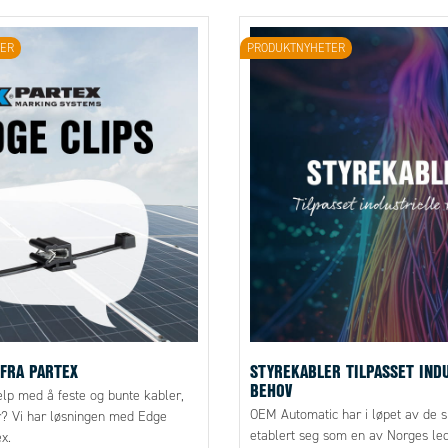
ER
PRODUKTNYHETER
 FRA PARTEX
STYREKABLER TILPASSET IND
BEHOV
elp med å feste og bunte kabler,
OEM Automatic har i løpet av de s
r? Vi har løsningen med Edge
etablert seg som en av Norges le
ex.