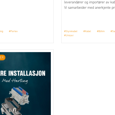
leverandører og importører av ka
Vi samarbeider med anerkjente pr
tilbyr et bredt og kvalitetssikret u
styrekabler til industrielt bruk.
ing
#Partex
#Styrekabel
#Kabel
#Böhm
#Sa
#Unicavi
ER