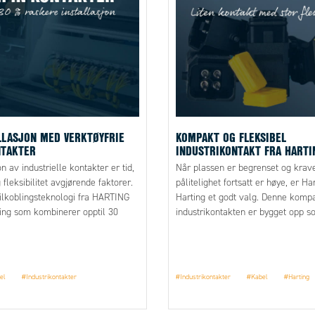
LLASJON MED VERKTØYFRIE
KOMPAKT OG FLEKSIBEL
NTAKTER
INDUSTRIKONTAKT FRA HARTI
on av industrielle kontakter er tid,
Når plassen er begrenset og krave
 fleksibilitet avgjørende faktorer.
pålitelighet fortsatt er høye, er Ha
ilkoblingsteknologi fra HARTING
Harting et godt valg. Denne komp
ning som kombinerer opptil 30
industrikontakten er bygget opp s
re monteringstid med verktøyfri
modulært system og kan enkelt ti
 høy kontaktsikkerhet. Hos OEM
funksjon, kapslingsgrad og antall 
byr vi Push-In-teknologien som en
gå på akkord med kvaliteten.
Gs brede Han-portefølje for deg
el
#Industrikontakter
#Industrikontakter
#Kabel
#Harting
feltarbeidet enklere og samtidig
 og effektiviteten i installasjonene