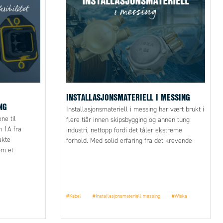
INSTALLASJONSMATERIELL I MESSING
NG
Installasjonsmateriell i messing har vært brukt i
ne til
flere tiår innen skipsbygging og annen tung
n 1A fra
industri, nettopp fordi det tåler ekstreme
akte
forhold. Med solid erfaring fra det krevende
om et
kystklimaet og utfordringene det fører med seg,
lpasses både
har produsentene utviklet komponenter som er
poler uten å
laget for å fungere pålitelig over tid, selv under
de mest krevende forhold.
#Kabel
#Installasjonsmateriell messing
#Wiska