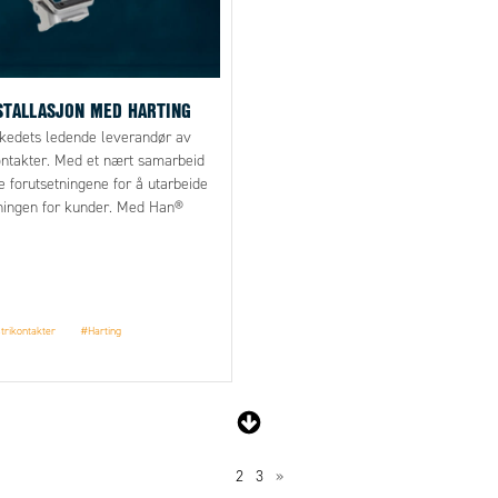
STALLASJON MED HARTING
kedets ledende leverandør av
kontakter. Med et nært samarbeid
e forutsetningene for å utarbeide
ningen for kunder. Med Han®
an® ES Press, blir både montering
ontakten enklere. Men en
t kontakt, trengs det ingen
d sluttmontering. Ovan ser du en
video av Han® Rear-fit og Han® ES
trikontakter
#Harting
 produktansvarlig i Sverige og
lig hos Harting.
1
2
3
»