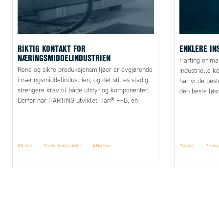
RIKTIG KONTAKT FOR
ENKLERE IN
NÆRINGSMIDDELINDUSTRIEN
Harting er ma
Rene og sikre produksjonsmiljøer er avgjørende
industrielle 
i næringsmiddelindustrien, og det stilles stadig
har vi de best
strengere krav til både utstyr og komponenter.
den beste løs
Derfor har HARTING utviklet Han® F+B, en
Rear-fit og H
kontaktserie spesielt tilpasset bransjens behov
av kabel og k
for hygiene, robusthet og driftssikkerhet.
forhåndskoble
elektriker ve
introduksjons
#Kabel
#Industrikontakter
#Harting
#Kabel
#Indus
Press med vår
produktansvar