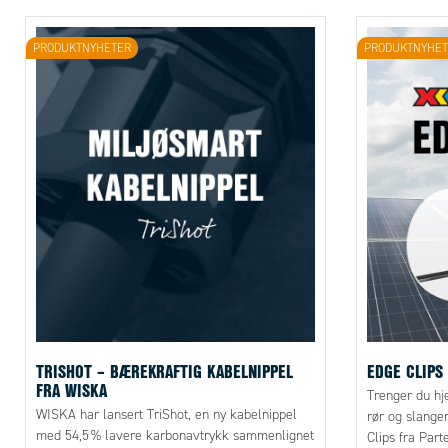
dine.
PRODUKTNYHETER
PRODUKTNYHET
TRISHOT – BÆREKRAFTIG KABELNIPPEL
EDGE CLIPS
FRA WISKA
Trenger du hj
WISKA har lansert TriShot, en ny kabelnippel
rør og slange
med 54,5 % lavere karbonavtrykk sammenlignet
Clips fra Part