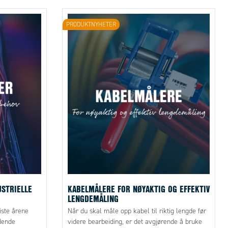
PRODUKTNYHETER
USTRIELLE
KABELMÅLERE FOR NØYAKTIG OG EFFEKTIV
LENGDEMÅLING
iste årene
Når du skal måle opp kabel til riktig lengde før
dende
videre bearbeiding, er det avgjørende å bruke