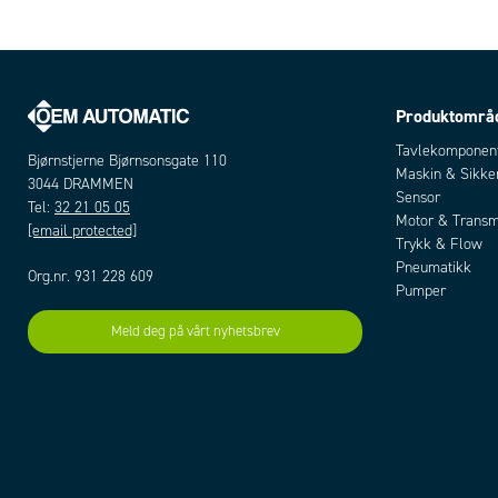
Produktområ
Tavlekomponen
Bjørnstjerne Bjørnsonsgate 110
Maskin & Sikke
3044 DRAMMEN
Sensor
Tel:
32 21 05 05
Motor & Transm
[email protected]
Trykk & Flow
Pneumatikk
Org.nr. 931 228 609
Pumper
Meld deg på vårt nyhetsbrev