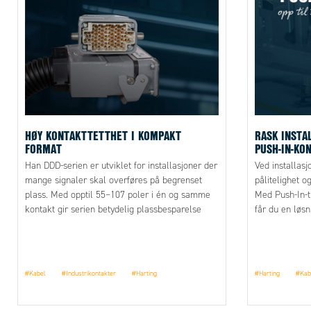
HØY KONTAKTTETTHET I KOMPAKT
RASK INSTA
FORMAT
PUSH-IN-KO
Han DDD-serien er utviklet for installasjoner der
Ved installasj
mange signaler skal overføres på begrenset
pålitelighet og
plass. Med opptil 55–107 poler i én og samme
Med Push-In-t
kontakt gir serien betydelig plassbesparelse
får du en løs
sammenlignet med tidligere løsninger, samtidig
prosent korte
som overføringskapasiteten opprettholdes på
håndtering og
250 V og 10 A.
Automatic til
del av HARTIN
#Kabel
#Industrikontakter
#Harting
#Harting
#Kab
som vil gjøre 
øke kvaliteten