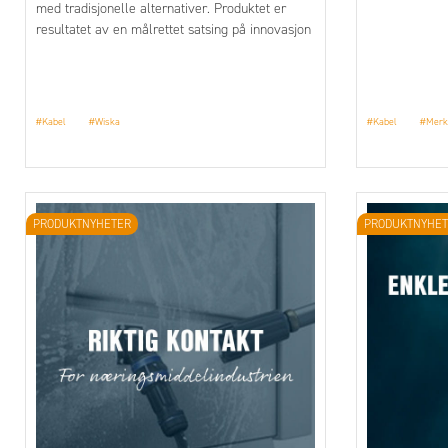
med tradisjonelle alternativer. Produktet er
resultatet av en målrettet satsing på innovasjon
og bærekraft, der materialvalg og
produksjonsprosess er optimalisert for å
redusere miljøpåvirkningen. TriShot kombinerer
høy ytelse og sikkerhet med en mer bærekraftig
#Kabel
#Wiska
#Kabel
#Merk
design, noe som gjør den til et smart valg for
bransjen. Med dette produktet tar WISKA enda
et steg mot en mer klimavennlig fremtid, uten å
gå på kompromiss med kvaliteten.
PRODUKTNYHETER
PRODUKTNYHET