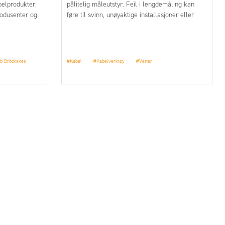
belprodukter.
pålitelig måleutstyr. Feil i lengdemåling kan
odusenter og
føre til svinn, unøyaktige installasjoner eller
tvalg av
ekstraarbeid i ettertid. Fra vår leverandør Vetter
tilbyr vi et bredt utvalg kabelmålere – både
håndholdte og fastmonterte modeller, som er
utviklet for å gi nøyaktige resultater over tid.
b Bröckskes
#Kabel
#Kabelverktøy
#Vetter
Produktene dekker et bredt spekter av
kabeldimensjoner og er godt egnet for alt fra
lager og verksted til produksjonslinjer og
installasjonsarbeid.