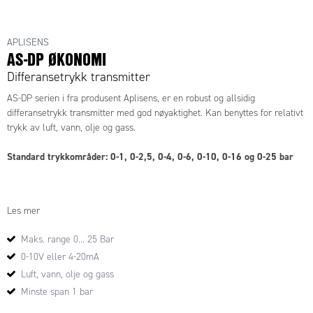
Aplisens Differansetrykk transmitter
APLISENS
AS-DP ØKONOMI
Differansetrykk transmitter
AS-DP serien i fra produsent
Aplisens
, er en robust og allsidig
differansetrykk transmitter med god nøyaktighet. Kan benyttes for relativt
trykk av luft, vann, olje og gass.
Standard trykkområder: 0-1, 0-2,5, 0-4, 0-6, 0-10, 0-16 og 0-25 bar
M20x1,5 eller 1/4"NPT-F prosesstilkoblinger
Les mer
Statisk trykk : 6x range, maks. 40 bar
Maks. range 0... 25 Bar
Finnes ikke versjonen du er ute etter, vennligst ta kontakt.
0-10V eller 4-20mA
Luft, vann, olje og gass
Minste span 1 bar