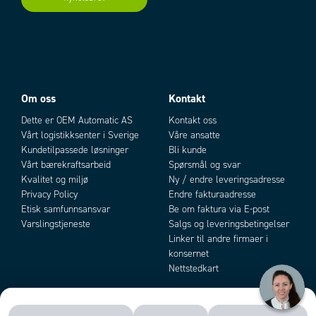
Produsentens artikkelnummer
AS-dP/0÷1bar/4-
20mA/PD/1/4''NPT F
Om oss
Kontakt
Dette er OEM Automatic AS
Kontakt oss
Vårt logistikksenter i Sverige
Våre ansatte
Kundetilpassede løsninger
Bli kunde
Vårt bærekraftsarbeid
Spørsmål og svar
Kvalitet og miljø
Ny / endre leveringsadresse
Privacy Policy
Endre fakturaadresse
Etisk samfunnsansvar
Be om faktura via E-post
Varslingstjeneste
Salgs og leveringsbetingelser
Linker til andre firmaer i
konsernet
Nettstedkart