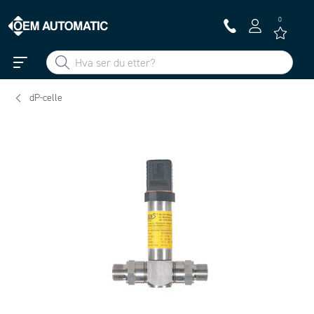
0
dP-celle