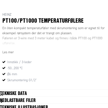
HEINZ
PT100/PT1000 TEMPERATURFØLERE
En liten kompakt temperaturføler med skrumontering som er egnet til for
eksempel rørsystem der det er trangt om plassen.
Føleren er 3-wire med 3 meter kabel og finnes i både PT100 og PT1000
utførelse.
Les mer
Innstikk / 3-leder
-50...200 °C
Ø6 mm
Skrumontering G1/2"
TEKNISKE DATA
NEDLASTBARE FILER
TEKNISKE ILLUSTRASJONER
GENERELL DATA