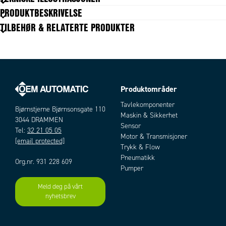
Signaltype
Pt1000
PRODUKTBESKRIVELSE
Diameter
6 mm
TILBEHØR & RELATERTE PRODUKTER
Lengde
50 mm
Prosesstilkobling
G1/2"
Temperaturtoleranse hus fra
-50 °C
Temperaturtoleranse hus til
200 °C
Temperaturtoleranse kabel fra
-50 °C
Temperaturtoleranse kabel til
105 °C
Produktområder
Artikler
Maks trykk
100 bar
Tavlekomponenter
Bjørnstjerne Bjørnsonsgate 110
Kabellengde
3000 mm
Maskin & Sikkerhet
3044 DRAMMEN
Vekt
0,1 kg
Sensor
Tel:
32 21 05 05
Materiale
Rustfritt stål
Motor & Transmisjoner
[email protected]
Materiale kabel
FEP
Trykk & Flow
Montering
Gjenge
Pneumatikk
Org.nr. 931 228 609
Pumper
Meld deg på vårt
Add as new cart row
Add to existing cart row
nyhetsbrev