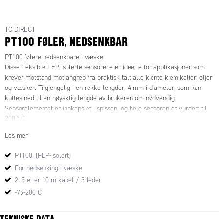
TC DIRECT
PT100 FØLER, NEDSENKBAR
PT100 følere nedsenkbare i væske.
Disse fleksible FEP-isolerte sensorene er ideelle for applikasjoner som
krever motstand mot angrep fra praktisk talt alle kjente kjemikalier, oljer
og væsker. Tilgjengelig i en rekke lengder, 4 mm i diameter, som kan
kuttes ned til en nøyaktig lengde av brukeren om nødvendig.
Sensorelementet er innkapslet i spissen, og hele sensoren er vurdert til
200 ° C.
Les mer
IEC 60751 klasse B RTD PT100-element og finnes i PT1000 på
forespørsel.
PT100, (FEP-isolert)
PT100 3-leder
For nedsenking i væske
For 2-leder bruk : Benytt en rød og en hvit
For 3-leder bruk : Benytt to røde og en hvit.
2, 5 eller 10 m kabel / 3-leder
-75-200 C
TEKNISKE DATA