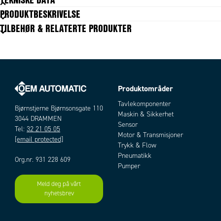
PRODUKTBESKRIVELSE
TILBEHØR & RELATERTE PRODUKTER
GENERELL DATA
Temperaturområde fra
-75 °C
Temperaturområde til
200 °C
Signaltype
Pt100
Diameter
4 mm
Lengde
2000 mm
Produktområder
Materiale
FEP
Artikler
Montering
Tavlekomponenter
Nedsenkbar i væske
Bjørnstjerne Bjørnsonsgate 110
Maskin & Sikkerhet
3044 DRAMMEN
Sensor
Tel:
32 21 05 05
Motor & Transmisjoner
[email protected]
Trykk & Flow
Pneumatikk
Org.nr. 931 228 609
Pumper
Meld deg på vårt
Add as new cart row
Add to existing cart row
nyhetsbrev